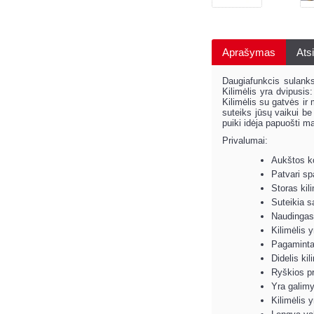
Aprašymas
Atsi
Daugiafunkcis sulanks
Kilimėlis yra dvipusis
Kilimėlis su gatvės ir
suteiks jūsų vaikui be
puiki idėja papuošti ma
Privalumai:
Aukštos ko
Patvari sp
Storas kil
Suteikia 
Naudingas 
Kilimėlis 
Pagaminta 
Didelis ki
Ryškios pr
Yra galimy
Kilimėlis 