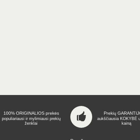
100% ORIGINALIOS prekės
Prekių GARANTIJO
populiariausi ir mylimiausi prekių
aukščiausia KOKYBĖ 
ženklai
kainą