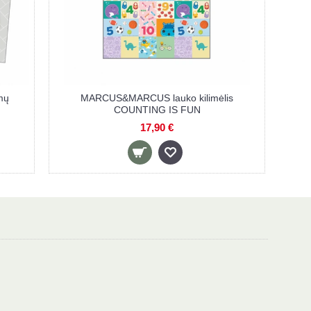
onė - kilimėlis, 85 x 85 cm, 9
KIK minkšta dėlionė - kilimėlis ž
dalys
dalių
9,90 €
10,90 €