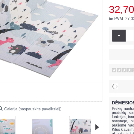
32,70
be PVM: 27,0
-
DĖMESIO
Prekių nuotra
Galerija (paspauskite paveikslėlį)
produktų spa
funkcijos, ir/
realybėje, n
prašome vado
Kilus klausi
el. paštu
info