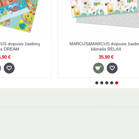
KIK sulankstomas dvipusis kilimėlis,
KIK minkšta dėli
Miškas/Miestas, 200x180 cm
32,70 €