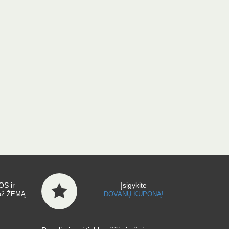
S ir
Įsigykite
už ŽEMĄ
DOVANŲ KUPONĄ!