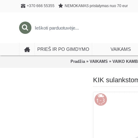
NEMOKAMAS pristatymas nuo 70 eur
+370 666 55355
PRIEŠ IR PO GIMDYMO
VAIKAMS
»
»
Pradžia
VAIKAMS
VAIKO KAM
KIK sulankstom