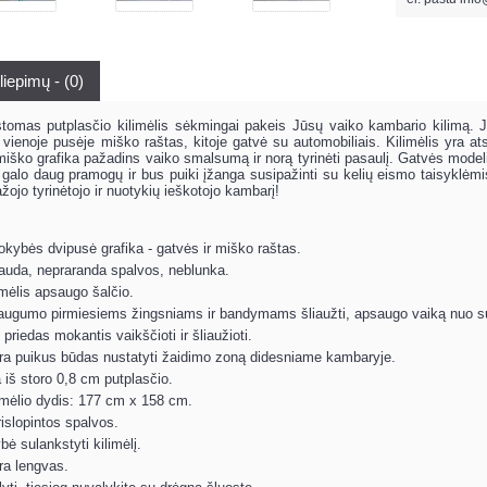
liepimų - (0)
tomas putplasčio kilimėlis sėkmingai pakeis Jūsų vaiko kambario kilimą. Ji
: vienoje pusėje miško raštas, kitoje gatvė su automobiliais. Kilimėlis yra a
 miško grafika pažadins vaiko smalsumą ir norą tyrinėti pasaulį. Gatvės mode
 galo daug pramogų ir bus puiki įžanga susipažinti su kelių eismo taisyklėmi
žojo tyrinėtojo ir nuotykių ieškotojo kambarį!
kybės dvipusė grafika - gatvės ir miško raštas.
auda, ​​nepraranda spalvos, neblunka.
imėlis apsaugo šalčio.
saugumo pirmiesiems žingsniams ir bandymams šliaužti, apsaugo vaiką nuo su
priedas mokantis vaikščioti ir šliaužioti.
yra puikus būdas nustatyti žaidimo zoną didesniame kambaryje.
iš storo 0,8 cm putplasčio.
limėlio dydis: 177 cm x 158 cm.
islopintos spalvos.
bė sulankstyti kilimėlį.
yra lengvas.