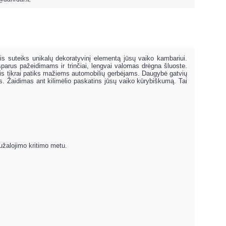
s suteiks unikalų dekoratyvinį elementą jūsų vaiko kambariui.
tsparus pažeidimams ir trinčiai, lengvai valomas drėgna šluoste.
lis tikrai patiks mažiems automobilių gerbėjams. Daugybė gatvių
s. Žaidimas ant kilimėlio paskatins jūsų vaiko kūrybiškumą. Tai
žalojimo kritimo metu.