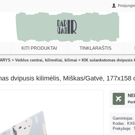
Prisijungi
KITI PRODUKTAI
TINKLARAŠTIS
»
»
BARYS
Veiklos centrai, kilimėliai, kilimai
KIK sulankstomas dvipusis k
as dvipusis kilimėlis, Miškas/Gatvė, 177x158
NE
Per
Gamintojas:
Kodas:
KX6
Prekyboje: