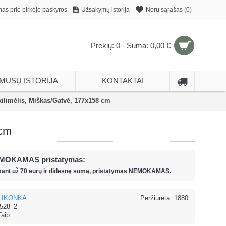
mas prie pirkėjo paskyros
Užsakymų istorija
Norų sąrašas (
0
)
Prekių: 0 - Suma: 0,00 €
MŪSŲ ISTORIJA
KONTAKTAI
ilimėlis, Miškas/Gatvė, 177x158 cm
 cm
MOKAMAS pristatymas:
kant už
70 eur
ų ir
didesnę sumą, pristatymas NEMOKAMAS.
IKONKA
Peržiūrėta: 1880
528_2
Taip