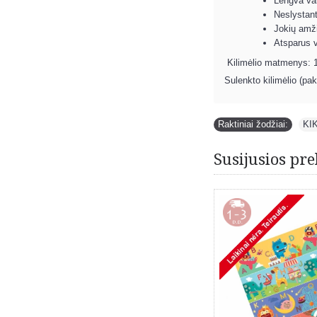
Lengva val
Neslystant
Jokių amži
Atsparus v
Kilimėlio matmenys: 
Sulenkto kilimėlio (p
Raktiniai žodžiai:
KI
Susijusios pre