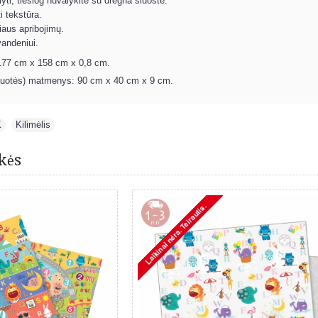
yti, tiesiog nuvalykite su drėgna šluoste.
i tekstūra.
aus apribojimų.
andeniui.
177 cm x 158 cm x 0,8 cm.
akuotės) matmenys: 90 cm x 40 cm x 9 cm.
K
,
Kilimėlis
kės