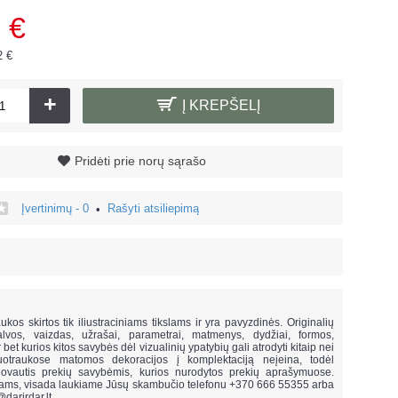
 €
2 €
+
Į KREPŠELĮ
Pridėti prie norų sąrašo
Įvertinimų - 0
Rašyti atsiliepimą
•
!
ukos skirtos tik iliustraciniams tikslams ir yra pavyzdinės. Originalių
lvos, vaizdas, užrašai, parametrai, matmenys, dydžiai, formos,
ar bet kurios kitos savybės dėl vizualinių ypatybių gali atrodyti kitaip nei
uotraukose matomos dekoracijos į komplektaciją neįeina,
todėl
vautis prekių savybėmis, kurios nurodytos prekių aprašymuose.
mams, visada laukiame Jūsų skambučio telefonu +370 666 55355 arba
@darirdar.lt
.