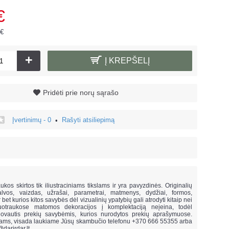
€
 €
+
Į KREPŠELĮ
Pridėti prie norų sąrašo
Įvertinimų - 0
Rašyti atsiliepimą
•
!
ukos skirtos tik iliustraciniams tikslams ir yra pavyzdinės. Originalių
lvos, vaizdas, užrašai, parametrai, matmenys, dydžiai, formos,
ar bet kurios kitos savybės dėl vizualinių ypatybių gali atrodyti kitaip nei
uotraukose matomos dekoracijos į komplektaciją neįeina,
todėl
vautis prekių savybėmis, kurios nurodytos prekių aprašymuose.
mams, visada laukiame Jūsų skambučio telefonu +370 666 55355 arba
@darirdar.lt
.