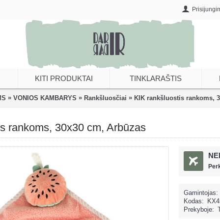
Prisijungi
KITI PRODUKTAI
TINKLARAŠTIS
»
»
»
MS
VONIOS KAMBARYS
Rankšluosčiai
KIK rankšluostis rankoms, 
is rankoms, 30x30 cm, Arbūzas
NE
Per
Gamintojas:
Kodas:
KX4
Prekyboje: