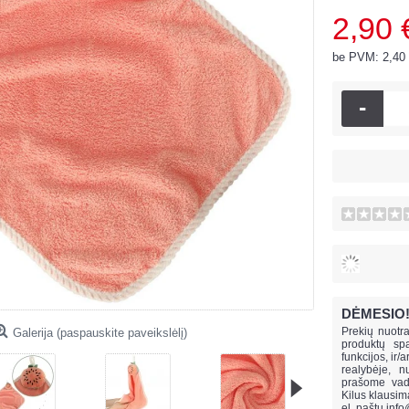
2,90 
be PVM: 2,40
-
DĖMESIO
Prekių nuotra
Galerija (paspauskite paveikslėlį)
produktų spa
funkcijos, ir/
realybėje, n
prašome vado
Kilus klausi
el. paštu
info