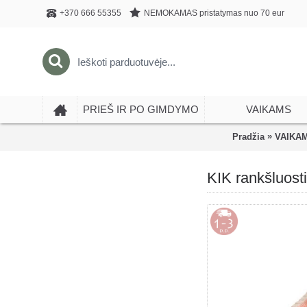
NEMOKAMAS pristatymas nuo 70 eur
+370 666 55355
PRIEŠ IR PO GIMDYMO
VAIKAMS
»
Pradžia
VAIKA
KIK rankšluost