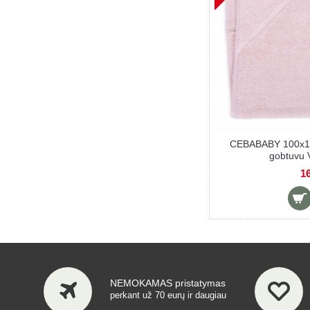
KIK rankšluostis rankoms, 30x30 cm,
KIK rankšluostis
Dinozauras
meš
2,90 €
3
NEMOKAMAS pristatymas
perkant už 70 eurų ir daugiau