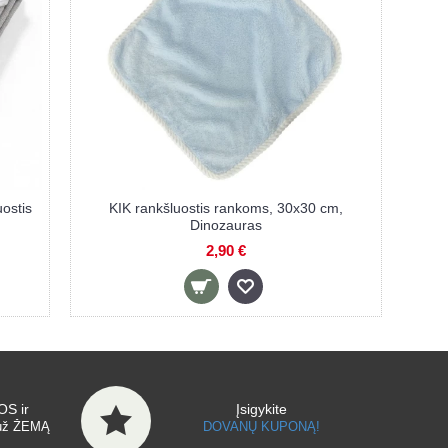
ko
BOCIOLAND rankšluostis pončas, pilkas
15,90 €
S ir
Įsigykite
už ŽEMĄ
DOVANŲ KUPONĄ!