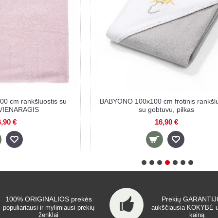
 rankoms, 42x25 cm,
BABYONO bambukinė pirštinė vai
kiukas
maudynėms, žalia
,60 €
4,60 €
100% ORIGINALIOS prekės
Prekių GARANTIJO
populiariausi ir mylimiausi prekių
aukščiausia KOKYBĖ 
ženklai
kainą