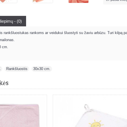
liepimų - (0)
s rankšluostukas rankoms ar veidukui šluostyti su žaviu arbūzu. Turi kilpą pak
 nailonas.
0 cm.
K
,
Rankšluostis
,
30x30 cm.
kės