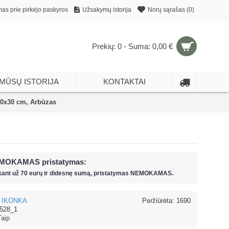
mas prie pirkėjo paskyros
Užsakymų istorija
Norų sąrašas (
0
)
Prekių: 0 - Suma: 0,00 €
MŪSŲ ISTORIJA
KONTAKTAI
30x30 cm, Arbūzas
MOKAMAS pristatymas:
kant už
70 eur
ų ir
didesnę sumą, pristatymas NEMOKAMAS.
IKONKA
Peržiūrėta: 1690
528_1
Taip