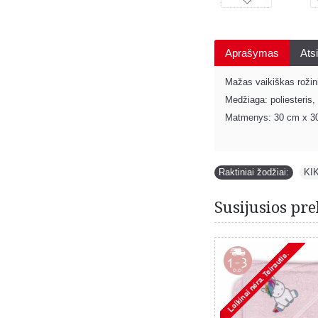
Aprašymas
Atsi
Mažas vaikiškas rožini
Medžiaga: poliesteris,
Matmenys: 30 cm x 3
Raktiniai žodžiai:
KI
Susijusios pre