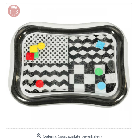
Galerija (paspauskite paveikslėlį)