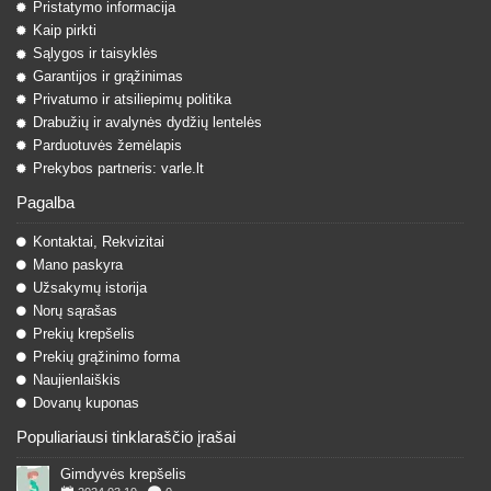
Pristatymo informacija
Kaip pirkti
Sąlygos ir taisyklės
Garantijos ir grąžinimas
Privatumo ir atsiliepimų politika
Drabužių ir avalynės dydžių lentelės
Parduotuvės žemėlapis
Prekybos partneris: varle.lt
Pagalba
Kontaktai, Rekvizitai
Mano paskyra
Užsakymų istorija
Norų sąrašas
Prekių krepšelis
Prekių grąžinimo forma
Naujienlaiškis
Dovanų kuponas
Populiariausi tinklaraščio įrašai
Gimdyvės krepšelis