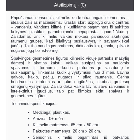
Atsiliepimų - (0)
Pripučiamas sensorinis kilimėlis su kontrastingais elementais –
idealus žaislas mažiesiems. Kraštai skirti užpildyti oru, o centras
– vandeniu. Vandens kilimėlis kūdikiams pagamintas iš aukštos
kokybės plastiko, garantuojančio nepaprastą ilgaamžiškumą.
Žaisdamas ant kilimėlio vaikas mokosi panaudoti skirtingas
raumenų grupes, kad išlaikytų pusiausvyrą ir savarankiškai
judėtų. Tai itin naudingas pratimas, didinantis kojų, rankų, pilvo ir
nugaros jėgą bei ištvermę.
Spalvingos geometrinės figūros kilimėlio viduje patrauks mažylių
dėmesį ir skatins žaisti. Vaikas susipažins su naujomis
spalvomis ir formomis, kurios praturtins jo vaizduotę ir
susikaupimą. Tinkamas kūdikių vystymuisi nuo 3 mėn. Lavina
galvos, kaklo, pečių, nugaros ir pilvo raumenis. Gerina
bendruosius motorinius ir jutimo įgūdžius, skatina greitesnį
smegenų vystymąsi. Žaislo dėka vaikai lavins savo rankinius ir
intelektinius įgūdžius, taip pat išmoks skirti spalvas ir
geometrines figūras.
Techninės specifikacijos:
Medžiaga: plastikas.
Amžius: 0+ mėn.
Kilimėlio matmenys: 65 cm x 50 cm.
Pakuotės matmenys: 20 cm x 20 cm.
Sensorinis kilimėlis pagamintas iš patvarios