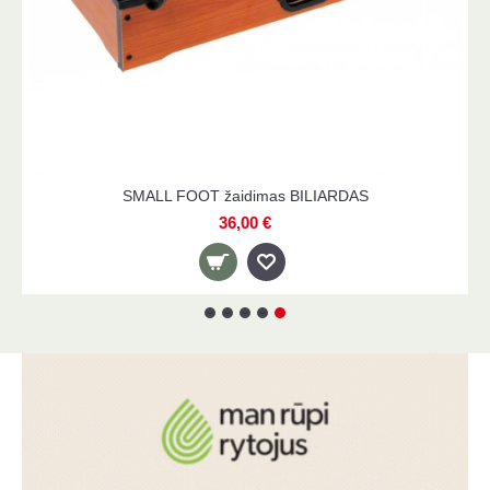
TICKIT smėlio laikrodis, 3 min.
11,90 €