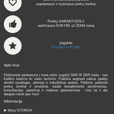
populiariausi ir mylimiausi prekių ženklai
Prekių GARANTIJOS ir
aukščiausia KOKYBĖ už ŽEMĄ kainą
Įsigykite
DOVANŲ KUPONĄ!
Apie mus
Elektroninė parduotuvė į kurią norisi sugrįžti DAR IR DAR kartą - nuo
kūdikio laukimo iki vaiko lavinimo. Praktika auginant vaikus padėjo
atrinkti naudingas, įdomias ir kokybiškas prekes. Patikimi, patikrinti
prekių ženklai ir produktai, nuolat besiplečiantis asortimentas,
konsultacijos, patarimai ir malonus aptarnavimas - visa tai ir dar
daugiau rasite pas mus!
Informacija
Mūsų ISTORIJA