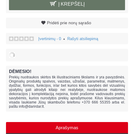
Į KREPŠELĮ
Pridėti prie norų sąrašo
Įvertinimų - 0
Rašyti atsiliepimą
•
DĖMESIO!
Prekių nuotraukos skirtos tik iliustraciniams tikslams ir yra pavyzdinės.
Originalių produktų spalvos, vaizdas, užrašai, parametrai, matmenys,
dydžiai, formos, funkcijos, ir/ar bet kurios kitos savybės dėl vizualinių
ypatybių gali atrodyti kitaip nei realybėje, n
uotraukose matomos
dekoracijos į komplektaciją neįeina,
todėl prašome vadovautis prekių
savybėmis, kurios nurodytos prekių aprašymuose. Kilus klausimams,
visada laukiame Jūsų skambučio telefonu +370 666 55355 arba el.
paštu
info@darirdar.lt
.
Aprašymas