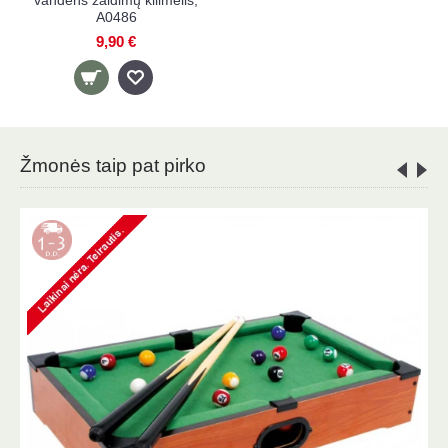
vandens žaidimų kilimėlis,
A0486
9,90 €
Žmonės taip pat pirko