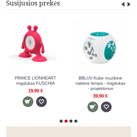
Susijusios prekės
RT
BBLUV Kube muzikinė
BENSON naktinė lemput
A
naktinė lempa - migdukas
su jutikliu, pasukama
- projektorius
360°
39,90 €
4,90 €