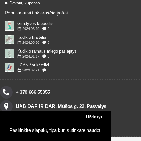
Dovanų kuponas
Populiariausi tinklaraščio įrašai
Gimdyvės krepšelis
2024.03.19
0
Kūdikio kraitelis
2024.05.20
0
Kūdikio ramaus miego paslaptys
2024.01.17
0
I CAN šaukšteliai
2023.07.21
0
+ 370 666 55355
UAB DAR IR DAR, Mūšos g. 22, Pasvalys
Uždaryti
Pasirinkite slapukų tipą kurį sutinkate naudoti