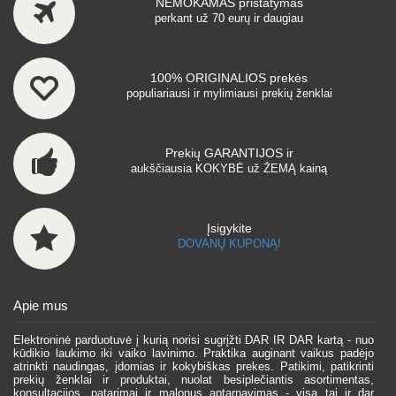
NEMOKAMAS pristatymas
perkant už 70 eurų ir daugiau
100% ORIGINALIOS prekės
populiariausi ir mylimiausi prekių ženklai
Prekių GARANTIJOS ir
aukščiausia KOKYBĖ už ŽEMĄ kainą
Įsigykite
DOVANŲ KUPONĄ!
Apie mus
Elektroninė parduotuvė į kurią norisi sugrįžti DAR IR DAR kartą - nuo
kūdikio laukimo iki vaiko lavinimo. Praktika auginant vaikus padėjo
atrinkti naudingas, įdomias ir kokybiškas prekes. Patikimi, patikrinti
prekių ženklai ir produktai, nuolat besiplečiantis asortimentas,
konsultacijos, patarimai ir malonus aptarnavimas - visa tai ir dar