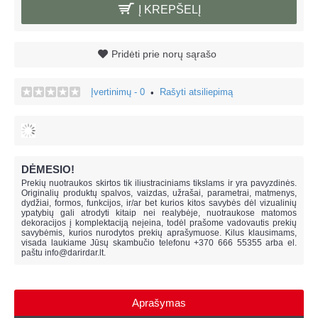
Į KREPŠELĮ
Pridėti prie norų sąrašo
Įvertinimų - 0
Rašyti atsiliepimą
•
DĖMESIO!
Prekių nuotraukos skirtos tik iliustraciniams tikslams ir yra pavyzdinės.
Originalių produktų spalvos, vaizdas, užrašai, parametrai, matmenys,
dydžiai, formos, funkcijos, ir/ar bet kurios kitos savybės dėl vizualinių
ypatybių gali atrodyti kitaip nei realybėje, n
uotraukose matomos
dekoracijos į komplektaciją neįeina,
todėl prašome vadovautis prekių
savybėmis, kurios nurodytos prekių aprašymuose. Kilus klausimams,
visada laukiame Jūsų skambučio telefonu +370 666 55355 arba el.
paštu
info@darirdar.lt
.
Aprašymas