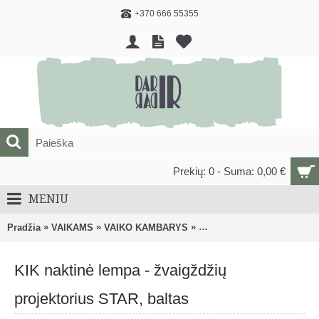
+370 666 55355
Prekių: 0 - Suma: 0,00 €
MENIU
»
»
»
Pradžia
VAIKAMS
VAIKO KAMBARYS
Lovos, lovytės ir jų priedai
KIK naktinė lempa - žvaigždžių
projektorius STAR, baltas