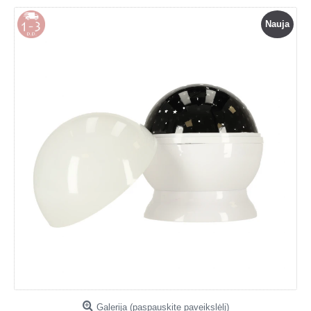
Nauja
Galerija (paspauskite paveikslėlį)