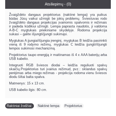
Atsiliepimų - (0)
Žvaigždėto dangaus projektorius (naktinė lempa) yra puikus
būdas Jūsų vaikui užmigti be jokių problemų. Šviestuvas rodo
žvaigždėto dangaus projekcijas įvairiomis spalvomis ir režimais
ir padeda kūdikiui užmigti. Lempa paprasta naudotis, ji valdoma
A-B-C mygtukais priekiniame skydelyje. Rodoma projekcija
sukasi – galite išjungti/įjungti sukimąsi.
Mygtukas A įjungia/išjungia įrenginį, mygtukas B leidžia pasirinkti
vieną iš 9 rodymo režimų, mygtukas C leidžia įjungti/išjungti
lempos sukimosi mechanizmą.
Projektorius taupo energiją ir maitinamas iš 4 x AAA baterijų arba
USB kabelio.
Integruoti RGB šviesos diodai – leidžia reguliuoti spalvų
skaičių.Projektorius turi įvairius režimud, pvz.: sklandus spalvų
perėjimas arba miego režimas - projekcija rodoma vienu šviesos
diodu šiltai balta spalva.
Matmenys: 15 x 13 cm.
USB kabelio ilgis: 80 cm.
Raktiniai žodžiai:
Naktinė lempa
,
Projektorius