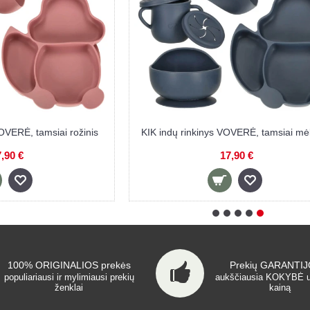
SMALL FOOT indų rinkinys BEST FRIENDS
JJA indų ir į
12,30 €
100% ORIGINALIOS prekės
Prekių GARANTIJO
populiariausi ir mylimiausi prekių
aukščiausia KOKYBĖ 
ženklai
kainą