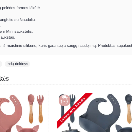
ių pelėdos formos lėkštė.
angtelis su šiaudeliu.
.
ė ir Mini šaukštelis.
šaukštas.
ti iš maistinio silikono, kuris garantuoja saugų naudojimą. Produktas supakuot
K
,
Indų rinkinys
kės