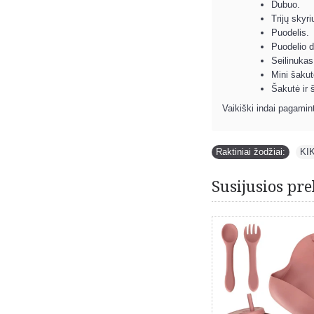
Dubuo.
Trijų skyr
Puodelis.
Puodelio d
Seilinukas
Mini šakut
Šakutė ir 
Vaikiški indai pagamin
Raktiniai žodžiai:
KI
Susijusios pre