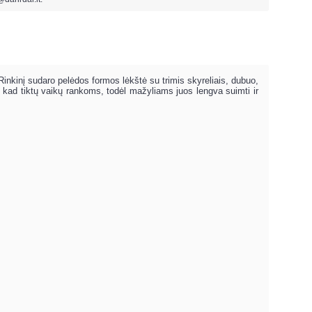
Rinkinį sudaro pelėdos formos lėkštė su trimis skyreliais, dubuo,
ip, kad tiktų vaikų rankoms, todėl mažyliams juos lengva suimti ir