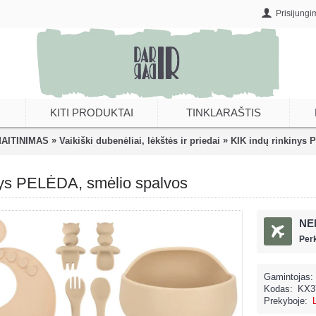
Prisijungi
KITI PRODUKTAI
TINKLARAŠTIS
»
»
AITINIMAS
Vaikiški dubenėliai, lėkštės ir priedai
KIK indų rinkinys 
nys PELĖDA, smėlio spalvos
NE
Per
Gamintojas:
Kodas:
KX3
Prekyboje: