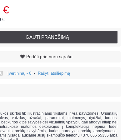
 €
9 €
GAUTI PRANEŠIMĄ
Pridėti prie norų sąrašo
Įvertinimų - 0
Rašyti atsiliepimą
•
!
ukos skirtos tik iliustraciniams tikslams ir yra pavyzdinės. Originalių
lvos, vaizdas, užrašai, parametrai, matmenys, dydžiai, formos,
ar bet kurios kitos savybės dėl vizualinių ypatybių gali atrodyti kitaip nei
uotraukose matomos dekoracijos į komplektaciją neįeina,
todėl
vautis prekių savybėmis, kurios nurodytos prekių aprašymuose.
mams, visada laukiame Jūsų skambučio telefonu +370 666 55355 arba
@darirdar.lt
.