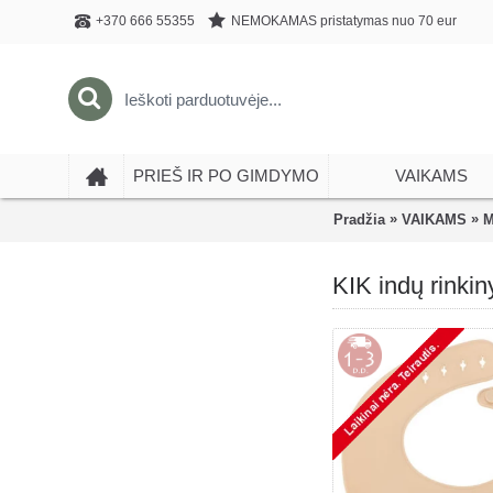
NEMOKAMAS pristatymas nuo 70 eur
+370 666 55355
PRIEŠ IR PO GIMDYMO
VAIKAMS
»
»
Pradžia
VAIKAMS
M
KIK indų rinki