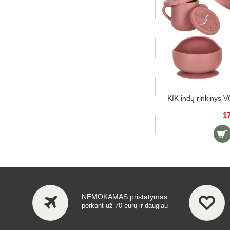
s DUMBO
SMALL FOOT indų rinkinys GISSMO
11,50 €
NEMOKAMAS pristatymas
perkant už 70 eurų ir daugiau