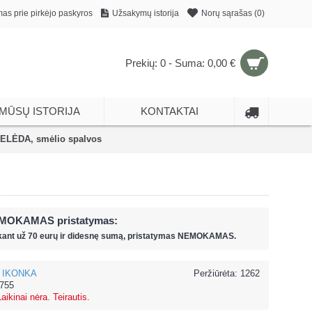
mas prie pirkėjo paskyros
Užsakymų istorija
Norų sąrašas (
0
)
Prekių: 0 - Suma: 0,00 €
MŪSŲ ISTORIJA
KONTAKTAI
PELĖDA, smėlio spalvos
MOKAMAS pristatymas:
kant už
70 eur
ų ir
didesnę sumą, pristatymas NEMOKAMAS.
IKONKA
Peržiūrėta: 1262
755
Laikinai nėra. Teirautis.