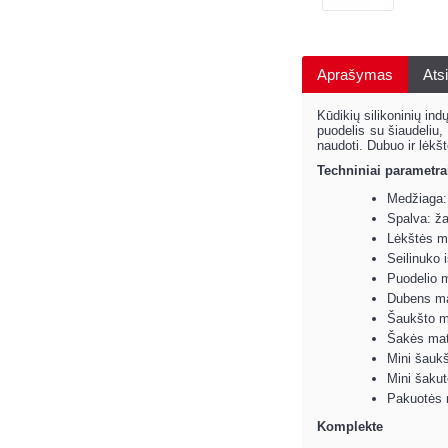
Aprašymas
Atsi
Kūdikių silikoninių in
puodelis su šiaudeliu, 
naudoti. Dubuo ir lėkšt
Techniniai parametra
Medžiaga: 
Spalva: ža
Lėkštės m
Seilinuko
Puodelio 
Dubens ma
Šaukšto m
Šakės mat
Mini šauk
Mini šaku
Pakuotės 
Komplekte