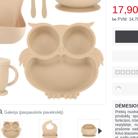
17,90
be PVM: 14,7
DĖMESIO
Prekių nuotra
Galerija (paspauskite paveikslėlį)
produktų spa
funkcijos, ir/
realybėje, n
prašome vado
Kilus klausi
el. paštu
info