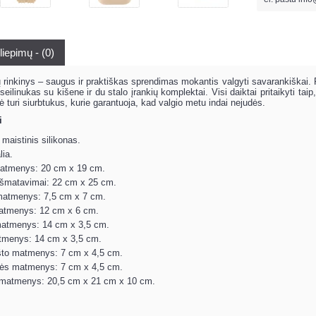
liepimų - (0)
dų rinkinys – saugus ir praktiškas sprendimas mokantis valgyti savarankiškai. 
seilinukas su kišene ir du stalo įrankių komplektai. Visi daiktai pritaikyti ta
ė turi siurbtukus, kurie garantuoja, kad valgio metu indai nejudės.
i
maistinis silikonas.
lia.
atmenys: 20 cm x 19 cm.
 išmatavimai: 22 cm x 25 cm.
matmenys: 7,5 cm x 7 cm.
tmenys: 12 cm x 6 cm.
atmenys: 14 cm x 3,5 cm.
menys: 14 cm x 3,5 cm.
što matmenys: 7 cm x 4,5 cm.
tės matmenys: 7 cm x 4,5 cm.
matmenys: 20,5 cm x 21 cm x 10 cm.