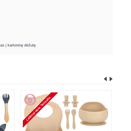
as į kartoninę dėžutę.