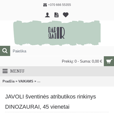
+370 666 55355
Prekių: 0 - Suma: 0,00 €
MENIU
»
»
Pradžia
VAIKAMS
DOVANOS, DEKORACIJOS, PREKĖS ŠVENTĖM
JAVOLI šventinės atributikos rinkinys
DINOZAURAI, 45 vienetai