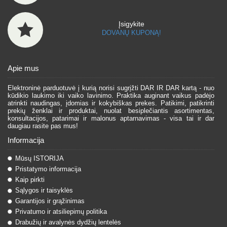
Įsigykite
DOVANŲ KUPONĄ!
Apie mus
Elektroninė parduotuvė į kurią norisi sugrįžti DAR IR DAR kartą - nuo
kūdikio laukimo iki vaiko lavinimo. Praktika auginant vaikus padėjo
atrinkti naudingas, įdomias ir kokybiškas prekes. Patikimi, patikrinti
prekių ženklai ir produktai, nuolat besiplečiantis asortimentas,
konsultacijos, patarimai ir malonus aptarnavimas - visa tai ir dar
daugiau rasite pas mus!
Informacija
Mūsų ISTORIJA
Pristatymo informacija
Kaip pirkti
Sąlygos ir taisyklės
Garantijos ir grąžinimas
Privatumo ir atsiliepimų politika
Drabužių ir avalynės dydžių lentelės