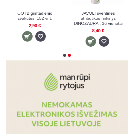
OOTB gimtadienio
JAVOLI šventinės
žvakutės, 152 vnt.
atributikos rinkinys
DINOZAURAI, 36 vienetai
2,90 €
8,40 €