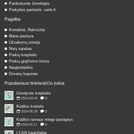
Parduotuvės žemėlapis
Prekybos partneris: varle.lt
Pagalba
Kontaktai, Rekvizitai
Mano paskyra
Užsakymų istorija
Norų sąrašas
Prekių krepšelis
Prekių grąžinimo forma
Naujienlaiškis
Dovanų kuponas
Populiariausi tinklaraščio įrašai
Gimdyvės krepšelis
2024.03.19
0
Kūdikio kraitelis
2024.05.20
0
Kūdikio ramaus miego paslaptys
2024.01.17
0
I CAN šaukšteliai