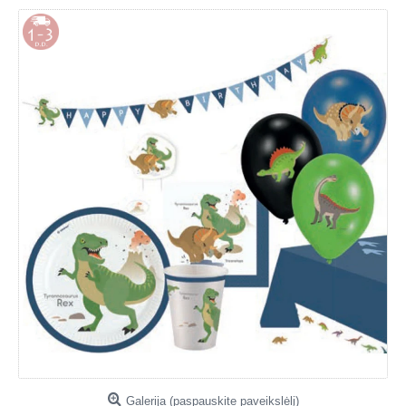
Galerija (paspauskite paveikslėlį)