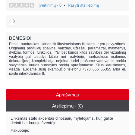
Įvertinimų - 0
Rašyti atsiliepimą
•
DĖMESIO!
Prekių nuotraukos skirtos tik iliustraciniams tikslams ir yra pavyzdinės.
Originalių produktų spalvos, vaizdas, užrašai, parametrai, matmenys,
dydžiai, formos, funkcijos, ir/ar bet kurios kitos savybės dėl vizualinių
ypatybių gali atrodyti kitaip nei realybėje, n
uotraukose matomos
dekoracijos į komplektaciją neįeina,
todėl prašome vadovautis prekių
savybėmis, kurios nurodytos prekių aprašymuose. Kilus klausimams,
visada laukiame Jūsų skambučio telefonu +370 666 55355 arba el.
paštu
info@darirdar.lt
.
Aprašymas
Atsiliepimų - (0)
Linksmas stalo akcentas dinozaurų mylėtojams, kurį galite
derinti bet kurioje šventėje.
Pakuotėje: