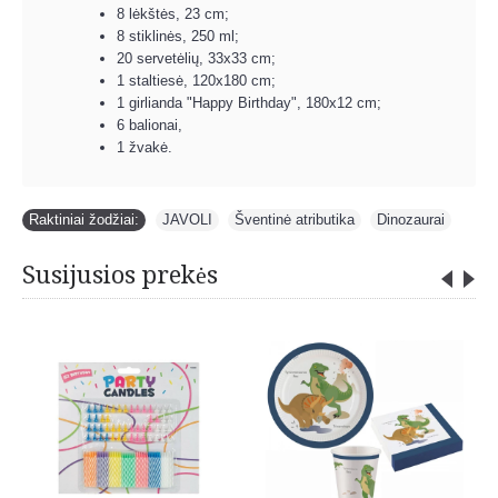
8 lėkštės, 23 cm;
8 stiklinės, 250 ml;
20 servetėlių, 33x33 cm;
1 staltiesė, 120x180 cm;
1 girlianda "Happy Birthday", 180x12 cm;
6 balionai,
1 žvakė.
Raktiniai žodžiai:
JAVOLI
,
Šventinė atributika
,
Dinozaurai
Susijusios prekės