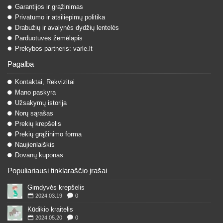
Garantijos ir grąžinimas
Privatumo ir atsiliepimų politika
Drabužių ir avalynės dydžių lentelės
Parduotuvės žemėlapis
Prekybos partneris: varle.lt
Pagalba
Kontaktai, Rekvizitai
Mano paskyra
Užsakymų istorija
Norų sąrašas
Prekių krepšelis
Prekių grąžinimo forma
Naujienlaiškis
Dovanų kuponas
Populiariausi tinklaraščio įrašai
Gimdyvės krepšelis
2024.03.19
0
Kūdikio kraitelis
2024.05.20
0