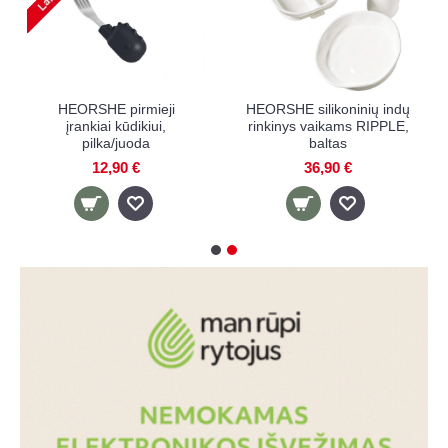
i
HEORSHE pirmieji
HEORSHE silikoninių ind
įrankiai kūdikiui,
rinkinys vaikams RIPPLE
pilka/juoda
baltas
12,90 €
36,90 €