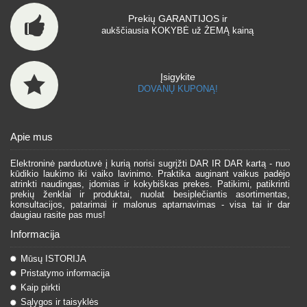
Prekių GARANTIJOS ir
aukščiausia KOKYBĖ už ŽEMĄ kainą
Įsigykite
DOVANŲ KUPONĄ!
Apie mus
Elektroninė parduotuvė į kurią norisi sugrįžti DAR IR DAR kartą - nuo
kūdikio laukimo iki vaiko lavinimo. Praktika auginant vaikus padėjo
atrinkti naudingas, įdomias ir kokybiškas prekes. Patikimi, patikrinti
prekių ženklai ir produktai, nuolat besiplečiantis asortimentas,
konsultacijos, patarimai ir malonus aptarnavimas - visa tai ir dar
daugiau rasite pas mus!
Informacija
Mūsų ISTORIJA
Pristatymo informacija
Kaip pirkti
Sąlygos ir taisyklės