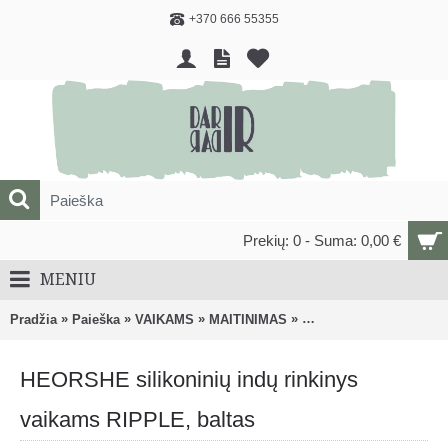
+370 666 55355
Prekių: 0 - Suma: 0,00 €
MENIU
»
»
»
»
Pradžia
Paieška
VAIKAMS
MAITINIMAS
Vaikiški dubenėliai, lėk
HEORSHE silikoninių indų rinkinys
vaikams RIPPLE, baltas