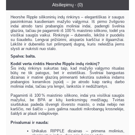
Atsiliepimų - (0)
Heorshe Ripple silikoninių indų rinkinys – elegantiškas ir saugus
pasirinkimas kasdieniam mažylio valgymui. Iš pirmo žvilgsnio
indai atrodo tarsi prabangūs moliniai indai, padengti švelnia
glazūra, tačiau jie pagaminti iš 100 % maistinio silikono, todėl yra
visiškai saugūs vaikui. Rinkinyje – dubenėlis, lėkštė ir puodelis
su šiaudeliu. Lengvai prižiūrimi, atsparūs karščiui ir ilgaamžiai.
Lėkštė ir dubenėlis turi prilimpantį dugną, kuris neleidžia jiems
slysti ar nukristi nuo stalo.
Spalva: balta.
Kodėl verta rinktis Heorshe Ripple indų rinkinį?
Šis indų rinkinys sukurtas taip, kad mažylio valgymo ritualas
būtų ne tik patogus, bet ir estetiškas. Švelniai banguotas
dizainas ir matinė glazūrą primenanti tekstūra suteikia indams
prabangios keramikos įspūdį – jie atrodo kaip rankų darbo
moliniai indai, tačiau yra lengvi, lankstūs ir nedūžtantys.
Pagaminti iš 100 % maistinio silikono, indai yra visiškai saugūs
mažyliui, be BPA ar kitų kenksmingų medžiagų. Tvirtas
siurbtukas padeda išvengti išversto maisto, o indai nebijo nei
karščio, nei šalčio – juos galima naudoti mikrobangų krosnelėje,
šaldyti ar plauti indaplovėje.
Privalumai ir nauda:
Unikalus RIPPLE dizainas – primena molinius,