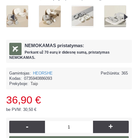
NEMOKAMAS pristatymas:
Perkant už
70 eur
ų ir
didesnę sumą, pristatymas
NEMOKAMAS.
Gamintojas:
HEORSHE
Peržiūrėta: 365
Kodas:
0735940886093
Prekyboje:
Taip
36,90 €
be PVM: 30,50 €
-
+