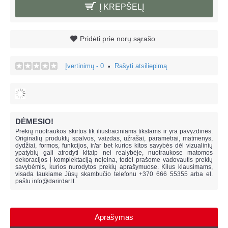
Į KREPŠELĮ
Pridėti prie norų sąrašo
Įvertinimų - 0
Rašyti atsiliepimą
•
DĖMESIO!
Prekių nuotraukos skirtos tik iliustraciniams tikslams ir yra pavyzdinės.
Originalių produktų spalvos, vaizdas, užrašai, parametrai, matmenys,
dydžiai, formos, funkcijos, ir/ar bet kurios kitos savybės dėl vizualinių
ypatybių gali atrodyti kitaip nei realybėje, n
uotraukose matomos
dekoracijos į komplektaciją neįeina,
todėl prašome vadovautis prekių
savybėmis, kurios nurodytos prekių aprašymuose. Kilus klausimams,
visada laukiame Jūsų skambučio telefonu +370 666 55355 arba el.
paštu
info@darirdar.lt
.
Aprašymas