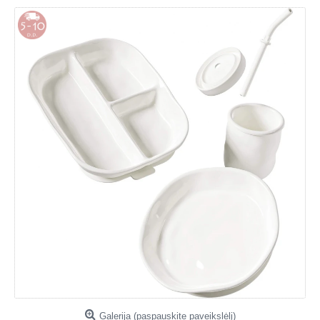
Galerija (paspauskite paveikslėlį)