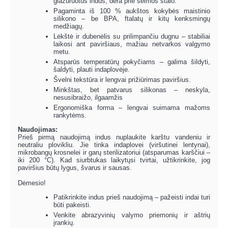
glazūruotus indus, dera prie šeimos stalo.
Pagaminta iš 100 % aukštos kokybės maistinio
silikono – be BPA, ftalatų ir kitų kenksmingų
medžiagų.
Lėkštė ir dubenėlis su prilimpančiu dugnu – stabiliai
laikosi ant paviršiaus, mažiau netvarkos valgymo
metu.
Atsparūs temperatūrų pokyčiams – galima šildyti,
šaldyti, plauti indaplovėje.
Švelni tekstūra ir lengvai prižiūrimas paviršius.
Minkštas, bet patvarus silikonas – neskyla,
nesusibraižo, ilgaamžis
Ergonomiška forma – lengvai suimama mažoms
rankytėms.
Naudojimas:
Prieš pirmą naudojimą indus nuplaukite karštu vandeniu ir
neutraliu plovikliu. Jie tinka indaplovei (viršutinei lentynai),
mikrobangų krosnelei ir garų sterilizatoriui (atsparumas karščiui –
iki 200 °C). Kad siurbtukas laikytųsi tvirtai, užtikrinkite, jog
paviršius būtų lygus, švarus ir sausas.
Dėmesio!
Patikrinkite indus prieš naudojimą – pažeisti indai turi
būti pakeisti.
Venkite abrazyvinių valymo priemonių ir aštrių
įrankių.