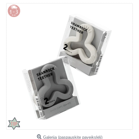
Galerija (paspauskite paveikslėlį)