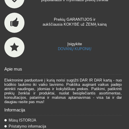
Prekių GARANTIJOS ir
aukščiausia KOKYBĖ už ŽEMĄ kainą
Įsigykite
DOVANŲ KUPONĄ!
Apie mus
Elektroninė parduotuvė į kurią norisi sugrįžti DAR IR DAR kartą - nuo
kūdikio laukimo iki vaiko lavinimo. Praktika auginant vaikus padėjo
atrinkti naudingas, įdomias ir kokybiškas prekes. Patikimi, patikrinti
prekių ženklai ir produktai, nuolat besiplečiantis asortimentas,
konsultacijos, patarimai ir malonus aptarnavimas - visa tai ir dar
daugiau rasite pas mus!
Informacija
Mūsų ISTORIJA
Pristatymo informacija