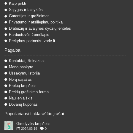
Kaip pirkti
Sąlygos ir taisyklės
Garantijos ir grąžinimas
Privatumo ir atsiliepimų politika
Drabužių ir avalynės dydžių lentelės
Parduotuvės žemėlapis
Prekybos partneris: varle.lt
Pagalba
Kontaktai, Rekvizitai
Mano paskyra
Užsakymų istorija
Norų sąrašas
Prekių krepšelis
Prekių grąžinimo forma
Naujienlaiškis
Dovanų kuponas
Populiariausi tinklaraščio įrašai
Gimdyvės krepšelis
2024.03.19
0