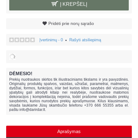
Į KREPŠELĮ
Pridėti prie norų sąrašo
Įvertinimų - 0
Rašyti atsiliepimą
•
DĖMESIO!
Prekių nuotraukos skirtos tik iliustraciniams tikslams ir yra pavyzdinės.
Originalių produktų spalvos, vaizdas, užrašai, parametrai, matmenys,
dydžiai, formos, funkcijos, ir/ar bet kurios kitos savybės dėl vizualinių
ypatybių gali atrodyti kitaip nei realybėje, n
uotraukose matomos
dekoracijos į komplektaciją neįeina,
todėl prašome vadovautis prekių
savybėmis, kurios nurodytos prekių aprašymuose. Kilus klausimams,
visada laukiame Jūsų skambučio telefonu +370 666 55355 arba el.
paštu
info@darirdar.lt
.
Aprašymas