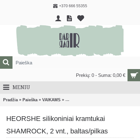
+370 666 55355
Prekių: 0 - Suma: 0,00 €
MENIU
»
»
»
Pradžia
Paieška
VAIKAMS
ČIULPTUKAI, KRAMTUKAI, BARŠKUČI
HEORSHE silikoniniai kramtukai
SHAMROCK, 2 vnt., baltas/pilkas