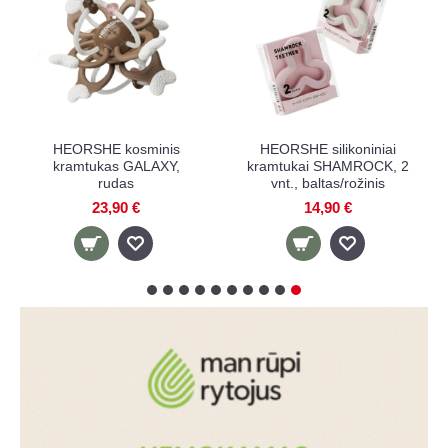
RSHE kosminis
HEORSHE kosminis
HEORSH
mtukas GALAXY,
kramtukas GALAXY, pikas
kramtuk
rožinis
r
23,90 €
23,90 €
23