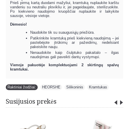
Prieš pirmą kartą duodami mažyliui, kramtuką nuplaukite karštu
vandeniu su neutraliu plovikliu ir, jei pageidaujate, sterilizuokite.
Po kiekvieno naudojimo kruopščiai nuplaukite ir laikykite
sausoje, vėsioje vietoje.
Dėmesio!
Naudokite tik su suaugusiųjų priežiūra.
Patikrinkite kramtuką prieš kiekvieną naudojimą – jei
pastebėjote įtrūkimų ar pažeidimų, nedelsiant
pakeiskite nauju.
Nenaudokite kaip čiulptuko pakaitalo – ilgas
naudojimas gali paveikti dantų vystymąsi.
Vienoje pakuotėje komplektuojami 2 skirtingų spalvų
kramtukai.
Raktiniai žodžiai:
HEORSHE
,
Silikoninis
,
Kramtukas
Susijusios prekės