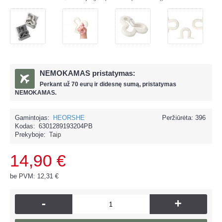
NEMOKAMAS pristatymas:
Perkant už
70 eur
ų ir
didesnę sumą, pristatymas
NEMOKAMAS.
Gamintojas:
HEORSHE
Peržiūrėta: 396
Kodas:
6301289193204PB
Prekyboje:
Taip
14,90 €
be PVM: 12,31 €
-
+