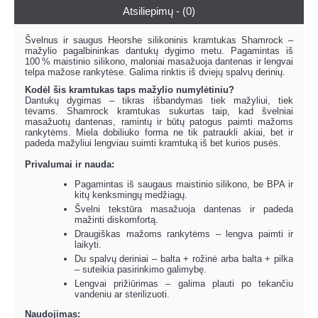
Atsiliepimų - (0)
Švelnus ir saugus Heorshe silikoninis kramtukas Shamrock –
mažylio pagalbininkas dantukų dygimo metu. Pagamintas iš
100 % maistinio silikono, maloniai masažuoja dantenas ir lengvai
telpa mažose rankytėse. Galima rinktis iš dviejų spalvų derinių.
Kodėl šis kramtukas taps mažylio numylėtiniu?
Dantukų dygimas – tikras išbandymas tiek mažyliui, tiek
tėvams. Shamrock kramtukas sukurtas taip, kad švelniai
masažuotų dantenas, ramintų ir būtų patogus paimti mažoms
rankytėms. Miela dobiliuko forma ne tik patraukli akiai, bet ir
padeda mažyliui lengviau suimti kramtuką iš bet kurios pusės.
Privalumai ir nauda:
Pagamintas iš saugaus maistinio silikono, be BPA ir
kitų kenksmingų medžiagų.
Švelni tekstūra masažuoja dantenas ir padeda
mažinti diskomfortą.
Draugiškas mažoms rankytėms – lengva paimti ir
laikyti.
Du spalvų deriniai – balta + rožinė arba balta + pilka
– suteikia pasirinkimo galimybę.
Lengvai prižiūrimas – galima plauti po tekančiu
vandeniu ar sterilizuoti.
Naudojimas: