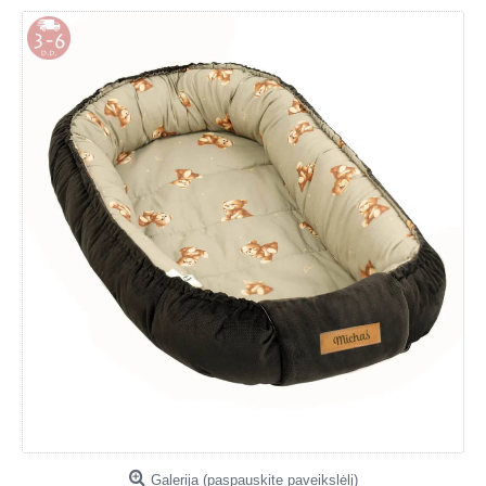
Galerija (paspauskite paveikslėlį)