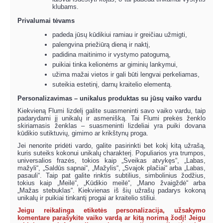
klubams.
Privalumai tėvams
padeda jūsų kūdikiui ramiau ir greičiau užmigti,
palengvina priežiūrą dieną ir naktį,
padidina maitinimo ir vystymo patogumą,
puikiai tinka kelionėms ar giminių lankymui,
užima mažai vietos ir gali būti lengvai perkeliamas,
suteikia estetinį, darnų kraitelio elementą.
Personalizavimas – unikalus produktas su jūsų vaiko vardu
Kiekvieną Flumi lizdelį galite suasmeninti savo vaiko vardu, taip
padarydami jį unikalų ir asmenišką. Tai Flumi prekės ženklo
skiriamasis ženklas – suasmeninti lizdeliai yra puiki dovana
kūdikio sutiktuvių, gimimo ar krikštynų proga.
Jei nenorite pridėti vardo, galite pasirinkti bet kokį kitą užrašą,
kuris suteiks kokonui unikalų charakterį. Populiarios yra trumpos,
universalios frazės, tokios kaip „Sveikas atvykęs“, „Labas,
mažyli“, „Saldūs sapnai“, „Mažylis“, „Svajok plačiai“ arba „Labas,
pasauli“. Taip pat galite rinktis subtilius, simbolinius žodžius,
tokius kaip „Meilė“, „Kūdikio meilė“, „Mano žvaigždė“ arba
„Mažas stebuklas“. Kiekvienas iš šių užrašų padarys kokoną
unikalų ir puikiai tinkantį progai ar kraitelio stiliui.
Jeigu reikalinga etiketės personalizacija, užsakymo
komentare parašykite vaiko vardą ar kitą norimą žodį! Jeigu