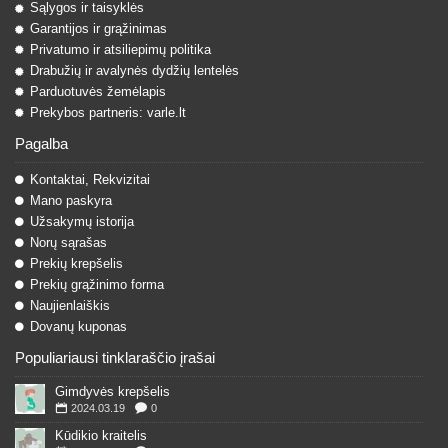
Sąlygos ir taisyklės
Garantijos ir grąžinimas
Privatumo ir atsiliepimų politika
Drabužių ir avalynės dydžių lentelės
Parduotuvės žemėlapis
Prekybos partneris: varle.lt
Pagalba
Kontaktai, Rekvizitai
Mano paskyra
Užsakymų istorija
Norų sąrašas
Prekių krepšelis
Prekių grąžinimo forma
Naujienlaiškis
Dovanų kuponas
Populiariausi tinklaraščio įrašai
Gimdyvės krepšelis
2024.03.19
0
Kūdikio kraitelis