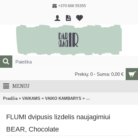
+370 666 55355
Prekių: 0 - Suma: 0,00 €
MENIU
»
»
»
Pradžia
VAIKAMS
VAIKO KAMBARYS
Gultukai, supamos kėdutės
FLUMI dvipusis lizdelis naujagimiui
BEAR, Chocolate