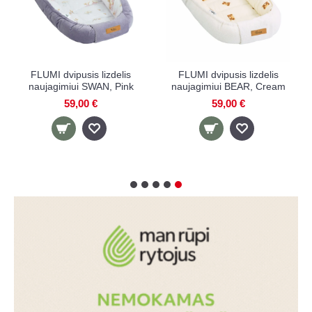
MAMO TATO lizdelis
FLUMI dvipusis lizdelis
naujagimiui
naujagimiui BEAR, Beige
ŽVAIGŽDUTĖS,
59,00 €
baltas/pilkas
34,90 €