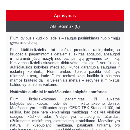
Aprašymas
Atsiliepimų - (0)
Flumi dvipusis kūdikio lizdelis – saugus pasirinkimas nuo pirmųjų
gyvenimo dienų
Flumi kūdikio lizdelis – tai lenkiškas produktas, rankų darbo, su
kruopščiai pagamintomis detalėmis, skirtas apgaubti, apsaugoti
ir nuraminti jūsų mažylį nuo pat pirmųjų gyvenimo akimirkų.
Kiekvienas lizdelis siuvamas dirbtuvėse Lenkijoje iš sertifikuotų,
aukščiausios kokybės medžiagų, kurios garantuoja saugumą ir
išskirtinį komfortą. Flumi prekės ženklu pasitiki dešimtys
tūkstančių tėvų, kurie Flumi renkasi kaip kūdikio ir būsimos
mamos kraitelio dalį, o vėlesniais metais – sėdynes ir minkštus
baldus vyresniems vaikams.
Natūralūs audiniai ir aukščiausios kokybės komfortas
Flumi lizdelis-kokonas pagamintas iš aukštos
kokybės sertifikuotos medvilnės ir minkšto aksomo derinio.
Medžiagos yra sertifikuotos pagal OEKO-TEX Standard 100, tai
reiškia, kad jose nėra kenksmingų medžiagų ir jos yra visiškai
saugios kūdikio odai. Viduje yra antialerginis užpildas,
užtikrinantis minkštumą, elastingumą ir stabilumą. Medvilnė yra
natūrali ir kvėpuojanti medžiaga, palaikanti tinkamą oro
cirkuliaciją ir apsauganti jautrią kūdikio odą nuo dirginimo.