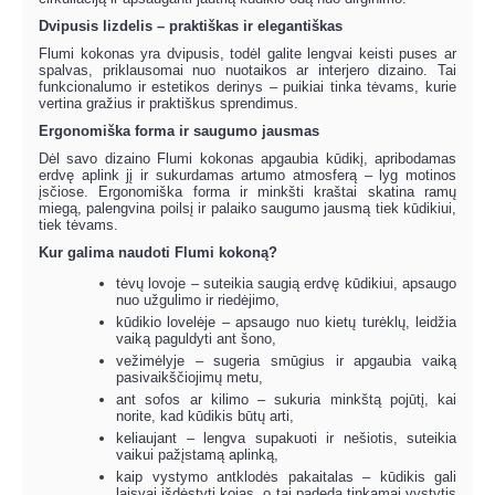
Dvipusis lizdelis – praktiškas ir elegantiškas
Flumi kokonas yra dvipusis, todėl galite lengvai keisti puses ar
spalvas, priklausomai nuo nuotaikos ar interjero dizaino. Tai
funkcionalumo ir estetikos derinys – puikiai tinka tėvams, kurie
vertina gražius ir praktiškus sprendimus.
Ergonomiška forma ir saugumo jausmas
Dėl savo dizaino Flumi kokonas apgaubia kūdikį, apribodamas
erdvę aplink jį ir sukurdamas artumo atmosferą – lyg motinos
įsčiose. Ergonomiška forma ir minkšti kraštai skatina ramų
miegą, palengvina poilsį ir palaiko saugumo jausmą tiek kūdikiui,
tiek tėvams.
Kur galima naudoti Flumi kokoną?
tėvų lovoje – suteikia saugią erdvę kūdikiui, apsaugo
nuo užgulimo ir riedėjimo,
kūdikio lovelėje – apsaugo nuo kietų turėklų, leidžia
vaiką paguldyti ant šono,
vežimėlyje – sugeria smūgius ir apgaubia vaiką
pasivaikščiojimų metu,
ant sofos ar kilimo – sukuria minkštą pojūtį, kai
norite, kad kūdikis būtų arti,
keliaujant – lengva supakuoti ir nešiotis, suteikia
vaikui pažįstamą aplinką,
kaip vystymo antklodės pakaitalas – kūdikis gali
laisvai išdėstyti kojas, o tai padeda tinkamai vystytis