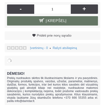
-
+
Į KREPŠELĮ
Pridėti prie norų sąrašo
Įvertinimų - 0
Rašyti atsiliepimą
•
DĖMESIO!
Prekių nuotraukos skirtos tik iliustraciniams tikslams ir yra pavyzdinės.
Originalių produktų spalvos, vaizdas, užrašai, parametrai, matmenys,
dydžiai, formos, funkcijos, ir/ar bet kurios kitos savybės dėl vizualinių
ypatybių gali atrodyti kitaip nei realybėje, n
uotraukose matomos
dekoracijos į komplektaciją neįeina,
todėl prašome vadovautis prekių
savybėmis, kurios nurodytos prekių aprašymuose. Kilus klausimams,
visada laukiame Jūsų skambučio telefonu +370 666 55355 arba el.
paštu
info@darirdar.lt
.