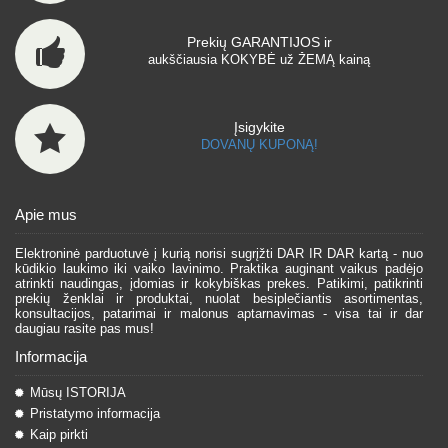
Prekių GARANTIJOS ir
aukščiausia KOKYBĖ už ŽEMĄ kainą
Įsigykite
DOVANŲ KUPONĄ!
Apie mus
Elektroninė parduotuvė į kurią norisi sugrįžti DAR IR DAR kartą - nuo
kūdikio laukimo iki vaiko lavinimo. Praktika auginant vaikus padėjo
atrinkti naudingas, įdomias ir kokybiškas prekes. Patikimi, patikrinti
prekių ženklai ir produktai, nuolat besiplečiantis asortimentas,
konsultacijos, patarimai ir malonus aptarnavimas - visa tai ir dar
daugiau rasite pas mus!
Informacija
Mūsų ISTORIJA
Pristatymo informacija
Kaip pirkti