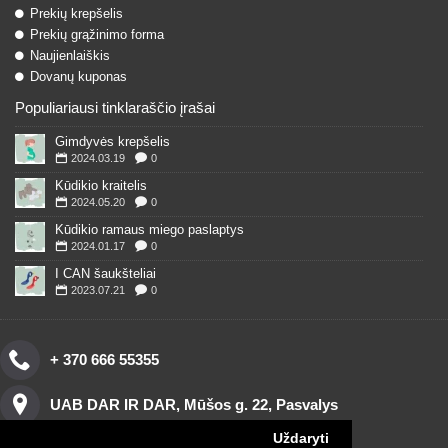
Prekių krepšelis
Prekių grąžinimo forma
Naujienlaiškis
Dovanų kuponas
Populiariausi tinklaraščio įrašai
Gimdyvės krepšelis
2024.03.19
0
Kūdikio kraitelis
2024.05.20
0
Kūdikio ramaus miego paslaptys
2024.01.17
0
I CAN šaukšteliai
2023.07.21
0
+ 370 666 55355
UAB DAR IR DAR, Mūšos g. 22, Pasvalys
Uždaryti