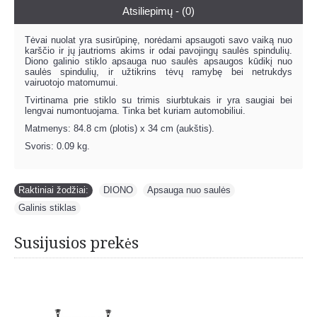
Atsiliepimų - (0)
Tėvai nuolat yra susirūpinę, norėdami apsaugoti savo vaiką nuo
karščio ir jų jautrioms akims ir odai pavojingų saulės spindulių.
Diono galinio stiklo apsauga nuo saulės apsaugos kūdikį nuo
saulės spindulių, ir užtikrins tėvų ramybę bei netrukdys
vairuotojo matomumui.
Tvirtinama prie stiklo su trimis siurbtukais ir yra saugiai bei
lengvai numontuojama. Tinka bet kuriam automobiliui.
Matmenys: 84.8 cm (plotis) x 34 cm (aukštis).
Svoris: 0.09 kg.
Raktiniai žodžiai:
DIONO
,
Apsauga nuo saulės
,
Galinis stiklas
Susijusios prekės