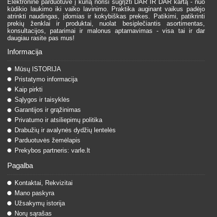
Elektroninė parduotuvė į kurią norisi sugrįžti DAR IR DAR kartą - nuo
kūdikio laukimo iki vaiko lavinimo. Praktika auginant vaikus padėjo
atrinkti naudingas, įdomias ir kokybiškas prekes. Patikimi, patikrinti
prekių ženklai ir produktai, nuolat besiplečiantis asortimentas,
konsultacijos, patarimai ir malonus aptarnavimas - visa tai ir dar
daugiau rasite pas mus!
Informacija
Mūsų ISTORIJA
Pristatymo informacija
Kaip pirkti
Sąlygos ir taisyklės
Garantijos ir grąžinimas
Privatumo ir atsiliepimų politika
Drabužių ir avalynės dydžių lentelės
Parduotuvės žemėlapis
Prekybos partneris: varle.lt
Pagalba
Kontaktai, Rekvizitai
Mano paskyra
Užsakymų istorija
Norų sąrašas