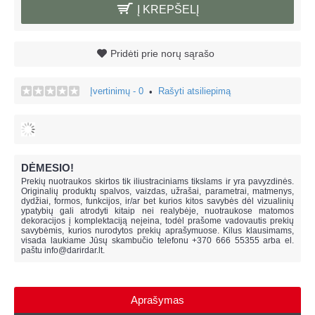
Į KREPŠELĮ
Pridėti prie norų sąrašo
Įvertinimų - 0
Rašyti atsiliepimą
•
DĖMESIO!
Prekių nuotraukos skirtos tik iliustraciniams tikslams ir yra pavyzdinės.
Originalių produktų spalvos, vaizdas, užrašai, parametrai, matmenys,
dydžiai, formos, funkcijos, ir/ar bet kurios kitos savybės dėl vizualinių
ypatybių gali atrodyti kitaip nei realybėje, n
uotraukose matomos
dekoracijos į komplektaciją neįeina,
todėl prašome vadovautis prekių
savybėmis, kurios nurodytos prekių aprašymuose. Kilus klausimams,
visada laukiame Jūsų skambučio telefonu +370 666 55355 arba el.
paštu
info@darirdar.lt
.
Aprašymas