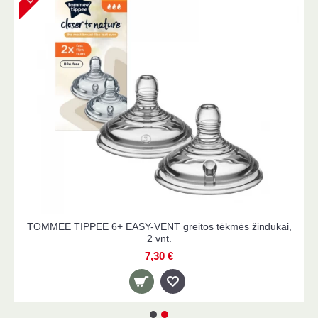
 ir
TOMMEE TIPPEE 6+ EASY-VENT greitos tėkmės žinduk
2 vnt.
7,30 €