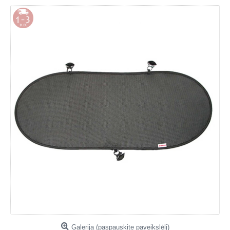
Galerija (paspauskite paveikslėlį)