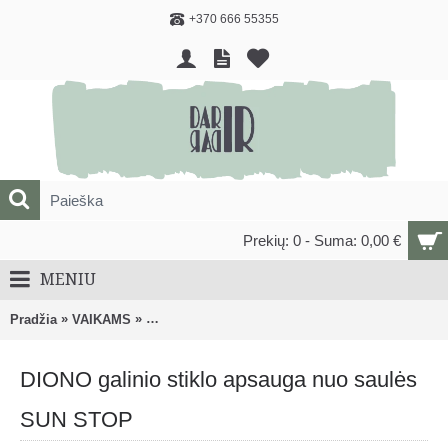
+370 666 55355
Prekių: 0 - Suma: 0,00 €
MENIU
»
»
Pradžia
VAIKAMS
AUTOMOBILINĖS KĖDUTĖS, KELIONIŲ PRIEDAI
DIONO galinio stiklo apsauga nuo saulės
SUN STOP