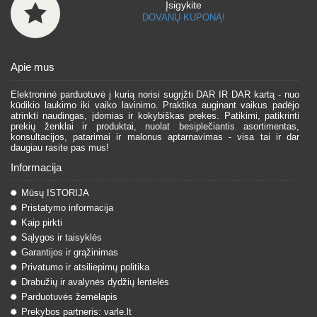
Įsigykite
DOVANŲ KUPONĄ!
Apie mus
Elektroninė parduotuvė į kurią norisi sugrįžti DAR IR DAR kartą - nuo
kūdikio laukimo iki vaiko lavinimo. Praktika auginant vaikus padėjo
atrinkti naudingas, įdomias ir kokybiškas prekes. Patikimi, patikrinti
prekių ženklai ir produktai, nuolat besiplečiantis asortimentas,
konsultacijos, patarimai ir malonus aptarnavimas - visa tai ir dar
daugiau rasite pas mus!
Informacija
Mūsų ISTORIJA
Pristatymo informacija
Kaip pirkti
Sąlygos ir taisyklės
Garantijos ir grąžinimas
Privatumo ir atsiliepimų politika
Drabužių ir avalynės dydžių lentelės
Parduotuvės žemėlapis
Prekybos partneris: varle.lt