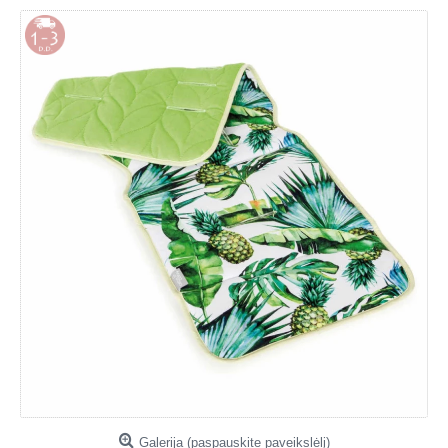
Galerija (paspauskite paveikslėlį)