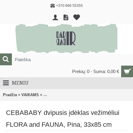
+370 666 55355
Prekių: 0 - Suma: 0,00 €
MENIU
»
»
Pradžia
VAIKAMS
AUTOMOBILINĖS KĖDUTĖS, KELIONIŲ PRIEDAI
CEBABABY dvipusis įdėklas vežimėliui
FLORA and FAUNA, Pina, 33x85 cm