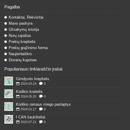
Pagalba
Kontaktai, Rekvizitai
Mano paskyra
Užsakymų istorija
Norų sąrašas
Prekių krepšelis
Prekių grąžinimo forma
Naujienlaiškis
Dovanų kuponas
Populiariausi tinklaraščio įrašai
Gimdyvės krepšelis
2024.03.19
0
Kūdikio kraitelis
2024.05.20
0
Kūdikio ramaus miego paslaptys
2024.01.17
0
I CAN šaukšteliai
2023.07.21
0