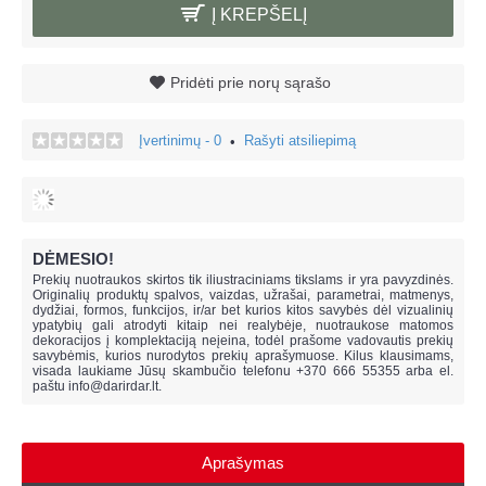
Į KREPŠELĮ
Pridėti prie norų sąrašo
Įvertinimų - 0
Rašyti atsiliepimą
•
DĖMESIO!
Prekių nuotraukos skirtos tik iliustraciniams tikslams ir yra pavyzdinės.
Originalių produktų spalvos, vaizdas, užrašai, parametrai, matmenys,
dydžiai, formos, funkcijos, ir/ar bet kurios kitos savybės dėl vizualinių
ypatybių gali atrodyti kitaip nei realybėje, n
uotraukose matomos
dekoracijos į komplektaciją neįeina,
todėl prašome vadovautis prekių
savybėmis, kurios nurodytos prekių aprašymuose. Kilus klausimams,
visada laukiame Jūsų skambučio telefonu +370 666 55355 arba el.
paštu
info@darirdar.lt
.
Aprašymas