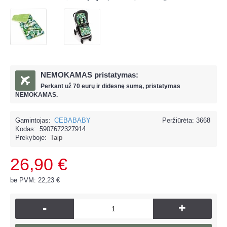
NEMOKAMAS pristatymas:
Perkant už
70 eur
ų ir
didesnę sumą, pristatymas
NEMOKAMAS.
Gamintojas:
CEBABABY
Peržiūrėta: 3668
Kodas:
5907672327914
Prekyboje:
Taip
26,90 €
be PVM: 22,23 €
-
+