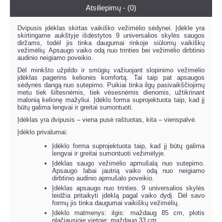
Atsiliepimų - (0)
Dvipusis įdėklas skirtas vaikiško vežimėlio sėdynei. Įdėkle yra
skirtingame aukštyje išdėstytos 9 universalios skylės saugos
diržams, todėl jis tinka daugumai rinkoje siūlomų vaikiškų
vežimėlių. Apsaugo vaiko odą nuo trinties bei vežimėlio dirbtinio
audinio neigiamo poveikio.
Dėl minkšto užpildo ir smūgių važiuojant slopinimo vežimėlio
įdėklas pagerins kelionės komfortą. Tai taip pat apsaugos
sėdynės dangą nuo sutepimo. Puikiai tinka ilgų pasivaikščiojimų
metu tiek šiltesnėmis, tiek vėsesnėmis dienomis, užtikrinant
malonią kelionę mažyliui. Įdėklo forma suprojektuota taip, kad jį
būtų galima lengvai ir greitai sumontuoti.
Įdėklas yra dvipusis – viena pusė raštuotas, kita – vienspalvė.
Įdėklo privalumai:
Įdėklo forma suprojektuota taip, kad jį būtų galima
lengvai ir greitai sumontuoti vežimėlyje.
Įdėklas saugo vežimėlio apmušalą nuo sutepimo.
Apsaugo labai jautrią vaiko odą nuo neigiamo
dirbtinio audinio apmušalo poveikio.
Įdėklas apsaugo nuo trinties. 9 universalios skylės
leidžia pritaikyti įdėklą pagal vaiko dydį. Dėl savo
formų jis tinka daugumai vaikiškų vežimėlių.
Įdėklo matmenys: ilgis: maždaug 85 cm, plotis
plačiausioje vietoje: maždaug 33 cm.