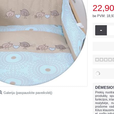
22,90
be PVM: 18,9
-
DĖMESIO
Prekių nuotra
Galerija (paspauskite paveikslėlį)
produktų spa
funkcijos, ir/
realybėje, n
prašome vado
Kilus klausi
el. paštu
info