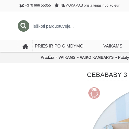
NEMOKAMAS pristatymas nuo 70 eur
+370 666 55355
PRIEŠ IR PO GIMDYMO
VAIKAMS
»
»
»
Pradžia
VAIKAMS
VAIKO KAMBARYS
Pataly
CEBABABY 3 da