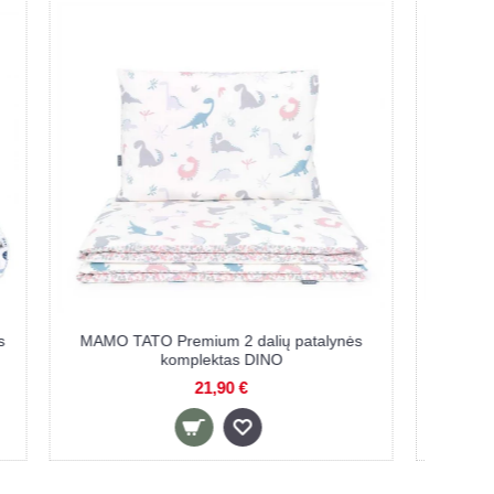
ynės
MAMO TATO 3 dalių patalynės komplektas
MAM
ŠIRDELĖS
33,50 €