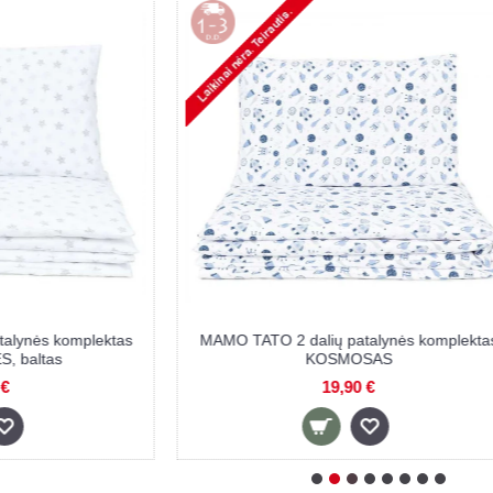
m 2 dalių patalynės
MAMO TATO Premium 2 dalių patal
tas MIESTAS
komplektas MIŠKAS
,90 €
21,90 €