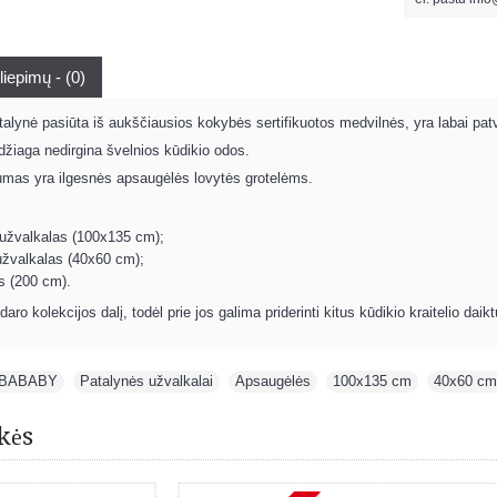
liepimų - (0)
lynė pasiūta iš aukščiausios kokybės sertifikuotos medvilnės, yra labai patvar
edžiaga nedirgina švelnios kūdikio odos.
umas yra ilgesnės apsaugėlės lovytės grotelėms.
 užvalkalas (100x135 cm);
užvalkalas (40x60 cm);
s (200 cm).
o kolekcijos dalį, todėl prie jos galima priderinti kitus kūdikio kraitelio daikt
BABABY
,
Patalynės užvalkalai
,
Apsaugėlės
,
100x135 cm
,
40x60 cm
kės