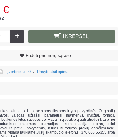
 €
3 €
+
Į KREPŠELĮ
Pridėti prie norų sąrašo
Įvertinimų - 0
Rašyti atsiliepimą
•
!
ukos skirtos tik iliustraciniams tikslams ir yra pavyzdinės. Originalių
lvos, vaizdas, užrašai, parametrai, matmenys, dydžiai, formos,
ar bet kurios kitos savybės dėl vizualinių ypatybių gali atrodyti kitaip nei
uotraukose matomos dekoracijos į komplektaciją neįeina,
todėl
vautis prekių savybėmis, kurios nurodytos prekių aprašymuose.
mams, visada laukiame Jūsų skambučio telefonu +370 666 55355 arba
@darirdar.lt
.