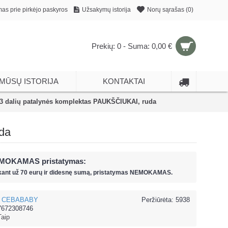
mas prie pirkėjo paskyros
Užsakymų istorija
Norų sąrašas (
0
)
Prekių: 0 - Suma: 0,00 €
MŪSŲ ISTORIJA
KONTAKTAI
dalių patalynės komplektas PAUKŠČIUKAI, ruda
da
MOKAMAS pristatymas:
kant už
70 eur
ų ir
didesnę sumą, pristatymas NEMOKAMAS.
CEBABABY
Peržiūrėta: 5938
7672308746
Taip