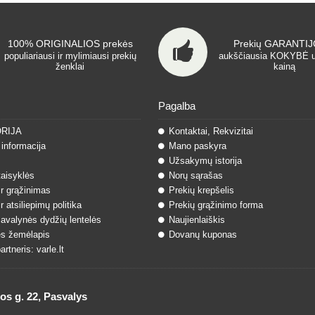
100% ORIGINALIOS prekės
Prekių GARANTIJO
populiariausi ir mylimiausi prekių
aukščiausia KOKYBĖ 
ženklai
kainą
Pagalba
ORIJA
Kontaktai, Rekvizitai
informacija
Mano paskyra
Užsakymų istorija
taisyklės
Norų sąrašas
ir grąžinimas
Prekių krepšelis
r atsiliepimų politika
Prekių grąžinimo forma
 avalynės dydžių lentelės
Naujienlaiškis
s žemėlapis
Dovanų kuponas
rtneris: varle.lt
 g. 22, Pasvalys