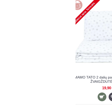
MAMO TATO Premium 2 dalių patalynės
MAMO TATO Premiu
komplektas DINO
komplek
21,90 €
21