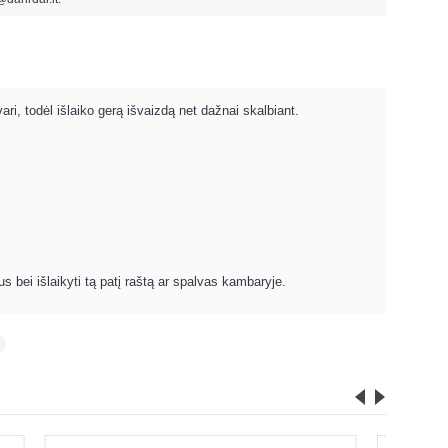
i, todėl išlaiko gerą išvaizdą net dažnai skalbiant.
us bei išlaikyti tą patį raštą ar spalvas kambaryje.