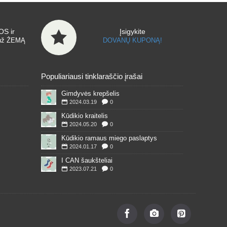
S ir
Įsigykite
už ŽEMĄ
DOVANŲ KUPONĄ!
Populiariausi tinklaraščio įrašai
Gimdyvės krepšelis
2024.03.19
0
Kūdikio kraitelis
2024.05.20
0
Kūdikio ramaus miego paslaptys
2024.01.17
0
I CAN šaukšteliai
2023.07.21
0