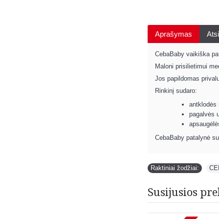
Aprašymas
Atsi
CebaBaby vaikiška pata
Maloni prisilietimui m
Jos papildomas prival
Rinkinį sudaro:
antklodės
pagalvės 
apsaugėlė
CebaBaby patalynė sudar
Raktiniai žodžiai:
CE
Susijusios pre