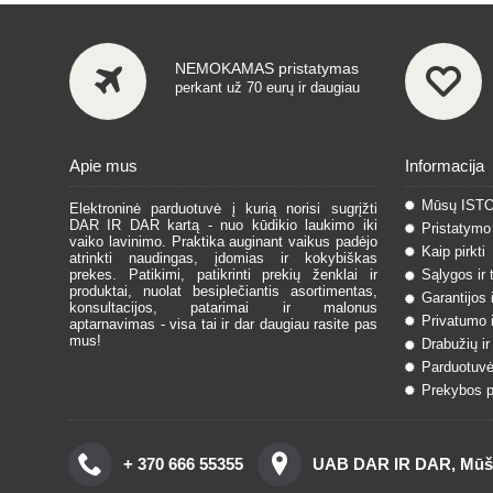
NEMOKAMAS pristatymas
perkant už 70 eurų ir daugiau
Apie mus
Informacija
Mūsų IST
Elektroninė parduotuvė į kurią norisi sugrįžti
DAR IR DAR kartą - nuo kūdikio laukimo iki
Pristatymo 
vaiko lavinimo. Praktika auginant vaikus padėjo
Kaip pirkti
atrinkti naudingas, įdomias ir kokybiškas
prekes. Patikimi, patikrinti prekių ženklai ir
Sąlygos ir 
produktai, nuolat besiplečiantis asortimentas,
Garantijos 
konsultacijos, patarimai ir malonus
Privatumo i
aptarnavimas - visa tai ir dar daugiau rasite pas
mus!
Drabužių ir
Parduotuvė
Prekybos pa
+ 370 666 55355
UAB DAR IR DAR, Mūšos