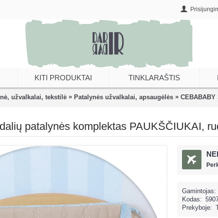
Prisijungi
KITI PRODUKTAI
TINKLARAŠTIS
»
»
nė, užvalkalai, tekstilė
Patalynės užvalkalai, apsaugėlės
CEBABABY 3 
lių patalynės komplektas PAUKŠČIUKAI, ru
NE
Per
Gamintojas:
Kodas:
590
Prekyboje: