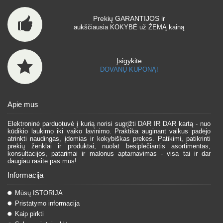
Prekių GARANTIJOS ir
aukščiausia KOKYBĖ už ŽEMĄ kainą
Įsigykite
DOVANŲ KUPONĄ!
Apie mus
Elektroninė parduotuvė į kurią norisi sugrįžti DAR IR DAR kartą - nuo
kūdikio laukimo iki vaiko lavinimo. Praktika auginant vaikus padėjo
atrinkti naudingas, įdomias ir kokybiškas prekes. Patikimi, patikrinti
prekių ženklai ir produktai, nuolat besiplečiantis asortimentas,
konsultacijos, patarimai ir malonus aptarnavimas - visa tai ir dar
daugiau rasite pas mus!
Informacija
Mūsų ISTORIJA
Pristatymo informacija
Kaip pirkti