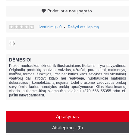
Pridėti prie norų sąrašo
Įvertinimų - 0
Rašyti atsiliepimą
•
DĖMESIO!
Prekių nuotraukos skirtos tik iliustraciniams tikslams ir yra pavyzdinės.
Originalių produktų spalvos, vaizdas, užrašai, parametrai, matmenys,
dydžiai, formos, funkcijos, ir/ar bet kurios kitos savybės dėl vizualinių
ypatybių gali atrodyti kitaip nei realybėje, n
uotraukose matomos
dekoracijos į komplektaciją neįeina,
todėl prašome vadovautis prekių
savybėmis, kurios nurodytos prekių aprašymuose. Kilus klausimams,
visada laukiame Jūsų skambučio telefonu +370 666 55355 arba el.
paštu
info@darirdar.lt
.
Aprašymas
Atsiliepimų - (0)