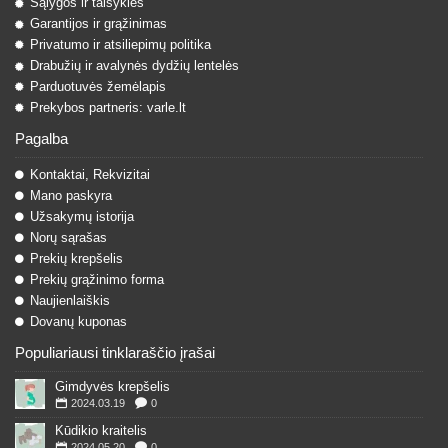
Sąlygos ir taisyklės
Garantijos ir grąžinimas
Privatumo ir atsiliepimų politika
Drabužių ir avalynės dydžių lentelės
Parduotuvės žemėlapis
Prekybos partneris: varle.lt
Pagalba
Kontaktai, Rekvizitai
Mano paskyra
Užsakymų istorija
Norų sąrašas
Prekių krepšelis
Prekių grąžinimo forma
Naujienlaiškis
Dovanų kuponas
Populiariausi tinklaraščio įrašai
Gimdyvės krepšelis
2024.03.19
0
Kūdikio kraitelis
2024.05.20
0