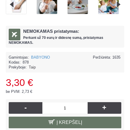
NEMOKAMAS pristatymas:
Perkant už
70 eur
ų ir
didesnę sumą, pristatymas
NEMOKAMAS.
Gamintojas:
BABYONO
Peržiūrėta: 1635
Kodas:
878
Prekyboje:
Taip
3,30 €
be PVM: 2,73 €
-
+
Į KREPŠELĮ