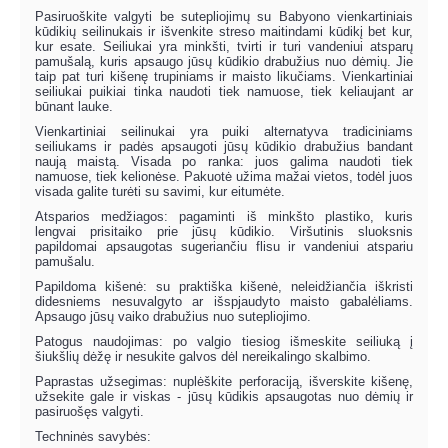
Pasiruoškite valgyti be sutepliojimų su Babyono vienkartiniais
kūdikių seilinukais ir išvenkite streso maitindami kūdikį bet kur,
kur esate. Seiliukai yra minkšti, tvirti ir turi vandeniui atsparų
pamušalą, kuris apsaugo jūsų kūdikio drabužius nuo dėmių. Jie
taip pat turi kišenę trupiniams ir maisto likučiams. Vienkartiniai
seiliukai puikiai tinka naudoti tiek namuose, tiek keliaujant ar
būnant lauke.
Vienkartiniai seilinukai yra puiki alternatyva tradiciniams
seiliukams ir padės apsaugoti jūsų kūdikio drabužius bandant
naują maistą. Visada po ranka: juos galima naudoti tiek
namuose, tiek kelionėse. Pakuotė užima mažai vietos, todėl juos
visada galite turėti su savimi, kur eitumėte.
Atsparios medžiagos: pagaminti iš minkšto plastiko, kuris
lengvai prisitaiko prie jūsų kūdikio. Viršutinis sluoksnis
papildomai apsaugotas sugeriančiu flisu ir vandeniui atspariu
pamušalu.
Papildoma kišenė: su praktiška kišenė, neleidžiančia iškristi
didesniems nesuvalgyto ar išspjaudyto maisto gabalėliams.
Apsaugo jūsų vaiko drabužius nuo sutepliojimo.
Patogus naudojimas: po valgio tiesiog išmeskite seiliuką į
šiukšlių dėžę ir nesukite galvos dėl nereikalingo skalbimo.
Paprastas užsegimas: nuplėškite perforaciją, išverskite kišenę,
užsekite gale ir viskas - jūsų kūdikis apsaugotas nuo dėmių ir
pasiruošęs valgyti.
Techninės savybės: