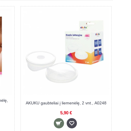
tiniai įklotai į liemenėlę
BABYONO vienkartiniai įklotai į li
SING, 24 vnt., juodi
NIGHT & DAY, 40 vnt.
3,50 €
4,60 €