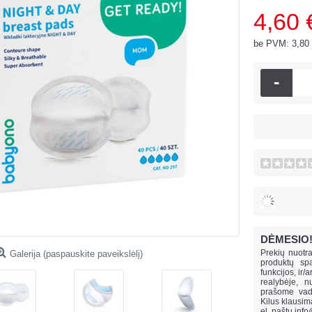
4,60 
be PVM: 3,80
-
DĖMESIO
Prekių nuotra
Galerija (paspauskite paveikslėlį)
produktų spa
funkcijos, ir/
realybėje, n
prašome vado
Kilus klausi
el. paštu
info