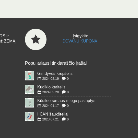
S ir
Įsigykite
už ŽEMĄ
DOVANŲ KUPONĄ!
Populiariausi tinklaraščio įrašai
Gimdyvės krepšelis
2024.03.19
0
Kūdikio kraitelis
2024.05.20
0
Kūdikio ramaus miego paslaptys
2024.01.17
0
I CAN šaukšteliai
2023.07.21
0