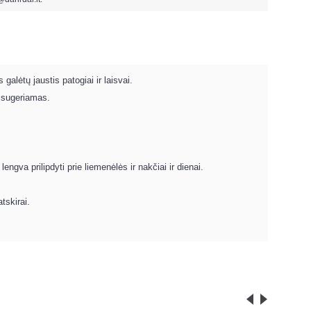
alėtų jaustis patogiai ir laisvai.
i sugeriamas.
lengva prilipdyti prie liemenėlės ir nakčiai ir dienai.
tskirai.