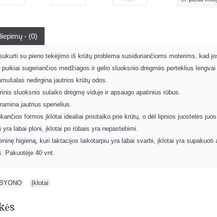
liepimų - (0)
 sukurti su pieno tekėjimo iš krūtų problema susiduriančioms moterims, kad jos g
 puikiai sugeriančios medžiagos ir gelio sluoksnio drėgmės perteklius lengva
mušalas nedirgina jautrios krūtų odos.
orinis sluoksnis sulaiko drėgmę viduje ir apsaugo apatinius rūbus.
r ramina jautrius spenelius.
ančios formos įklotai idealiai prisitaiko prie krūtų, o dėl lipnios juostelės juos 
 yra labai ploni, įklotai po rūbais yra nepastebimi.
ninę higieną, kuri laktacijos laikotarpiu yra labai svarbi, įklotai yra supakuoti a
. Pakuotėje 40 vnt.
BYONO
,
Įklotai
kės