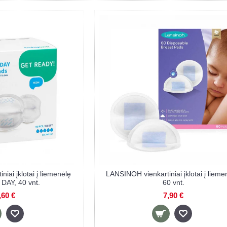
BABYONO vienkartiniai įklotai į liemenėlę
BABYONO vienkar
NATURAL NURSING, 24 vnt., balti
NATURAL NUR
3,50 €