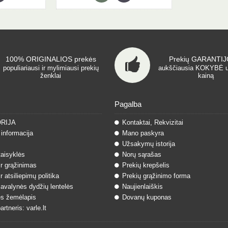
100% ORIGINALIOS prekės
Prekių GARANTIJO
populiariausi ir mylimiausi prekių
aukščiausia KOKYBĖ 
ženklai
kainą
Pagalba
ORIJA
Kontaktai, Rekvizitai
informacija
Mano paskyra
Užsakymų istorija
taisyklės
Norų sąrašas
ir grąžinimas
Prekių krepšelis
r atsiliepimų politika
Prekių grąžinimo forma
 avalynės dydžių lentelės
Naujienlaiškis
s žemėlapis
Dovanų kuponas
rtneris: varle.lt