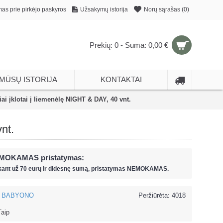
mas prie pirkėjo paskyros
Užsakymų istorija
Norų sąrašas (
0
)
Prekių: 0 - Suma: 0,00 €
MŪSŲ ISTORIJA
KONTAKTAI
i įklotai į liemenėlę NIGHT & DAY, 40 vnt.
nt.
MOKAMAS pristatymas:
kant už
70 eur
ų ir
didesnę sumą, pristatymas NEMOKAMAS.
BABYONO
Peržiūrėta: 4018
Taip