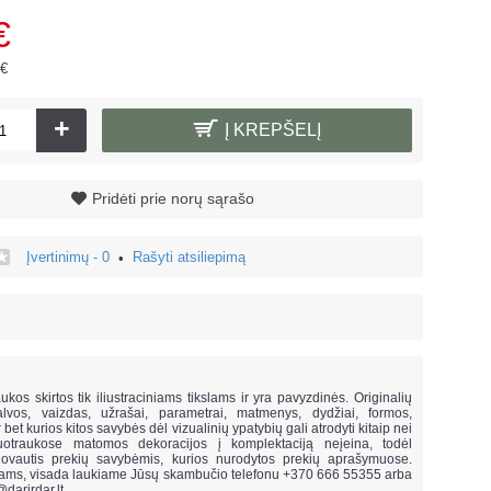
€
 €
+
Į KREPŠELĮ
Pridėti prie norų sąrašo
Įvertinimų - 0
Rašyti atsiliepimą
•
!
ukos skirtos tik iliustraciniams tikslams ir yra pavyzdinės. Originalių
lvos, vaizdas, užrašai, parametrai, matmenys, dydžiai, formos,
ar bet kurios kitos savybės dėl vizualinių ypatybių gali atrodyti kitaip nei
uotraukose matomos dekoracijos į komplektaciją neįeina,
todėl
vautis prekių savybėmis, kurios nurodytos prekių aprašymuose.
mams, visada laukiame Jūsų skambučio telefonu +370 666 55355 arba
@darirdar.lt
.