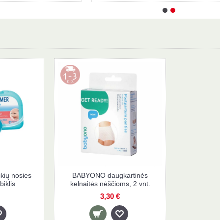
ių nosies
BABYONO daugkartinės
biklis
kelnaitės nėščioms, 2 vnt.
3,30 €