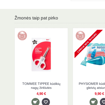
Žmonės taip pat pirko
TOMMEE TIPPEE kūdikių
PHYSIOMER kūdik
nagų žirklutės
gleivių atsiur
4,90 €
9,90 €