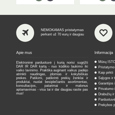
NEMOKAMAS pristatymas
perkant už 70 eurų ir daugiau
Apie mus
Informacija
Mūsų IST
Elektroninė parduotuvė į kurią norisi sugrįžti
DAR IR DAR kartą - nuo kūdikio laukimo iki
Pristatymo 
vaiko lavinimo. Praktika auginant vaikus padėjo
Kaip pirkti
atrinkti naudingas, įdomias ir kokybiškas
prekes. Patikimi, patikrinti prekių ženklai ir
Sąlygos ir 
produktai, nuolat besiplečiantis asortimentas,
Garantijos 
konsultacijos, patarimai ir malonus
Privatumo i
aptarnavimas - visa tai ir dar daugiau rasite pas
mus!
Drabužių ir
Parduotuvė
Prekybos pa