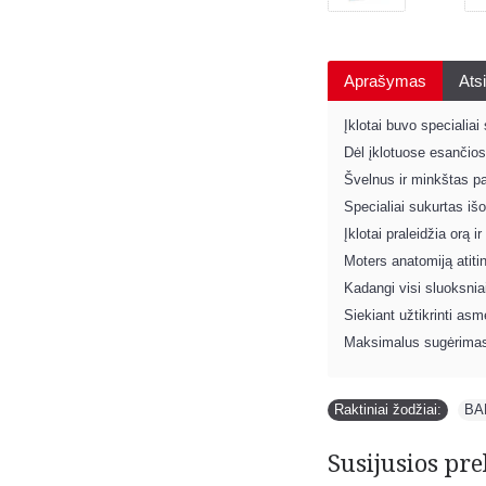
Aprašymas
Atsi
Įklotai buvo specialiai
Dėl įklotuose esančios
Švelnus ir minkštas pa
Specialiai sukurtas iš
Įklotai praleidžia orą i
Moters anatomiją atitink
Kadangi visi sluoksniai
Siekiant užtikrinti asme
Maksimalus sugėrimas
Raktiniai žodžiai:
BA
Susijusios pre