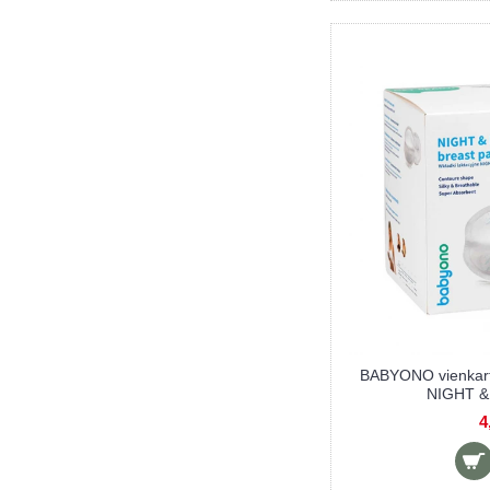
LANSINOH vienkartiniai įklotai į liemenėlę,
24 vnt.
5,50 €