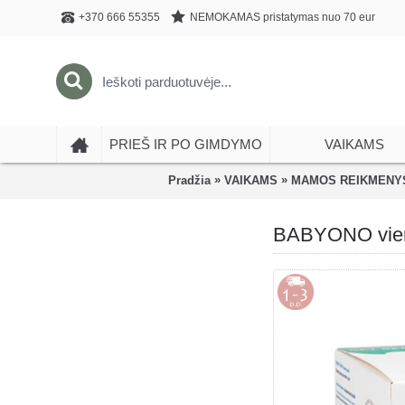
NEMOKAMAS pristatymas nuo 70 eur
+370 666 55355
PRIEŠ IR PO GIMDYMO
VAIKAMS
»
»
Pradžia
VAIKAMS
MAMOS REIKMENY
BABYONO vienka