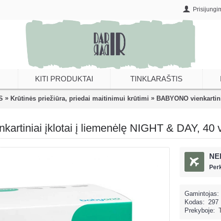
Prisijungi
KITI PRODUKTAI
TINKLARAŠTIS
»
»
S
Krūtinės priežiūra, priedai maitinimui krūtimi
BABYONO vienkartinia
rtiniai įklotai į liemenėlę NIGHT & DAY, 40 v
NE
Per
Gamintojas:
Kodas:
297
Prekyboje: