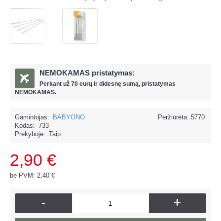
NEMOKAMAS pristatymas:
Perkant už
70 eur
ų ir
didesnę sumą, pristatymas
NEMOKAMAS.
Gamintojas:
BABYONO
Peržiūrėta: 5770
Kodas:
733
Prekyboje:
Taip
2,90 €
be PVM: 2,40 €
-
+