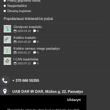
Prekių grąžinimo forma
Naujienlaiškis
Dovanų kuponas
Populiariausi tinklaraščio įrašai
Gimdyvės krepšelis
2024.03.19
0
Kūdikio kraitelis
2024.05.20
0
Kūdikio ramaus miego paslaptys
2024.01.17
0
I CAN šaukšteliai
2023.07.21
0
+ 370 666 55355
UAB DAR IR DAR, Mūšos g. 22, Pasvalys
Uždaryti