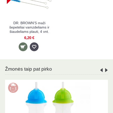
DR. BROWN'S maži
šepetėliai vamzdeliams ir
šiaudeliams plauti, 4 vnt.
6,20 €
Žmonės taip pat pirko