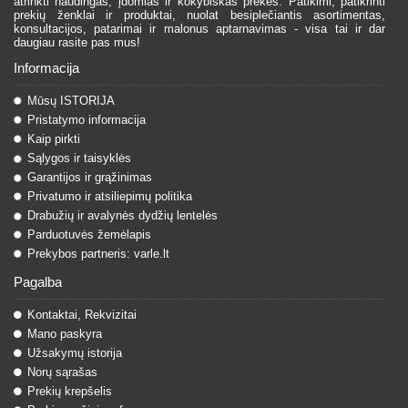
atrinkti naudingas, įdomias ir kokybiškas prekes. Patikimi, patikrinti
prekių ženklai ir produktai, nuolat besiplečiantis asortimentas,
konsultacijos, patarimai ir malonus aptarnavimas - visa tai ir dar
daugiau rasite pas mus!
Informacija
Mūsų ISTORIJA
Pristatymo informacija
Kaip pirkti
Sąlygos ir taisyklės
Garantijos ir grąžinimas
Privatumo ir atsiliepimų politika
Drabužių ir avalynės dydžių lentelės
Parduotuvės žemėlapis
Prekybos partneris: varle.lt
Pagalba
Kontaktai, Rekvizitai
Mano paskyra
Užsakymų istorija
Norų sąrašas
Prekių krepšelis