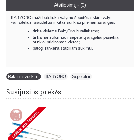
Atsiliepimų - (0)
BABYONO maži buteliukų valymo šepetėliai skirti valyti
vamzdelius, šiaudelius ir kitas sunkiau prieinamas angas.
tinka visiems BabyOno buteliukams;
tinkamai suformuoti šepetėlių antgaliai pasiekia
sunkiai prieinamas vietas;
patogi rankena stabiliam sukimui.
Raktiniai žodžiai:
BABYONO
,
Šepetėliai
Susijusios prekės