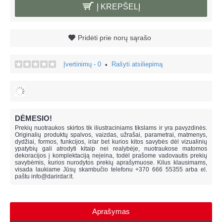
Į KREPŠELĮ
Pridėti prie norų sąrašo
Įvertinimų - 0
Rašyti atsiliepimą
•
DĖMESIO!
Prekių nuotraukos skirtos tik iliustraciniams tikslams ir yra pavyzdinės.
Originalių produktų spalvos, vaizdas, užrašai, parametrai, matmenys,
dydžiai, formos, funkcijos, ir/ar bet kurios kitos savybės dėl vizualinių
ypatybių gali atrodyti kitaip nei realybėje, n
uotraukose matomos
dekoracijos į komplektaciją neįeina,
todėl prašome vadovautis prekių
savybėmis, kurios nurodytos prekių aprašymuose. Kilus klausimams,
visada laukiame Jūsų skambučio telefonu +370 666 55355 arba el.
paštu
info@darirdar.lt
.
Aprašymas