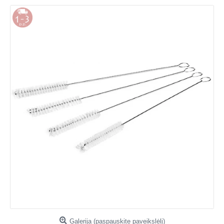
Galerija (paspauskite paveikslėlį)