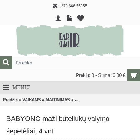
+370 666 55355
Prekių: 0 - Suma: 0,00 €
MENIU
»
»
»
Pradžia
VAIKAMS
MAITINIMAS
Buteliukai, žindukai ir kiti priedai
BABYONO maži buteliukų valymo
šepetėliai, 4 vnt.