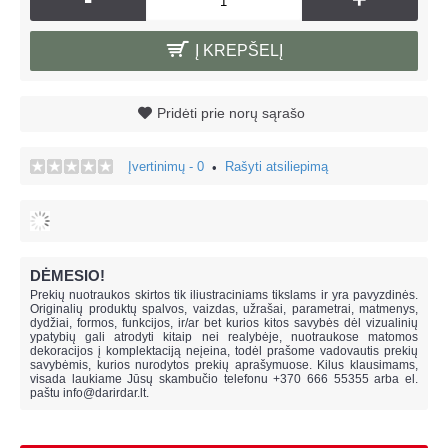
Į KREPŠELĮ
Pridėti prie norų sąrašo
Įvertinimų - 0
Rašyti atsiliepimą
•
DĖMESIO!
Prekių nuotraukos skirtos tik iliustraciniams tikslams ir yra pavyzdinės.
Originalių produktų spalvos, vaizdas, užrašai, parametrai, matmenys,
dydžiai, formos, funkcijos, ir/ar bet kurios kitos savybės dėl vizualinių
ypatybių gali atrodyti kitaip nei realybėje, n
uotraukose matomos
dekoracijos į komplektaciją neįeina,
todėl prašome vadovautis prekių
savybėmis, kurios nurodytos prekių aprašymuose. Kilus klausimams,
visada laukiame Jūsų skambučio telefonu +370 666 55355 arba el.
paštu
info@darirdar.lt
.