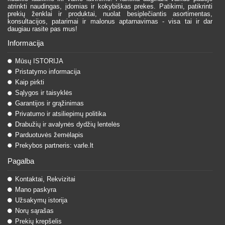
atrinkti naudingas, įdomias ir kokybiškas prekes. Patikimi, patikrinti
prekių ženklai ir produktai, nuolat besiplečiantis asortimentas,
konsultacijos, patarimai ir malonus aptarnavimas - visa tai ir dar
daugiau rasite pas mus!
Informacija
Mūsų ISTORIJA
Pristatymo informacija
Kaip pirkti
Sąlygos ir taisyklės
Garantijos ir grąžinimas
Privatumo ir atsiliepimų politika
Drabužių ir avalynės dydžių lentelės
Parduotuvės žemėlapis
Prekybos partneris: varle.lt
Pagalba
Kontaktai, Rekvizitai
Mano paskyra
Užsakymų istorija
Norų sąrašas
Prekių krepšelis