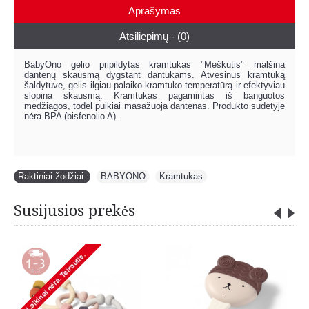
Aprašymas
Atsiliepimų - (0)
BabyOno gelio pripildytas kramtukas "Meškutis" malšina
dantenų skausmą dygstant dantukams. Atvėsinus kramtuką
šaldytuve, gelis ilgiau palaiko kramtuko temperatūrą ir efektyviau
slopina skausmą. Kramtukas pagamintas iš banguotos
medžiagos, todėl puikiai masažuoja dantenas. Produkto sudėtyje
nėra BPA (bisfenolio A).
Raktiniai žodžiai:
BABYONO
,
Kramtukas
Susijusios prekės