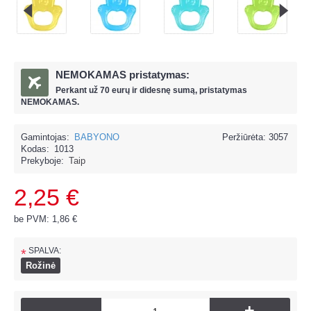
NEMOKAMAS pristatymas:
Perkant už
70 eur
ų ir
didesnę sumą, pristatymas
NEMOKAMAS.
Gamintojas:
BABYONO
Peržiūrėta: 3057
Kodas:
1013
Prekyboje:
Taip
2,25 €
be PVM: 1,86 €
SPALVA:
*
Rožinė
-
+