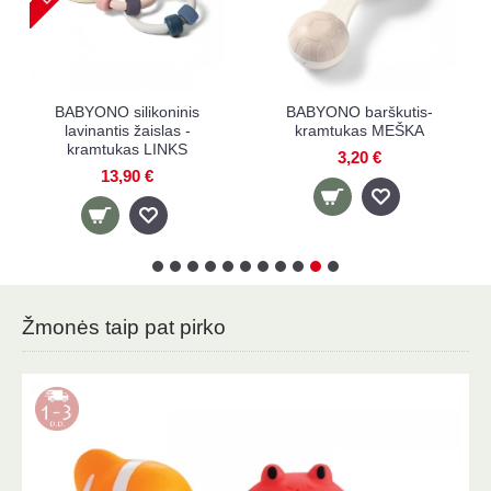
BABYONO barškutis-
BABYONO lavinamasis
kramtukas MEŠKA
kramtukas su barškučiu
BRAŠKĖ
3,20 €
6,90 €
Žmonės taip pat pirko