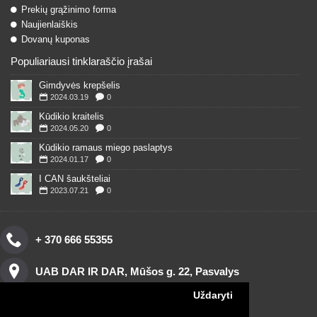
Prekių grąžinimo forma
Naujienlaiškis
Dovanų kuponas
Populiariausi tinklaraščio įrašai
Gimdyvės krepšelis
2024.03.19
0
Kūdikio kraitelis
2024.05.20
0
Kūdikio ramaus miego paslaptys
2024.01.17
0
I CAN šaukšteliai
2023.07.21
0
+ 370 666 55355
UAB DAR IR DAR, Mūšos g. 22, Pasvalys
Uždaryti