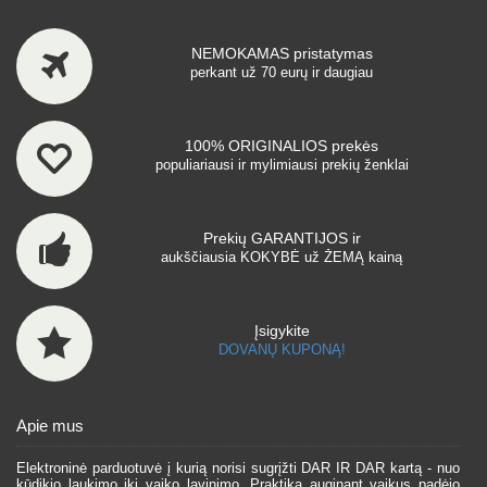
NEMOKAMAS pristatymas
perkant už 70 eurų ir daugiau
100% ORIGINALIOS prekės
populiariausi ir mylimiausi prekių ženklai
Prekių GARANTIJOS ir
aukščiausia KOKYBĖ už ŽEMĄ kainą
Įsigykite
DOVANŲ KUPONĄ!
Apie mus
Elektroninė parduotuvė į kurią norisi sugrįžti DAR IR DAR kartą - nuo
kūdikio laukimo iki vaiko lavinimo. Praktika auginant vaikus padėjo