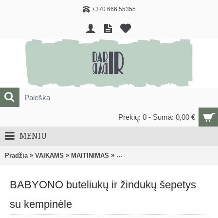
+370 666 55355
Prekių: 0 - Suma: 0,00 €
MENIU
»
»
»
Pradžia
VAIKAMS
MAITINIMAS
Buteliukai, žindukai ir kiti priedai
BABYONO buteliukų ir žindukų šepetys
su kempinėle