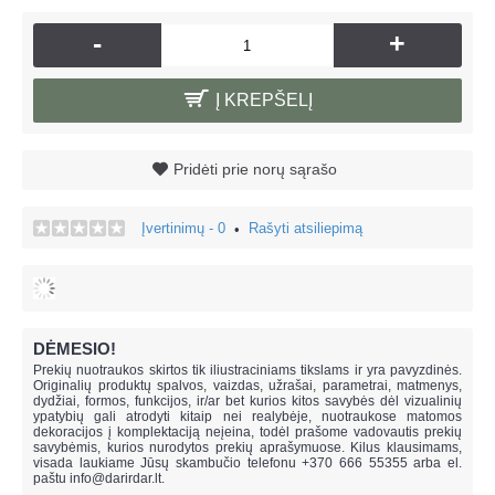
-
+
Į KREPŠELĮ
Pridėti prie norų sąrašo
Įvertinimų - 0
Rašyti atsiliepimą
•
DĖMESIO!
Prekių nuotraukos skirtos tik iliustraciniams tikslams ir yra pavyzdinės.
Originalių produktų spalvos, vaizdas, užrašai, parametrai, matmenys,
dydžiai, formos, funkcijos, ir/ar bet kurios kitos savybės dėl vizualinių
ypatybių gali atrodyti kitaip nei realybėje, n
uotraukose matomos
dekoracijos į komplektaciją neįeina,
todėl prašome vadovautis prekių
savybėmis, kurios nurodytos prekių aprašymuose. Kilus klausimams,
visada laukiame Jūsų skambučio telefonu +370 666 55355 arba el.
paštu
info@darirdar.lt
.