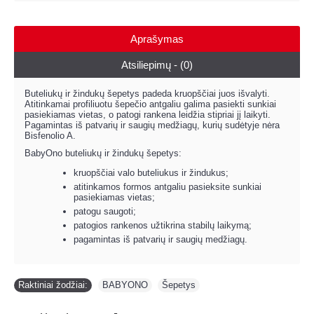
Aprašymas
Atsiliepimų - (0)
Buteliukų ir žindukų šepetys padeda kruopščiai juos išvalyti.
Atitinkamai profiliuotu šepečio antgaliu galima pasiekti sunkiai
pasiekiamas vietas, o patogi rankena leidžia stipriai jį laikyti.
Pagamintas iš patvarių ir saugių medžiagų, kurių sudėtyje nėra
Bisfenolio A.
BabyOno buteliukų ir žindukų šepetys:
kruopščiai valo buteliukus ir žindukus;
atitinkamos formos antgaliu pasieksite sunkiai
pasiekiamas vietas;
patogu saugoti;
patogios rankenos užtikrina stabilų laikymą;
pagamintas iš patvarių ir saugių medžiagų.
Raktiniai žodžiai:
BABYONO
,
Šepetys