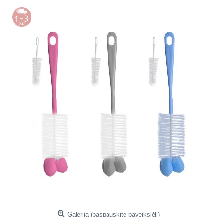
Galerija (paspauskite paveikslėlį)