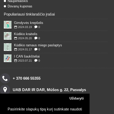
Naujienlaiškis
Dovanų kuponas
Populiariausi tinklaraščio įrašai
Gimdyvės krepšelis
2024.03.19
0
Kūdikio kraitelis
2024.05.20
0
Kūdikio ramaus miego paslaptys
2024.01.17
0
I CAN šaukšteliai
2023.07.21
0
+ 370 666 55355
UAB DAR IR DAR, Mūšos g. 22, Pasvalys
Uždaryti
Pasirinkite slapukų tipą kurį sutinkate naudoti