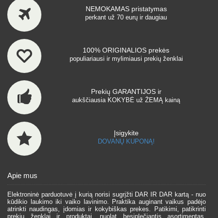
NEMOKAMAS pristatymas
perkant už 70 eurų ir daugiau
100% ORIGINALIOS prekės
populiariausi ir mylimiausi prekių ženklai
Prekių GARANTIJOS ir
aukščiausia KOKYBĖ už ŽEMĄ kainą
Įsigykite
DOVANŲ KUPONĄ!
Apie mus
Elektroninė parduotuvė į kurią norisi sugrįžti DAR IR DAR kartą - nuo
kūdikio laukimo iki vaiko lavinimo. Praktika auginant vaikus padėjo
atrinkti naudingas, įdomias ir kokybiškas prekes. Patikimi, patikrinti
prekių ženklai ir produktai, nuolat besiplečiantis asortimentas,