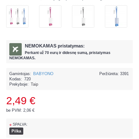
NEMOKAMAS pristatymas:
Perkant už
70 eur
ų ir
didesnę sumą, pristatymas
NEMOKAMAS.
Gamintojas:
BABYONO
Peržiūrėta: 3391
Kodas:
720
Prekyboje:
Taip
2,49 €
be PVM: 2,06 €
SPALVA:
*
Pilka