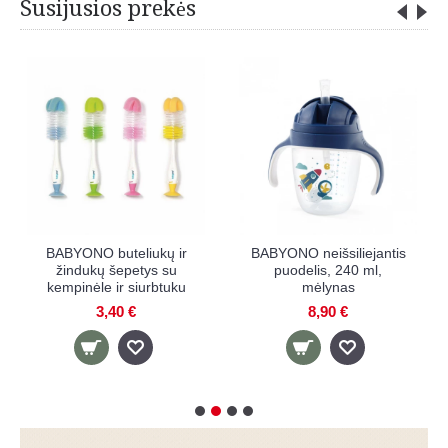
Susijusios prekės
BABYONO buteliukų ir
BABYONO neišsiliejantis
žindukų šepetys su
puodelis, 240 ml,
kempinėle ir siurbtuku
mėlynas
3,40 €
8,90 €