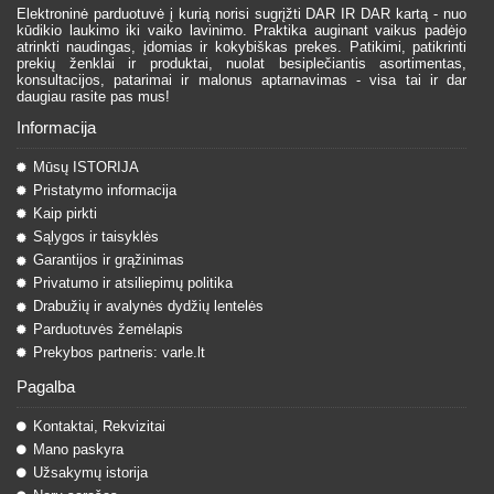
Elektroninė parduotuvė į kurią norisi sugrįžti DAR IR DAR kartą - nuo
kūdikio laukimo iki vaiko lavinimo. Praktika auginant vaikus padėjo
atrinkti naudingas, įdomias ir kokybiškas prekes. Patikimi, patikrinti
prekių ženklai ir produktai, nuolat besiplečiantis asortimentas,
konsultacijos, patarimai ir malonus aptarnavimas - visa tai ir dar
daugiau rasite pas mus!
Informacija
Mūsų ISTORIJA
Pristatymo informacija
Kaip pirkti
Sąlygos ir taisyklės
Garantijos ir grąžinimas
Privatumo ir atsiliepimų politika
Drabužių ir avalynės dydžių lentelės
Parduotuvės žemėlapis
Prekybos partneris: varle.lt
Pagalba
Kontaktai, Rekvizitai
Mano paskyra
Užsakymų istorija