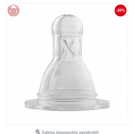
-20%
Galerija (paspauskite paveikslėlį)