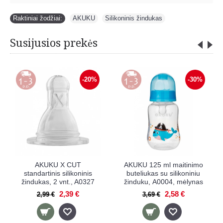
Raktiniai žodžiai:
AKUKU
,
Silikoninis žindukas
Susijusios prekės
-20%
-30%
AKUKU X CUT
AKUKU 125 ml maitinimo
standartinis silikoninis
buteliukas su silikoniniu
žindukas, 2 vnt., A0327
žinduku, А0004, mėlynas
2,39 €
2,58 €
2,99 €
3,69 €