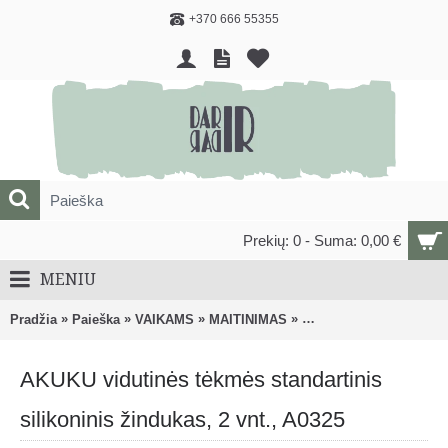
+370 666 55355
Prekių: 0 - Suma: 0,00 €
MENIU
»
»
»
»
Pradžia
Paieška
VAIKAMS
MAITINIMAS
Buteliukai, žindukai ir k
AKUKU vidutinės tėkmės standartinis
silikoninis žindukas, 2 vnt., A0325