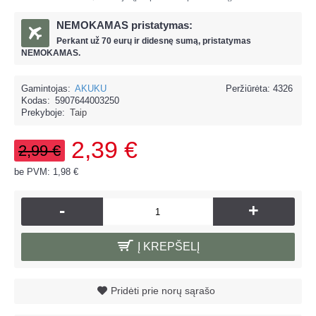
NEMOKAMAS pristatymas:
Perkant už
70 eur
ų ir
didesnę sumą, pristatymas
NEMOKAMAS.
Gamintojas:
AKUKU
Peržiūrėta: 4326
Kodas:
5907644003250
Prekyboje:
Taip
2,39 €
2,99 €
be PVM: 1,98 €
-
+
Į KREPŠELĮ
Pridėti prie norų sąrašo