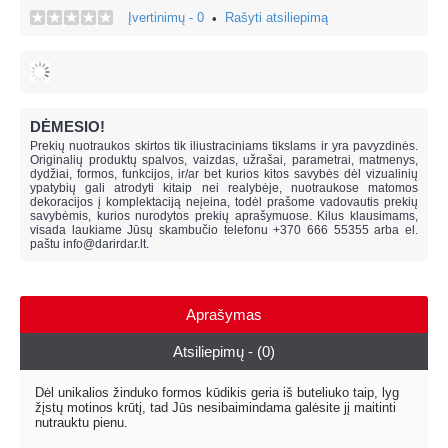
Įvertinimų - 0
Rašyti atsiliepimą
•
DĖMESIO!
Prekių nuotraukos skirtos tik iliustraciniams tikslams ir yra pavyzdinės.
Originalių produktų spalvos, vaizdas, užrašai, parametrai, matmenys,
dydžiai, formos, funkcijos, ir/ar bet kurios kitos savybės dėl vizualinių
ypatybių gali atrodyti kitaip nei realybėje, n
uotraukose matomos
dekoracijos į komplektaciją neįeina,
todėl prašome vadovautis prekių
savybėmis, kurios nurodytos prekių aprašymuose. Kilus klausimams,
visada laukiame Jūsų skambučio telefonu +370 666 55355 arba el.
paštu
info@darirdar.lt
.
Aprašymas
Atsiliepimų - (0)
Dėl unikalios žinduko formos kūdikis geria iš buteliuko taip, lyg
žįstų motinos krūtį, tad Jūs nesibaimindama galėsite jį maitinti
nutrauktu pienu.