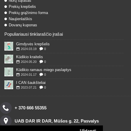
Norų sąrašas
Prekių krepšelis
Prekių grąžinimo forma
Naujienlaiškis
Dovanų kuponas
Populiariausi tinklaraščio įrašai
Gimdyvės krepšelis
2024.03.19
0
Kūdikio kraitelis
2024.05.20
0
Kūdikio ramaus miego paslaptys
2024.01.17
0
I CAN šaukšteliai
2023.07.21
0
+ 370 666 55355
UAB DAR IR DAR, Mūšos g. 22, Pasvalys
Uždaryti