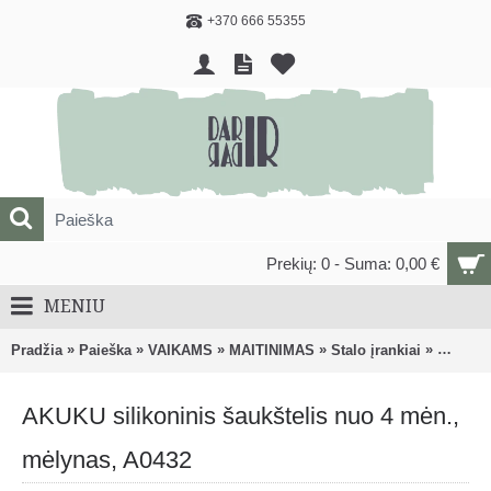
+370 666 55355
Prekių: 0 - Suma: 0,00 €
MENIU
»
»
»
»
»
Pradžia
Paieška
VAIKAMS
MAITINIMAS
Stalo įrankiai
AKUKU s
AKUKU silikoninis šaukštelis nuo 4 mėn.,
mėlynas, A0432