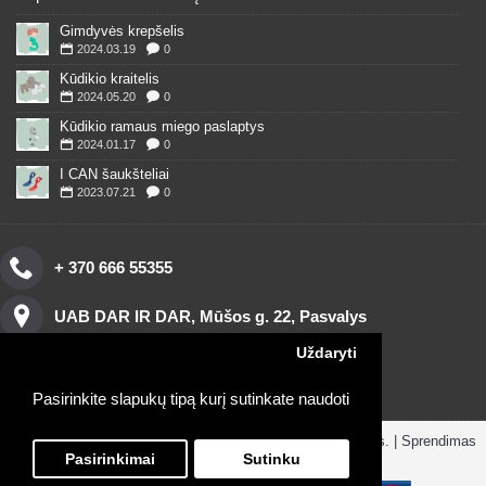
Gimdyvės krepšelis
2024.03.19
0
Kūdikio kraitelis
2024.05.20
0
Kūdikio ramaus miego paslaptys
2024.01.17
0
I CAN šaukšteliai
2023.07.21
0
+ 370 666 55355
UAB DAR IR DAR, Mūšos g. 22, Pasvalys
Uždaryti
Pasirinkite slapukų tipą kurį sutinkate naudoti
Copyright © 2016, www.darirdar.lt visos teisės saugomos. | Sprendimas
ParduotuvesNuoma.lt
Pasirinkimai
Sutinku