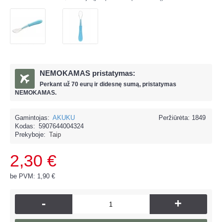
NEMOKAMAS pristatymas:
Perkant už
70 eur
ų ir
didesnę sumą, pristatymas
NEMOKAMAS.
Gamintojas:
AKUKU
Peržiūrėta: 1849
Kodas:
5907644004324
Prekyboje:
Taip
2,30 €
be PVM: 1,90 €
-
+