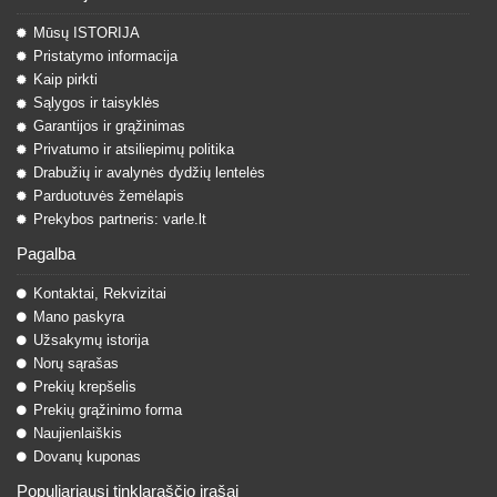
Mūsų ISTORIJA
Pristatymo informacija
Kaip pirkti
Sąlygos ir taisyklės
Garantijos ir grąžinimas
Privatumo ir atsiliepimų politika
Drabužių ir avalynės dydžių lentelės
Parduotuvės žemėlapis
Prekybos partneris: varle.lt
Pagalba
Kontaktai, Rekvizitai
Mano paskyra
Užsakymų istorija
Norų sąrašas
Prekių krepšelis
Prekių grąžinimo forma
Naujienlaiškis
Dovanų kuponas
Populiariausi tinklaraščio įrašai