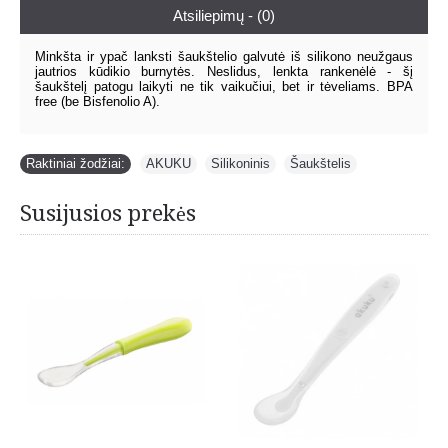
Atsiliepimų - (0)
Minkšta ir ypač lanksti šaukštelio galvutė iš silikono neužgaus
jautrios kūdikio burnytės. Neslidus, lenkta rankenėlė - šį
šaukštelį patogu laikyti ne tik vaikučiui, bet ir tėveliams. BPA
free (be Bisfenolio A).
Raktiniai žodžiai:
AKUKU
,
Silikoninis
,
Šaukštelis
Susijusios prekės