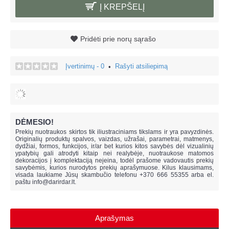
Į KREPŠELĮ
Pridėti prie norų sąrašo
Įvertinimų - 0
Rašyti atsiliepimą
•
DĖMESIO!
Prekių nuotraukos skirtos tik iliustraciniams tikslams ir yra pavyzdinės.
Originalių produktų spalvos, vaizdas, užrašai, parametrai, matmenys,
dydžiai, formos, funkcijos, ir/ar bet kurios kitos savybės dėl vizualinių
ypatybių gali atrodyti kitaip nei realybėje, n
uotraukose matomos
dekoracijos į komplektaciją neįeina,
todėl prašome vadovautis prekių
savybėmis, kurios nurodytos prekių aprašymuose. Kilus klausimams,
visada laukiame Jūsų skambučio telefonu +370 666 55355 arba el.
paštu
info@darirdar.lt
.
Aprašymas