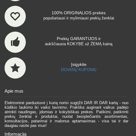
100% ORIGINALIOS prekės
populiariausi ir mylimiausi prekių ženklai
Prekių GARANTIJOS ir
aukščiausia KOKYBĖ už ŽEMĄ kainą
Įsigykite
DOVANŲ KUPONĄ!
Apie mus
Elektroninė parduotuvė į kurią norisi sugrįžti DAR IR DAR kartą - nuo
kūdikio laukimo iki vaiko lavinimo. Praktika auginant vaikus padėjo
atrinkti naudingas, įdomias ir kokybiškas prekes. Patikimi, patikrinti
prekių ženklai ir produktai, nuolat besiplečiantis asortimentas,
konsultacijos, patarimai ir malonus aptarnavimas - visa tai ir dar
daugiau rasite pas mus!
Informacija