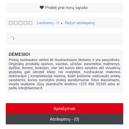
Pridėti prie norų sąrašo
Įvertinimų - 0
Rašyti atsiliepimą
•
DĖMESIO!
Prekių nuotraukos skirtos tik iliustraciniams tikslams ir yra pavyzdinės.
Originalių produktų spalvos, vaizdas, užrašai, parametrai, matmenys,
dydžiai, formos, funkcijos, ir/ar bet kurios kitos savybės dėl vizualinių
ypatybių gali atrodyti kitaip nei realybėje, n
uotraukose matomos
dekoracijos į komplektaciją neįeina,
todėl prašome vadovautis prekių
savybėmis, kurios nurodytos prekių aprašymuose. Kilus klausimams,
visada laukiame Jūsų skambučio telefonu +370 666 55355 arba el.
paštu
info@darirdar.lt
.
Aprašymas
Atsiliepimų - (0)