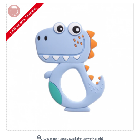
Galerija (paspauskite paveikslėlį)