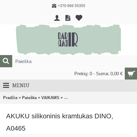
+370 666 55355
Prekių: 0 - Suma: 0,00 €
MENIU
»
»
»
Pradžia
Paieška
VAIKAMS
ČIULPTUKAI, KRAMTUKAI, BARŠKUČI
AKUKU silikoninis kramtukas DINO,
A0465