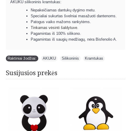
AKUKU silikoninis kramtukas:
Nepakeičiamas dantukų dygimo metu.
Specialiai sukurtas švelniai masažuoti dantenoms.
Patogus vaiko mažoms rankytėms.
Tinkamas vėsinti šaldytuve.
Pagamintas iš 100% silikono.
Pagamintas iš saugių medžiagų, nėra Bisfenolio A.
Raktiniai žodžiai:
AKUKU
,
Silikoninis
,
Kramtukas
Susijusios prekės