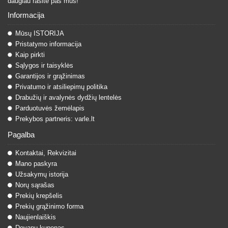
daugiau rasite pas mus!
Informacija
Mūsų ISTORIJA
Pristatymo informacija
Kaip pirkti
Sąlygos ir taisyklės
Garantijos ir grąžinimas
Privatumo ir atsiliepimų politika
Drabužių ir avalynės dydžių lentelės
Parduotuvės žemėlapis
Prekybos partneris: varle.lt
Pagalba
Kontaktai, Rekvizitai
Mano paskyra
Užsakymų istorija
Norų sąrašas
Prekių krepšelis
Prekių grąžinimo forma
Naujienlaiškis
Dovanų kuponas