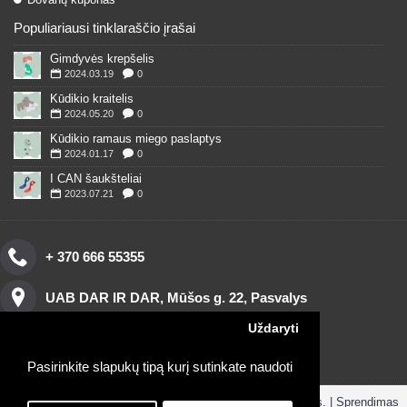
Populiariausi tinklaraščio įrašai
Gimdyvės krepšelis
2024.03.19
0
Kūdikio kraitelis
2024.05.20
0
Kūdikio ramaus miego paslaptys
2024.01.17
0
I CAN šaukšteliai
2023.07.21
0
+ 370 666 55355
UAB DAR IR DAR, Mūšos g. 22, Pasvalys
Uždaryti
Pasirinkite slapukų tipą kurį sutinkate naudoti
Copyright © 2016, www.darirdar.lt visos teisės saugomos. | Sprendimas