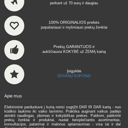
perkant už 70 eurų ir daugiau
100% ORIGINALIOS prekės
populiariausi ir mylimiausi prekių ženklai
Prekių GARANTIJOS ir
aukščiausia KOKYBĖ už ŽEMĄ kainą
Įsigykite
DOVANŲ KUPONĄ!
Apie mus
Elektroninė parduotuvė į kurią norisi sugrįžti DAR IR DAR kartą - nuo
kūdikio laukimo iki vaiko lavinimo. Praktika auginant vaikus padėjo
atrinkti naudingas, įdomias ir kokybiškas prekes. Patikimi, patikrinti
prekių ženklai ir produktai, nuolat besiplečiantis asortimentas,
konsultacijos, patarimai ir malonus aptarnavimas - visa tai ir dar