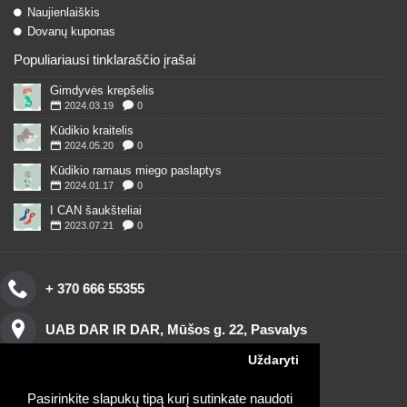
Naujienlaiškis
Dovanų kuponas
Populiariausi tinklaraščio įrašai
Gimdyvės krepšelis
2024.03.19
0
Kūdikio kraitelis
2024.05.20
0
Kūdikio ramaus miego paslaptys
2024.01.17
0
I CAN šaukšteliai
2023.07.21
0
+ 370 666 55355
UAB DAR IR DAR, Mūšos g. 22, Pasvalys
Uždaryti
Pasirinkite slapukų tipą kurį sutinkate naudoti