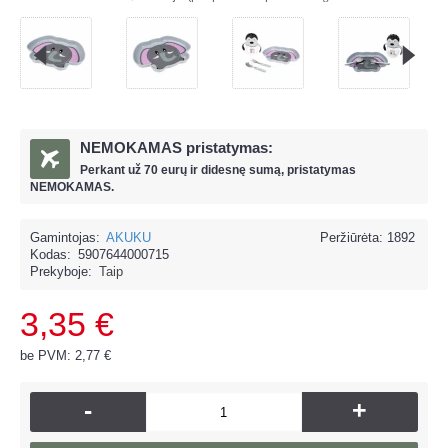
NEMOKAMAS pristatymas:
Perkant už
70 eur
ų ir
didesnę sumą, pristatymas
NEMOKAMAS.
Gamintojas:
AKUKU
Peržiūrėta: 1892
Kodas:
5907644000715
Prekyboje:
Taip
3,35 €
be PVM: 2,77 €
-
+