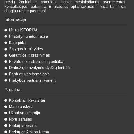
prekių ženklai ir produktai, nuolat besiplečiantis asortimentas,
konsultacijos, patarimai ir malonus aptarnavimas - visa tai ir dar
daugiau rasite pas mus!
Informacija
Mūsų ISTORIJA
Pristatymo informacija
Kaip pirkti
Sąlygos ir taisyklės
Garantijos ir grąžinimas
Privatumo ir atsiliepimų politika
Drabužių ir avalynės dydžių lentelės
Parduotuvės žemėlapis
Prekybos partneris: varle.lt
Pagalba
Kontaktai, Rekvizitai
Mano paskyra
Užsakymų istorija
Norų sąrašas
Prekių krepšelis
Prekių grąžinimo forma