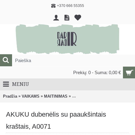
+370 666 55355
Prekių: 0 - Suma: 0,00 €
MENIU
»
»
»
Pradžia
VAIKAMS
MAITINIMAS
Vaikiški dubenėliai, lėkštės ir pri
AKUKU dubenėlis su paaukšintais
kraštais, A0071