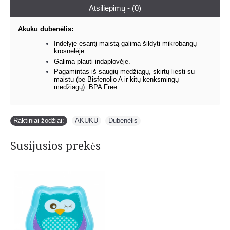
Atsiliepimų - (0)
Akuku dubenėlis:
Indelyje esantį maistą galima šildyti mikrobangų
krosnelėje.
Galima plauti indaplovėje.
Pagamintas iš saugių medžiagų, skirtų liesti su
maistu (be Bisfenolio A ir kitų kenksmingų
medžiagų). BPA Free.
Raktiniai žodžiai:
AKUKU
,
Dubenėlis
Susijusios prekės