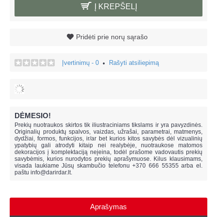
Į KREPŠELĮ
Pridėti prie norų sąrašo
Įvertinimų - 0
Rašyti atsiliepimą
•
DĖMESIO!
Prekių nuotraukos skirtos tik iliustraciniams tikslams ir yra pavyzdinės.
Originalių produktų spalvos, vaizdas, užrašai, parametrai, matmenys,
dydžiai, formos, funkcijos, ir/ar bet kurios kitos savybės dėl vizualinių
ypatybių gali atrodyti kitaip nei realybėje, n
uotraukose matomos
dekoracijos į komplektaciją neįeina,
todėl prašome vadovautis prekių
savybėmis, kurios nurodytos prekių aprašymuose. Kilus klausimams,
visada laukiame Jūsų skambučio telefonu +370 666 55355 arba el.
paštu
info@darirdar.lt
.
Aprašymas