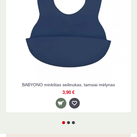
as seilinukas, tamsiai mėlynas
TOMMEE TIPPEE 190
puodeli
3,90 €