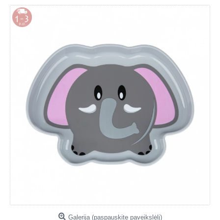
Galerija (paspauskite paveikslėlį)