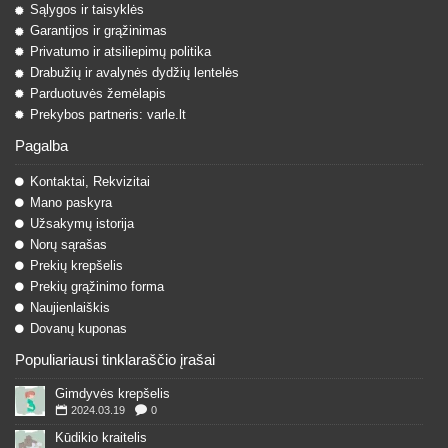
Sąlygos ir taisyklės
Garantijos ir grąžinimas
Privatumo ir atsiliepimų politika
Drabužių ir avalynės dydžių lentelės
Parduotuvės žemėlapis
Prekybos partneris: varle.lt
Pagalba
Kontaktai, Rekvizitai
Mano paskyra
Užsakymų istorija
Norų sąrašas
Prekių krepšelis
Prekių grąžinimo forma
Naujienlaiškis
Dovanų kuponas
Populiariausi tinklaraščio įrašai
Gimdyvės krepšelis
2024.03.19
0
Kūdikio kraitelis