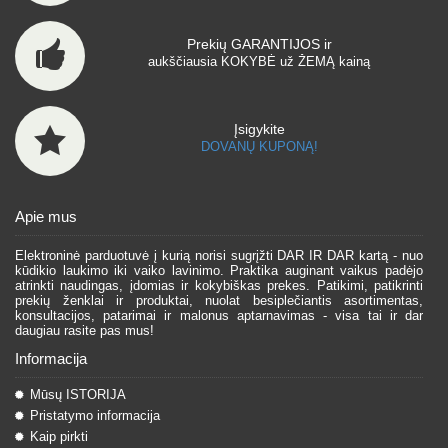
Prekių GARANTIJOS ir
aukščiausia KOKYBĖ už ŽEMĄ kainą
Įsigykite
DOVANŲ KUPONĄ!
Apie mus
Elektroninė parduotuvė į kurią norisi sugrįžti DAR IR DAR kartą - nuo
kūdikio laukimo iki vaiko lavinimo. Praktika auginant vaikus padėjo
atrinkti naudingas, įdomias ir kokybiškas prekes. Patikimi, patikrinti
prekių ženklai ir produktai, nuolat besiplečiantis asortimentas,
konsultacijos, patarimai ir malonus aptarnavimas - visa tai ir dar
daugiau rasite pas mus!
Informacija
Mūsų ISTORIJA
Pristatymo informacija
Kaip pirkti