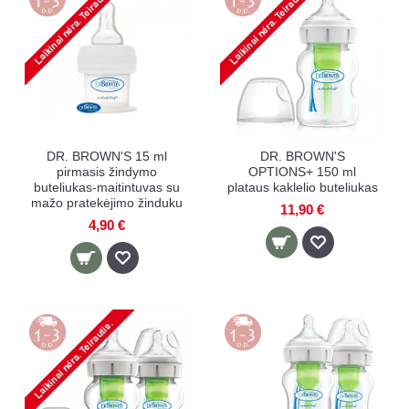
DR. BROWN'S 15 ml
DR. BROWN'S
pirmasis žindymo
OPTIONS+ 150 ml
buteliukas-maitintuvas su
plataus kaklelio buteliukas
mažo pratekėjimo žinduku
11,90 €
4,90 €