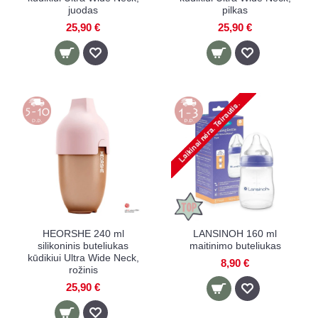
juodas
pilkas
25,90 €
25,90 €
HEORSHE 240 ml
LANSINOH 160 ml
silikoninis buteliukas
maitinimo buteliukas
kūdikiui Ultra Wide Neck,
8,90 €
rožinis
25,90 €