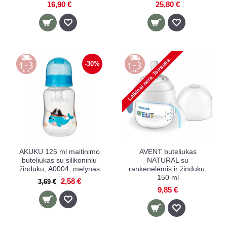
16,90 €
25,80 €
-30%
AKUKU 125 ml maitinimo
AVENT buteliukas
buteliukas su silikoniniu
NATURAL su
žinduku, А0004, mėlynas
rankenėlėmis ir žinduku,
150 ml
2,58 €
3,69 €
9,85 €