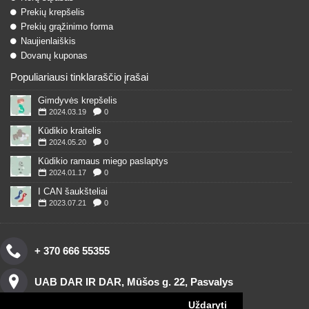
Prekių krepšelis
Prekių grąžinimo forma
Naujienlaiškis
Dovanų kuponas
Populiariausi tinklaraščio įrašai
Gimdyvės krepšelis
2024.03.19
0
Kūdikio kraitelis
2024.05.20
0
Kūdikio ramaus miego paslaptys
2024.01.17
0
I CAN šaukšteliai
2023.07.21
0
+ 370 666 55355
UAB DAR IR DAR, Mūšos g. 22, Pasvalys
Uždaryti