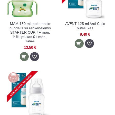
MAM 150 ml mokomasis
AVENT 125 ml Anti-Colic
puodelis su rankenėlėmis
buteliukas
STARTER CUP, 4+ mėn.
9,40 €
ir čiulptukas 0+ mėn.,
žalias
13,50 €