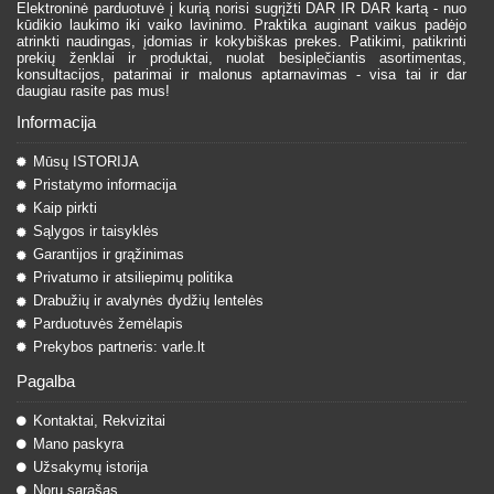
Elektroninė parduotuvė į kurią norisi sugrįžti DAR IR DAR kartą - nuo
kūdikio laukimo iki vaiko lavinimo. Praktika auginant vaikus padėjo
atrinkti naudingas, įdomias ir kokybiškas prekes. Patikimi, patikrinti
prekių ženklai ir produktai, nuolat besiplečiantis asortimentas,
konsultacijos, patarimai ir malonus aptarnavimas - visa tai ir dar
daugiau rasite pas mus!
Informacija
Mūsų ISTORIJA
Pristatymo informacija
Kaip pirkti
Sąlygos ir taisyklės
Garantijos ir grąžinimas
Privatumo ir atsiliepimų politika
Drabužių ir avalynės dydžių lentelės
Parduotuvės žemėlapis
Prekybos partneris: varle.lt
Pagalba
Kontaktai, Rekvizitai
Mano paskyra
Užsakymų istorija
Norų sąrašas