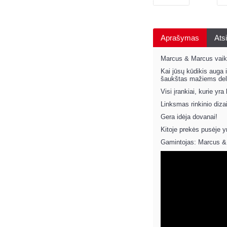
Aprašymas
Atsi
Marcus & Marcus vaiko
Kai jūsų kūdikis auga i
šaukštas mažiems de
Visi įrankiai, kurie yr
Linksmas rinkinio diza
Gera idėja dovanai!
Kitoje prekės pusėje y
Gamintojas: Marcus &