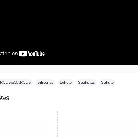
RCUS&MARCUS
,
Silikonas
,
Lėkštė
,
Šaukštas
,
Šakutė
kės