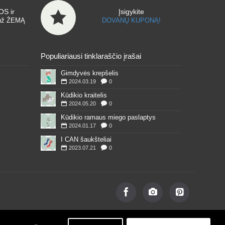
S ir
Įsigykite
už ŽEMĄ
DOVANŲ KUPONĄ!
Populiariausi tinklaraščio įrašai
Gimdyvės krepšelis
2024.03.19
0
Kūdikio kraitelis
2024.05.20
0
Kūdikio ramaus miego paslaptys
2024.01.17
0
I CAN šaukšteliai
2023.07.21
0