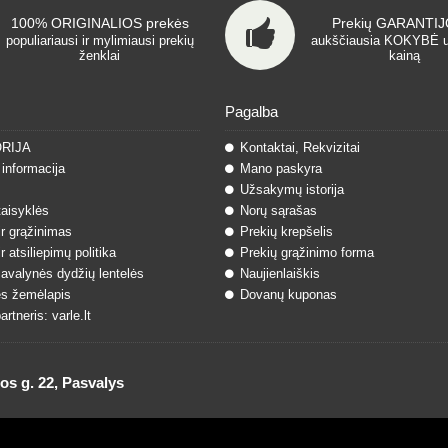
100% ORIGINALIOS prekės
Prekių GARANTIJO
populiariausi ir mylimiausi prekių
aukščiausia KOKYBĖ 
ženklai
kainą
Pagalba
ORIJA
Kontaktai, Rekvizitai
informacija
Mano paskyra
Užsakymų istorija
taisyklės
Norų sąrašas
ir grąžinimas
Prekių krepšelis
r atsiliepimų politika
Prekių grąžinimo forma
 avalynės dydžių lentelės
Naujienlaiškis
s žemėlapis
Dovanų kuponas
rtneris: varle.lt
 g. 22, Pasvalys