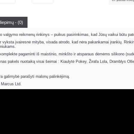
liepimų - (0)
 valgymo reikmenų rinkinys – puikus pasirinkimas, kad Jūsų vaikui būtu pato
r vyksta įvairesnė mityba, visada atrodo, kad nėra pakankamai įrankių. Rinkinyj
lniukams.
a komplekte pagaminti iš maistinio, minkšto ir atsparaus dėmėms silikono (sudėt
inas pakels nuotaiką visai šeimai : Kiaulytė Pokey, Žirafa Lola, Dramblys Olli
ra galimybė parašyti malonų palinkėjimą.
 Marcus Ltd.