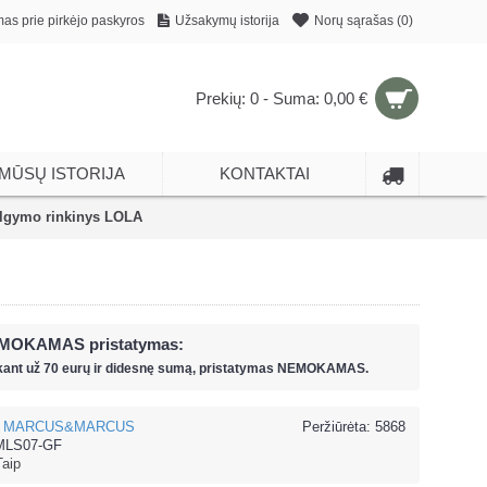
mas prie pirkėjo paskyros
Užsakymų istorija
Norų sąrašas (
0
)
Prekių: 0 - Suma: 0,00 €
MŪSŲ ISTORIJA
KONTAKTAI
gymo rinkinys LOLA
MOKAMAS pristatymas:
kant už
70 eur
ų ir
didesnę sumą, pristatymas NEMOKAMAS.
MARCUS&MARCUS
Peržiūrėta: 5868
LS07-GF
Taip