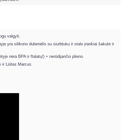
gu valgyti.
e yra silikono dubenėlis su siurbtuku ir stalo įrankiai šakutė ir
yje nėra BPA ir ftalatų!) + nerūdijančio plieno.
e ir Liūtas Marcus.