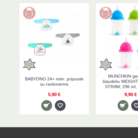
MUNCHKIN ger
BABYONO 24+ mėn. prijuostė
šiaudeliu WEIGH
su rankovėmis
STRAW, 296 ml,
5,90 €
9,90 €