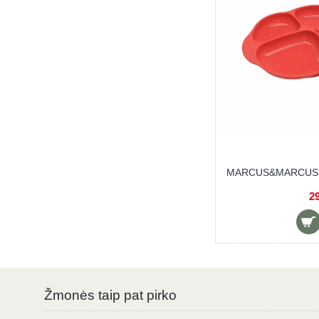
&MARCUS kūdikių valgymo
MARCUS&MARCUS kūdiki
rinkinys MARCUS
rinkinys OLLIE
19,90 €
19,90 €
Žmonės taip pat pirko