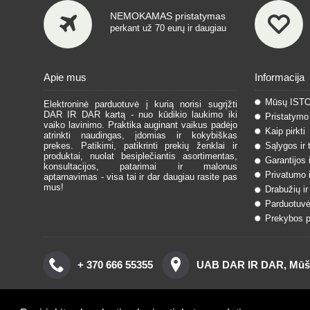
NEMOKAMAS pristatymas
perkant už 70 eurų ir daugiau
Apie mus
Informacija
Mūsų IST
Elektroninė parduotuvė į kurią norisi sugrįžti
DAR IR DAR kartą - nuo kūdikio laukimo iki
Pristatymo 
vaiko lavinimo. Praktika auginant vaikus padėjo
Kaip pirkti
atrinkti naudingas, įdomias ir kokybiškas
prekes. Patikimi, patikrinti prekių ženklai ir
Sąlygos ir 
produktai, nuolat besiplečiantis asortimentas,
Garantijos 
konsultacijos, patarimai ir malonus
Privatumo i
aptarnavimas - visa tai ir dar daugiau rasite pas
mus!
Drabužių ir
Parduotuvė
Prekybos pa
+ 370 666 55355
UAB DAR IR DAR, Mūšos