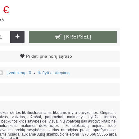
 €
5 €
+
Į KREPŠELĮ
Pridėti prie norų sąrašo
Įvertinimų - 0
Rašyti atsiliepimą
•
!
ukos skirtos tik iliustraciniams tikslams ir yra pavyzdinės. Originalių
lvos, vaizdas, užrašai, parametrai, matmenys, dydžiai, formos,
ar bet kurios kitos savybės dėl vizualinių ypatybių gali atrodyti kitaip nei
uotraukose matomos dekoracijos į komplektaciją neįeina,
todėl
vautis prekių savybėmis, kurios nurodytos prekių aprašymuose.
mams, visada laukiame Jūsų skambučio telefonu +370 666 55355 arba
@darirdar.lt
.