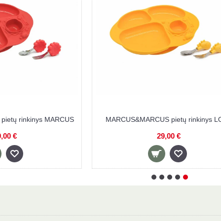
ų valgymo
MARCUS&MARCUS kūdikių valgymo
rinkinys POKEY
19,90 €