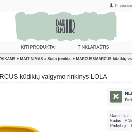
Prisijungi
KITI PRODUKTAI
TINKLARAŠTIS
»
»
»
VAIKAMS
MAITINIMAS
Stalo įrankiai
MARCUS&MARCUS kūdikių val
S kūdikių valgymo rinkinys LOLA
NE
Per
Gamintojas:
Kodas:
MNM
Prekyboje: