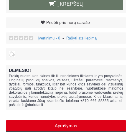
Į KREPŠELĮ
Pridėti prie norų sąrašo
Įvertinimų - 0
Rašyti atsiliepimą
•
DĖMESIO!
Prekių nuotraukos skirtos tik iliustraciniams tikslams ir yra pavyzdinės.
Originalių produktų spalvos, vaizdas, užrašai, parametrai, matmenys,
dydžiai, formos, funkcijos, ir/ar bet kurios kitos savybės dėl vizualinių
ypatybių gali atrodyti kitaip nei realybėje, n
uotraukose matomos
dekoracijos į komplektaciją neįeina,
todėl prašome vadovautis prekių
savybėmis, kurios nurodytos prekių aprašymuose. Kilus klausimams,
visada laukiame Jūsų skambučio telefonu +370 666 55355 arba el.
paštu
info@darirdar.lt
.
Aprašymas