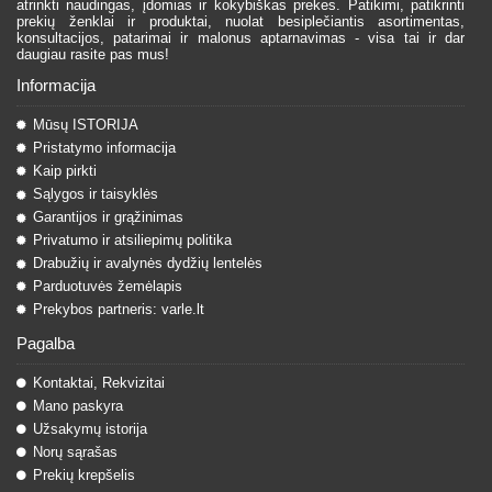
atrinkti naudingas, įdomias ir kokybiškas prekes. Patikimi, patikrinti
prekių ženklai ir produktai, nuolat besiplečiantis asortimentas,
konsultacijos, patarimai ir malonus aptarnavimas - visa tai ir dar
daugiau rasite pas mus!
Informacija
Mūsų ISTORIJA
Pristatymo informacija
Kaip pirkti
Sąlygos ir taisyklės
Garantijos ir grąžinimas
Privatumo ir atsiliepimų politika
Drabužių ir avalynės dydžių lentelės
Parduotuvės žemėlapis
Prekybos partneris: varle.lt
Pagalba
Kontaktai, Rekvizitai
Mano paskyra
Užsakymų istorija
Norų sąrašas
Prekių krepšelis