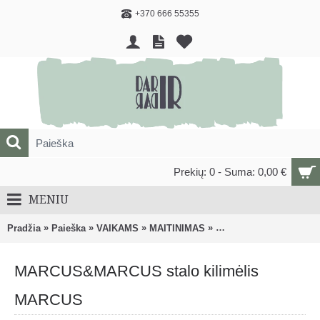
+370 666 55355
Prekių: 0 - Suma: 0,00 €
MENIU
»
»
»
»
Pradžia
Paieška
VAIKAMS
MAITINIMAS
Vaikiški dubenėliai, lėk
MARCUS&MARCUS stalo kilimėlis
MARCUS