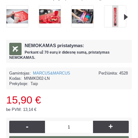
NEMOKAMAS pristatymas:
Perkant už
70 eur
ų ir
didesnę sumą, pristatymas
NEMOKAMAS.
Gamintojas:
MARCUS&MARCUS
Peržiūrėta: 4528
Kodas:
MNMKD02-LN
Prekyboje:
Taip
15,90 €
be PVM: 13,14 €
-
+