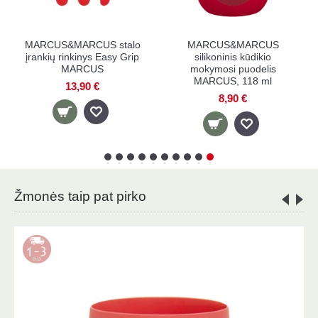
ARCUS
MARCUS&MARCUS
MARCUS&MAR
 dubenėlis
vaikiškas seilinukas su
silikoninis maiti
US
kišene MARCUS
šaukštelis MAR
€
11,90 €
7,90 €
Žmonės taip pat pirko