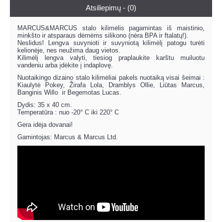
Atsiliepimų - (0)
MARCUS&MARCUS stalo kilimėlis pagamintas iš maistinio,
minkšto ir atsparaus dėmėms silikono (nėra BPA ir ftalatų!).
Neslidus! Lengva suvynioti ir suvyniotą kilimėlį patogu turėti
kelionėje, nes neužima daug vietos.
Kilimėlį lengva valyti, tiesiog praplaukite karštu muiluotu
vandeniu arba įdėkite į indaplovę.
Nuotaikingo dizaino stalo kilimėliai pakels nuotaiką visai šeimai :
Kiaulytė Pokey, Žirafa Lola, Dramblys Ollie, Liūtas Marcus,
Banginis Willo ir Begemotas Lucas.
Dydis: 35 x 40 cm.
Temperatūra : nuo -20° C iki 220° C
Gera idėja dovanai!
Gamintojas: Marcus & Marcus Ltd.