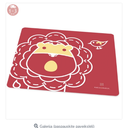
Galerija (paspauskite paveikslėlį)