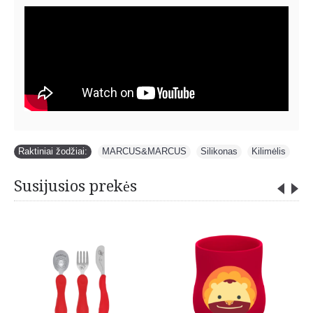
Raktiniai žodžiai:
MARCUS&MARCUS
,
Silikonas
,
Kilimėlis
Susijusios prekės