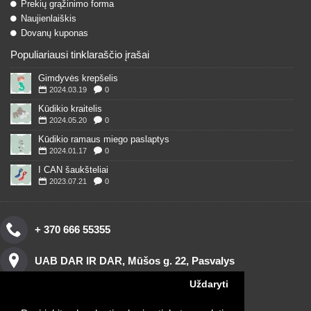
Prekių grąžinimo forma
Naujienlaiškis
Dovanų kuponas
Populiariausi tinklaraščio įrašai
Gimdyvės krepšelis
2024.03.19
0
Kūdikio kraitelis
2024.05.20
0
Kūdikio ramaus miego paslaptys
2024.01.17
0
I CAN šaukšteliai
2023.07.21
0
+ 370 666 55355
UAB DAR IR DAR, Mūšos g. 22, Pasvalys
Uždaryti