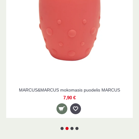
s MARCUS
MARCUS&MARCUS tritano gertuvė su šiaudel
14,90 €