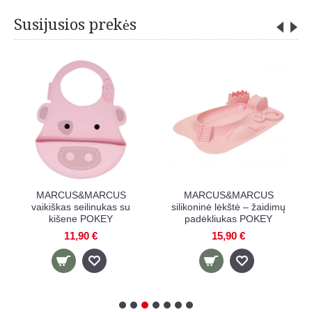
Susijusios prekės
MARCUS&MARCUS
MARCUS&MARCUS
užkandžių dubenėlis
silikoninė lėkštė su
POKEY
skyriais POKEY
13,90 €
12,90 €