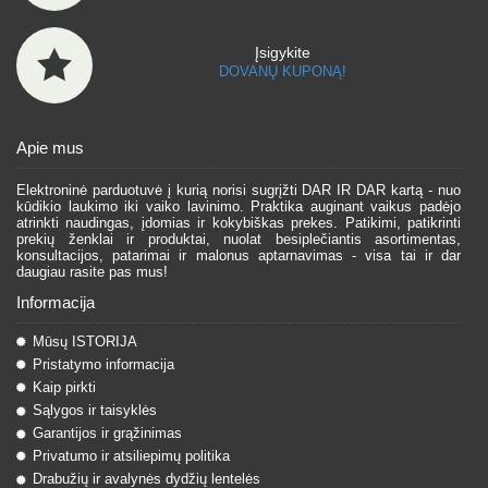
Įsigykite
DOVANŲ KUPONĄ!
Apie mus
Elektroninė parduotuvė į kurią norisi sugrįžti DAR IR DAR kartą - nuo
kūdikio laukimo iki vaiko lavinimo. Praktika auginant vaikus padėjo
atrinkti naudingas, įdomias ir kokybiškas prekes. Patikimi, patikrinti
prekių ženklai ir produktai, nuolat besiplečiantis asortimentas,
konsultacijos, patarimai ir malonus aptarnavimas - visa tai ir dar
daugiau rasite pas mus!
Informacija
Mūsų ISTORIJA
Pristatymo informacija
Kaip pirkti
Sąlygos ir taisyklės
Garantijos ir grąžinimas
Privatumo ir atsiliepimų politika
Drabužių ir avalynės dydžių lentelės