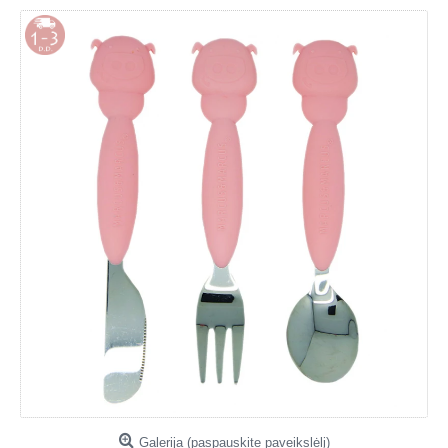
Galerija (paspauskite paveikslėlį)