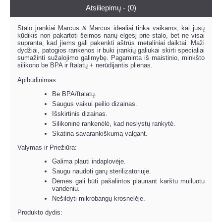
Atsiliepimų - (0)
Stalo įrankiai Marcus & Marcus idealiai tinka vaikams, kai jūsų
kūdikis nori pakartoti šeimos narių elgesį prie stalo, bet ne visai
supranta, kad jiems gali pakenkti aštrūs metaliniai daiktai. Maži
dydžiai, patogios rankenos ir buki įrankių galiukai skirti specialiai
sumažinti sužalojimo galimybę. Pagaminta iš maistinio, minkšto
silikono be BPA ir ftalatų + nerūdijantis plienas.
Apibūdinimas:
Be BPA/ftalatų.
Saugus vaikui peilio dizainas.
Išskirtinis dizainas.
Silikoninė rankenėlė, kad neslystų rankytė.
Skatina savarankiškumą valgant.
Valymas ir Priežiūra:
Galima plauti indaplovėje.
Saugu naudoti garų sterilizatoriuje.
Dėmės gali būti pašalintos plaunant karštu muiluotu
vandeniu.
Nešildyti mikrobangų krosnelėje.
Produkto dydis: