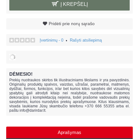
Į KREPŠELĮ
Pridėti prie norų sąrašo
Įvertinimų - 0
Rašyti atsiliepimą
•
DĖMESIO!
Prekių nuotraukos skirtos tik iliustraciniams tikslams ir yra pavyzdinės.
Originalių produktų spalvos, vaizdas, užrašai, parametrai, matmenys,
dydžiai, formos, funkcijos, ir/ar bet kurios kitos savybės dėl vizualinių
ypatybių gali atrodyti kitaip nei realybėje, n
uotraukose matomos
dekoracijos į komplektaciją neįeina,
todėl prašome vadovautis prekių
savybėmis, kurios nurodytos prekių aprašymuose. Kilus klausimams,
visada laukiame Jūsų skambučio telefonu +370 666 55355 arba el.
paštu
info@darirdar.lt
.
Aprašymas