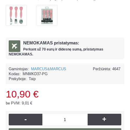
NEMOKAMAS pristatymas:
Perkant už
70 eur
ų ir
didesnę sumą, pristatymas
NEMOKAMAS.
Gamintojas:
MARCUS&MARCUS
Peržiūrėta: 4647
Kodas:
MNMKD37-PG
Prekyboje:
Taip
10,90 €
be PVM: 9,01 €
-
+