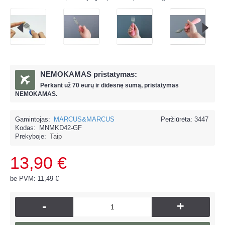
NEMOKAMAS pristatymas:
Perkant už
70 eur
ų ir
didesnę sumą, pristatymas
NEMOKAMAS.
Gamintojas:
MARCUS&MARCUS
Peržiūrėta: 3447
Kodas:
MNMKD42-GF
Prekyboje:
Taip
13,90 €
be PVM: 11,49 €
-
+