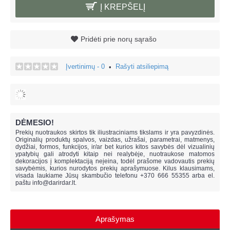
Į KREPŠELĮ
Pridėti prie norų sąrašo
Įvertinimų - 0
Rašyti atsiliepimą
•
DĖMESIO!
Prekių nuotraukos skirtos tik iliustraciniams tikslams ir yra pavyzdinės.
Originalių produktų spalvos, vaizdas, užrašai, parametrai, matmenys,
dydžiai, formos, funkcijos, ir/ar bet kurios kitos savybės dėl vizualinių
ypatybių gali atrodyti kitaip nei realybėje, n
uotraukose matomos
dekoracijos į komplektaciją neįeina,
todėl prašome vadovautis prekių
savybėmis, kurios nurodytos prekių aprašymuose. Kilus klausimams,
visada laukiame Jūsų skambučio telefonu +370 666 55355 arba el.
paštu
info@darirdar.lt
.
Aprašymas