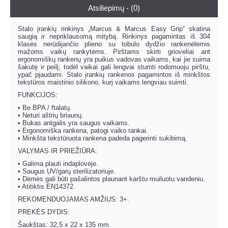
Atsiliepimų - (0)
Stalo įrankių rinkinys „Marcus & Marcus Easy Grip“ skatina
saugią ir nepriklausomą mitybą. Rinkinys pagamintas iš 304
klasės nerūdijančio plieno su tobulo dydžio rankenėlėmis
mažoms vaikų rankytėms. Pirštams skirti grioveliai ant
ergonomiškų rankenų yra puikus vadovas vaikams, kai jie suima
šakutę ir peilį; todėl vaikai gali lengvai stumti rodomuoju pirštu,
ypač pjaudami. Stalo įrankių rankenos pagamintos iš minkštos
tekstūros maistinio silikono, kurį vaikams lengviau suimti.
FUNKCIJOS:
• Be BPA / ftalatų.
• Neturi aštrių briaunų.
• Bukas antgalis yra saugus vaikams.
• Ergonomiška rankena, patogi vaiko rankai.
• Minkšta tekstūruota rankena padeda pagerinti sukibimą.
VALYMAS IR PRIEŽIŪRA:
• Galima plauti indaplovėje.
• Saugus UV/garų sterilizatoriuje.
• Dėmės gali būti pašalintos plaunant karštu muiluotu vandeniu.
• Atitiktis EN14372.
REKOMENDUOJAMAS AMŽIUS: 3+.
PREKĖS DYDIS:
Šaukštas: 32,5 x 22 x 135 mm.