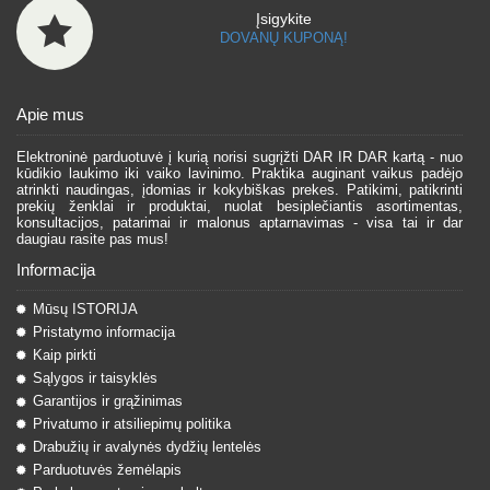
Įsigykite
DOVANŲ KUPONĄ!
Apie mus
Elektroninė parduotuvė į kurią norisi sugrįžti DAR IR DAR kartą - nuo
kūdikio laukimo iki vaiko lavinimo. Praktika auginant vaikus padėjo
atrinkti naudingas, įdomias ir kokybiškas prekes. Patikimi, patikrinti
prekių ženklai ir produktai, nuolat besiplečiantis asortimentas,
konsultacijos, patarimai ir malonus aptarnavimas - visa tai ir dar
daugiau rasite pas mus!
Informacija
Mūsų ISTORIJA
Pristatymo informacija
Kaip pirkti
Sąlygos ir taisyklės
Garantijos ir grąžinimas
Privatumo ir atsiliepimų politika
Drabužių ir avalynės dydžių lentelės
Parduotuvės žemėlapis