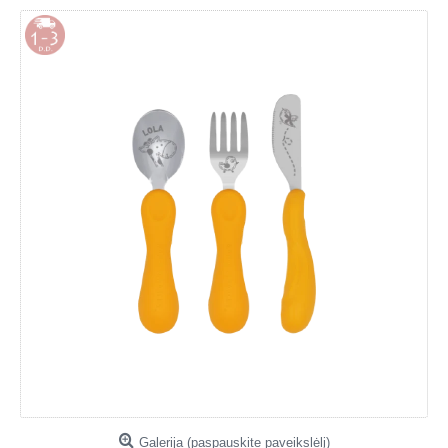
Galerija (paspauskite paveikslėlį)