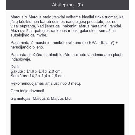
Atsiliepimų - (0)
Marcus & Marcus stalo įrankiai vaikams idealiai tinka tuomet, kai
jūsų kūdikis nori kartoti šeimos narių elgesį prie stalo, bet ne
visai supranta, kad jiems gali pakenkti aštrūs metaliniai įrankiai.
Maži dydžiai, patogios rankenos ir buki galai skirti sumažinti
sužalojimo galimybę.
Pagaminta iš maistinio, minkšto silikono (be BPA ir ftalatų!) +
nerūdijančio plieno.
Paprasta priežiūra: skalauti karštu muiluotu vandeniu arba plauti
indaplovėje.
Dydis:
Šakutė : 14,9 x 1,4 x 2,8 cm.
Šaukštas: 14,7 x 1,4 x 2,8 cm.
Rekomenduojamas amžius: nuo 3 metų.
Gera idėja dovanai!
Gamintojas: Marcus & Marcus Ltd.