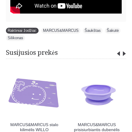
Raktiniai žodžiai:
MARCUS&MARCUS
,
Šaukštas
,
Šakutė
,
Silikonas
Susijusios prekės
MARCUS&MARCUS
MARCUS&MARCUS
vaikiškas seilinukas su
silikoninė lėkštė – žaidimų