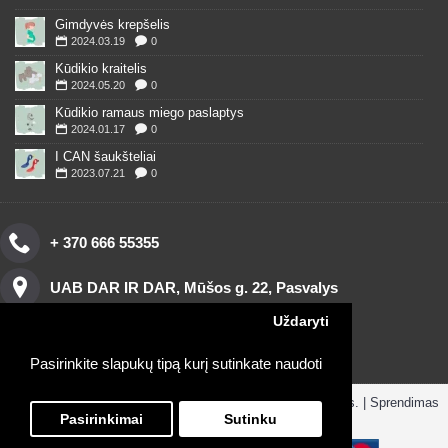
Gimdyvės krepšelis
2024.03.19
0
Kūdikio kraitelis
2024.05.20
0
Kūdikio ramaus miego paslaptys
2024.01.17
0
I CAN šaukšteliai
2023.07.21
0
+ 370 666 55355
UAB DAR IR DAR, Mūšos g. 22, Pasvalys
Uždaryti
Pasirinkite slapukų tipą kurį sutinkate naudoti
Copyright © 2016, www.darirdar.lt visos teisės saugomos. | Sprendimas
ParduotuvesNuoma.lt
Pasirinkimai
Sutinku