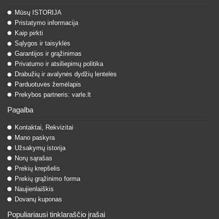
Mūsų ISTORIJA
Pristatymo informacija
Kaip pirkti
Sąlygos ir taisyklės
Garantijos ir grąžinimas
Privatumo ir atsiliepimų politika
Drabužių ir avalynės dydžių lentelės
Parduotuvės žemėlapis
Prekybos partneris: varle.lt
Pagalba
Kontaktai, Rekvizitai
Mano paskyra
Užsakymų istorija
Norų sąrašas
Prekių krepšelis
Prekių grąžinimo forma
Naujienlaiškis
Dovanų kuponas
Populiariausi tinklaraščio įrašai