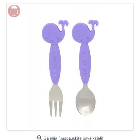
Galerija (paspauskite paveikslėlį)