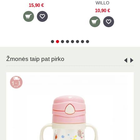
kišene WILLO
padėkliukas WILLO
11,90 €
15,90 €
Žmonės taip pat pirko