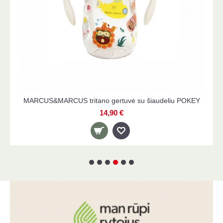
OKEY
MARCUS&MARCUS YUMMY prisisiurbiantis padėkliuk
WILLO
17,90 €