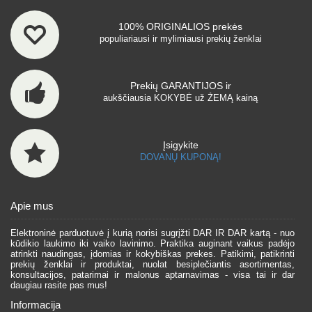
100% ORIGINALIOS prekės
populiariausi ir mylimiausi prekių ženklai
Prekių GARANTIJOS ir
aukščiausia KOKYBĖ už ŽEMĄ kainą
Įsigykite
DOVANŲ KUPONĄ!
Apie mus
Elektroninė parduotuvė į kurią norisi sugrįžti DAR IR DAR kartą - nuo
kūdikio laukimo iki vaiko lavinimo. Praktika auginant vaikus padėjo
atrinkti naudingas, įdomias ir kokybiškas prekes. Patikimi, patikrinti
prekių ženklai ir produktai, nuolat besiplečiantis asortimentas,
konsultacijos, patarimai ir malonus aptarnavimas - visa tai ir dar
daugiau rasite pas mus!
Informacija