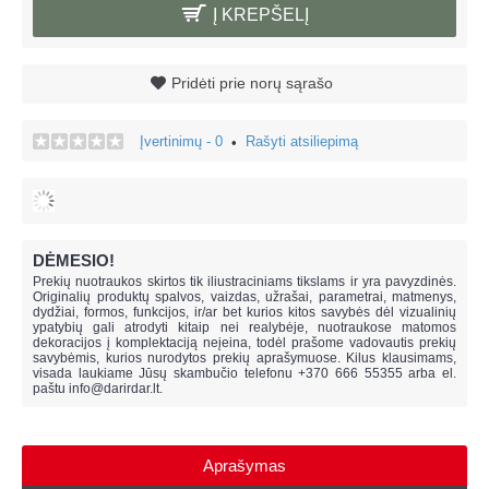
Į KREPŠELĮ
Pridėti prie norų sąrašo
Įvertinimų - 0
Rašyti atsiliepimą
•
DĖMESIO!
Prekių nuotraukos skirtos tik iliustraciniams tikslams ir yra pavyzdinės.
Originalių produktų spalvos, vaizdas, užrašai, parametrai, matmenys,
dydžiai, formos, funkcijos, ir/ar bet kurios kitos savybės dėl vizualinių
ypatybių gali atrodyti kitaip nei realybėje, n
uotraukose matomos
dekoracijos į komplektaciją neįeina,
todėl prašome vadovautis prekių
savybėmis, kurios nurodytos prekių aprašymuose. Kilus klausimams,
visada laukiame Jūsų skambučio telefonu +370 666 55355 arba el.
paštu
info@darirdar.lt
.
Aprašymas