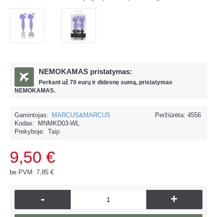
NEMOKAMAS pristatymas:
Perkant už
70 eur
ų ir
didesnę sumą, pristatymas
NEMOKAMAS.
Gamintojas:
MARCUS&MARCUS
Peržiūrėta: 4556
Kodas:
MNMKD03-WL
Prekyboje:
Taip
9,50 €
be PVM: 7,85 €
-
+