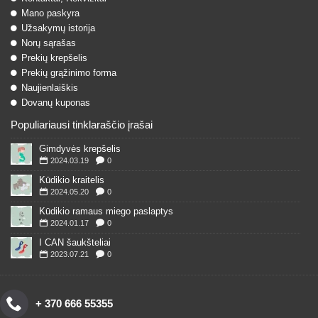
Mano paskyra
Užsakymų istorija
Norų sąrašas
Prekių krepšelis
Prekių grąžinimo forma
Naujienlaiškis
Dovanų kuponas
Populiariausi tinklaraščio įrašai
Gimdyvės krepšelis
2024.03.19
0
Kūdikio kraitelis
2024.05.20
0
Kūdikio ramaus miego paslaptys
2024.01.17
0
I CAN šaukšteliai
2023.07.21
0
+ 370 666 55355