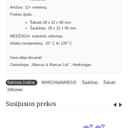
Amžius: 12+ mėnesių.
Prekės dydis:
Šakutė 29 x 22 x 90 mm.
Šaukštas: 29 x 22 x 90 mm.
MEDŽIAGA: maistinis silikonas.
Atlaiko temperatūrą: -20° C iki 120° C.
Gera idėja dovanai!
Gamintojas: „Marcus & Marcus Ltd.“, Honkongas.
Raktiniai žodžiai:
MARCUS&MARCUS
,
Šaukštas
,
Šakutė
,
Silikonas
Susijusios prekės