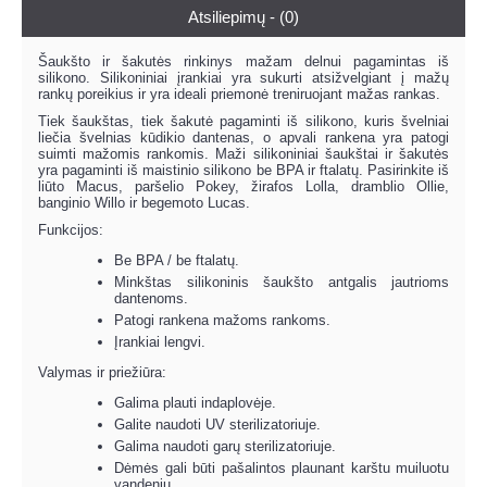
Atsiliepimų - (0)
Šaukšto ir šakutės rinkinys mažam delnui pagamintas iš
silikono. Silikoniniai įrankiai yra sukurti atsižvelgiant į mažų
rankų poreikius ir yra ideali priemonė treniruojant mažas rankas.
Tiek šaukštas, tiek šakutė pagaminti iš silikono, kuris švelniai
liečia švelnias kūdikio dantenas, o apvali rankena yra patogi
suimti mažomis rankomis. Maži silikoniniai šaukštai ir šakutės
yra pagaminti iš maistinio silikono be BPA ir ftalatų. Pasirinkite iš
liūto Macus, paršelio Pokey, žirafos Lolla, dramblio Ollie,
banginio Willo ir begemoto Lucas.
Funkcijos:
Be BPA / be ftalatų.
Minkštas silikoninis šaukšto antgalis jautrioms
dantenoms.
Patogi rankena mažoms rankoms.
Įrankiai lengvi.
Valymas ir priežiūra:
Galima plauti indaplovėje.
Galite naudoti UV sterilizatoriuje.
Galima naudoti garų sterilizatoriuje.
Dėmės gali būti pašalintos plaunant karštu muiluotu
vandeniu.