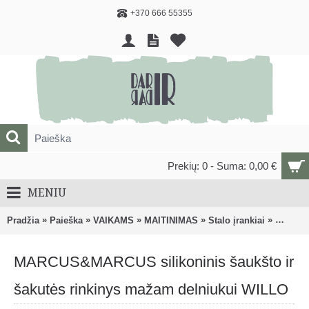
+370 666 55355
Prekių: 0 - Suma: 0,00 €
MENIU
»
»
»
»
»
Pradžia
Paieška
VAIKAMS
MAITINIMAS
Stalo įrankiai
MARCUS&
MARCUS&MARCUS silikoninis šaukšto ir
šakutės rinkinys mažam delniukui WILLO