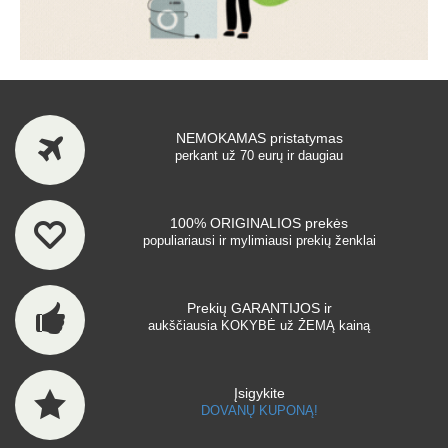
NEMOKAMAS pristatymas
perkant už 70 eurų ir daugiau
100% ORIGINALIOS prekės
populiariausi ir mylimiausi prekių ženklai
Prekių GARANTIJOS ir
aukščiausia KOKYBĖ už ŽEMĄ kainą
Įsigykite
DOVANŲ KUPONĄ!