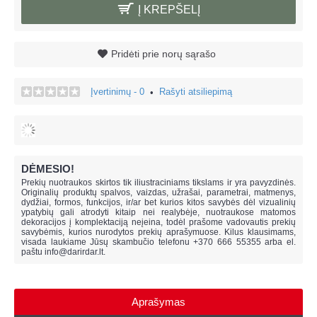
Į KREPŠELĮ
Pridėti prie norų sąrašo
Įvertinimų - 0
Rašyti atsiliepimą
•
DĖMESIO!
Prekių nuotraukos skirtos tik iliustraciniams tikslams ir yra pavyzdinės.
Originalių produktų spalvos, vaizdas, užrašai, parametrai, matmenys,
dydžiai, formos, funkcijos, ir/ar bet kurios kitos savybės dėl vizualinių
ypatybių gali atrodyti kitaip nei realybėje, n
uotraukose matomos
dekoracijos į komplektaciją neįeina,
todėl prašome vadovautis prekių
savybėmis, kurios nurodytos prekių aprašymuose. Kilus klausimams,
visada laukiame Jūsų skambučio telefonu +370 666 55355 arba el.
paštu
info@darirdar.lt
.
Aprašymas