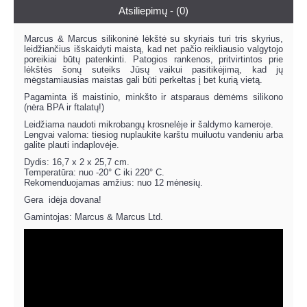
Atsiliepimų - (0)
Marcus & Marcus silikoninė lėkštė su skyriais turi tris skyrius,
leidžiančius išskaidyti maistą, kad net pačio reikliausio valgytojo
poreikiai būtų patenkinti. Patogios rankenos, pritvirtintos prie
lėkštės šonų suteiks Jūsų vaikui pasitikėjimą, kad jų
mėgstamiausias maistas gali būti perkeltas į bet kurią vietą.
Pagaminta iš maistinio, minkšto ir atsparaus dėmėms silikono
(nėra BPA ir ftalatų!)
Leidžiama naudoti mikrobangų krosnelėje ir šaldymo kameroje.
Lengvai valoma: tiesiog nuplaukite karštu muiluotu vandeniu arba
galite plauti indaplovėje.
Dydis: 16,7 x 2 x 25,7 cm.
Temperatūra: nuo -20° C iki 220° C.
Rekomenduojamas amžius: nuo 12 mėnesių.
Gera idėja dovana!
Gamintojas: Marcus & Marcus Ltd.