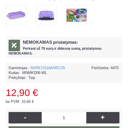
NEMOKAMAS pristatymas:
Perkant už
70 eur
ų ir
didesnę sumą, pristatymas
NEMOKAMAS.
Gamintojas:
MARCUS&MARCUS
Peržiūrėta: 4470
Kodas:
MNMKD06-WL
Prekyboje:
Taip
12,90 €
be PVM: 10,66 €
-
+