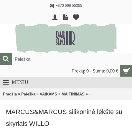
+370 666 55355
Prekių: 0 - Suma: 0,00 €
MENIU
»
»
»
»
Pradžia
Paieška
VAIKAMS
MAITINIMAS
Vaikiški dubenėliai, lėk
MARCUS&MARCUS silikoninė lėkštė su
skyriais WILLO