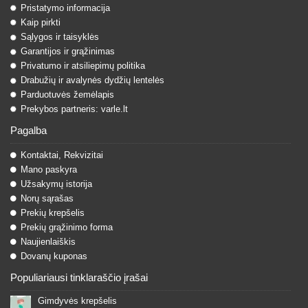
Pristatymo informacija
Kaip pirkti
Sąlygos ir taisyklės
Garantijos ir grąžinimas
Privatumo ir atsiliepimų politika
Drabužių ir avalynės dydžių lentelės
Parduotuvės žemėlapis
Prekybos partneris: varle.lt
Pagalba
Kontaktai, Rekvizitai
Mano paskyra
Užsakymų istorija
Norų sąrašas
Prekių krepšelis
Prekių grąžinimo forma
Naujienlaiškis
Dovanų kuponas
Populiariausi tinklaraščio įrašai
Gimdyvės krepšelis