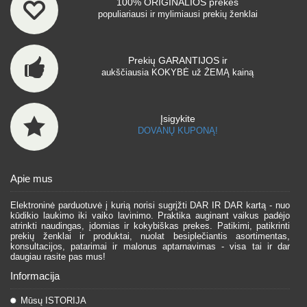
100% ORIGINALIOS prekės
populiariausi ir mylimiausi prekių ženklai
Prekių GARANTIJOS ir
aukščiausia KOKYBĖ už ŽEMĄ kainą
Įsigykite
DOVANŲ KUPONĄ!
Apie mus
Elektroninė parduotuvė į kurią norisi sugrįžti DAR IR DAR kartą - nuo
kūdikio laukimo iki vaiko lavinimo. Praktika auginant vaikus padėjo
atrinkti naudingas, įdomias ir kokybiškas prekes. Patikimi, patikrinti
prekių ženklai ir produktai, nuolat besiplečiantis asortimentas,
konsultacijos, patarimai ir malonus aptarnavimas - visa tai ir dar
daugiau rasite pas mus!
Informacija
Mūsų ISTORIJA