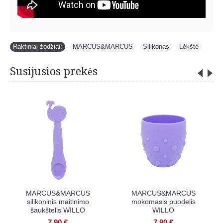
Raktiniai žodžiai:
MARCUS&MARCUS
,
Silikonas
,
Lėkštė
Susijusios prekės
ARCUS&MARCUS
MARCUS&MARCUS
MARCU
okomasis puodelis
prisisiurbianti lėkštė
įrankiai
WILLO
WILLO
7,90 €
16,90 €