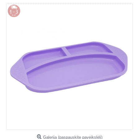
Galerija (paspauskite paveikslėlį)