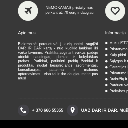
NEMOKAMAS pristatymas
perkant už 70 eurų ir daugiau
Apie mus
Informacija
Mūsų IST
Elektroninė parduotuvė į kurią norisi sugrįžti
DAR IR DAR kartą - nuo kūdikio laukimo iki
Pristatymo 
vaiko lavinimo. Praktika auginant vaikus padėjo
Kaip pirkti
atrinkti naudingas, įdomias ir kokybiškas
prekes. Patikimi, patikrinti prekių ženklai ir
Sąlygos ir 
produktai, nuolat besiplečiantis asortimentas,
Garantijos 
konsultacijos, patarimai ir malonus
Privatumo i
aptarnavimas - visa tai ir dar daugiau rasite pas
mus!
Drabužių ir
Parduotuvė
Prekybos pa
+ 370 666 55355
UAB DAR IR DAR, Mūšos