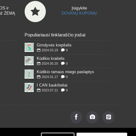
S ir
Įsigykite
už ŽEMĄ
DOVANŲ KUPONĄ!
Populiariausi tinklaraščio įrašai
Gimdyvės krepšelis
2024.03.19
0
Kūdikio kraitelis
2024.05.20
0
Kūdikio ramaus miego paslaptys
2024.01.17
0
I CAN šaukšteliai
2023.07.21
0