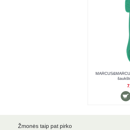
MARCUS&MARCUS Palm Grasp rinkinys
MARCUS&MARCUS st
ažam delniukui šakutė ir šaukštas OLLIE
10,90 €
15
Žmonės taip pat pirko