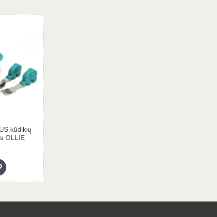
 kūdikių
ys OLLIE