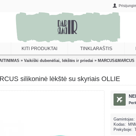
Prisijungi
KITI PRODUKTAI
TINKLARAŠTIS
»
»
AITINIMAS
Vaikiški dubenėliai, lėkštės ir priedai
MARCUS&MARCUS sili
 silikoninė lėkštė su skyriais OLLIE
NE
Per
Gamintojas:
Kodas:
MNM
Prekyboje: