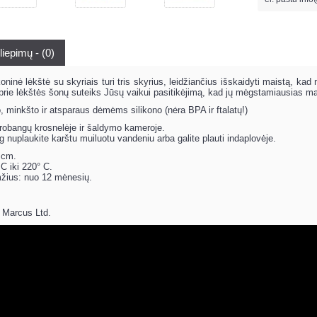
liepimų - (0)
inė lėkštė su skyriais turi tris skyrius, leidžiančius išskaidyti maistą, kad n
 prie lėkštės šonų suteiks Jūsų vaikui pasitikėjimą, kad jų mėgstamiausias mais
, minkšto ir atsparaus dėmėms silikono (nėra BPA ir ftalatų!)
robangų krosnelėje ir šaldymo kameroje.
g nuplaukite karštu muiluotu vandeniu arba galite plauti indaplovėje.
 cm.
C iki 220° C.
ius: nuo 12 mėnesių.
 Marcus Ltd.