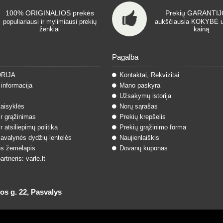
100% ORIGINALIOS prekės
Prekių GARANTIJO
populiariausi ir mylimiausi prekių
aukščiausia KOKYBĖ 
ženklai
kainą
Pagalba
ORIJA
Kontaktai, Rekvizitai
informacija
Mano paskyra
Užsakymų istorija
taisyklės
Norų sąrašas
ir grąžinimas
Prekių krepšelis
r atsiliepimų politika
Prekių grąžinimo forma
 avalynės dydžių lentelės
Naujienlaiškis
s žemėlapis
Dovanų kuponas
rtneris: varle.lt
 g. 22, Pasvalys