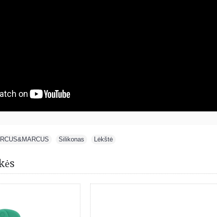
RCUS&MARCUS
,
Silikonas
,
Lėkštė
kės