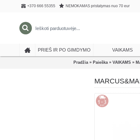
NEMOKAMAS pristatymas nuo 70 eur
+370 666 55355
PRIEŠ IR PO GIMDYMO
VAIKAMS
»
»
»
Pradžia
Paieška
VAIKAMS
M
MARCUS&MARCUS