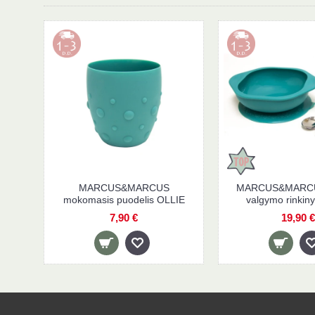
MARCUS&MARCUS
MARCUS&MARCUS
mokomasis puodelis OLLIE
valgymo rinkin
7,90 €
19,90 €