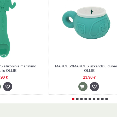
MARCUS&MARCUS silikoninė lėkšt
alo kilimėlis OLLIE
žaidimų padėkliukas OLLIE
,90 €
15,90 €