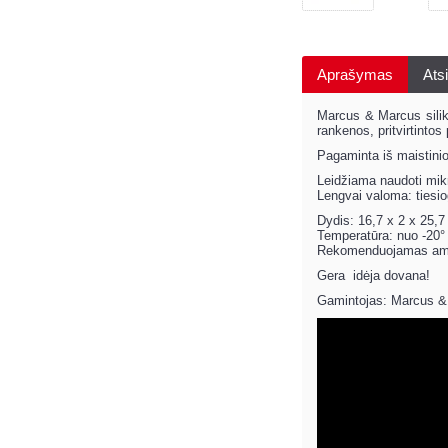
Aprašymas
Atsi
Marcus & Marcus silikon
rankenos, pritvirtintos
Pagaminta iš maistinio
Leidžiama naudoti mik
Lengvai valoma: tiesio
Dydis: 16,7 x 2 x 25,7
Temperatūra: nuo -20° 
Rekomenduojamas amž
Gera idėja dovana!
Gamintojas: Marcus &