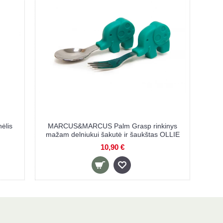
ė –
MARCUS&MARCUS kūdikių maitinimo
rinkinys OLLIE
22,50 €