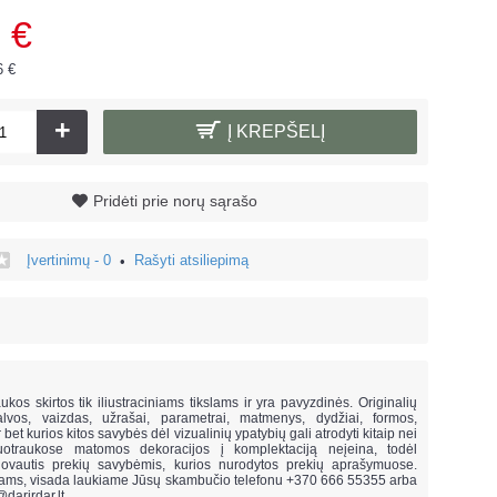
 €
6 €
+
Į KREPŠELĮ
Pridėti prie norų sąrašo
Įvertinimų - 0
Rašyti atsiliepimą
•
!
ukos skirtos tik iliustraciniams tikslams ir yra pavyzdinės. Originalių
lvos, vaizdas, užrašai, parametrai, matmenys, dydžiai, formos,
ar bet kurios kitos savybės dėl vizualinių ypatybių gali atrodyti kitaip nei
uotraukose matomos dekoracijos į komplektaciją neįeina,
todėl
vautis prekių savybėmis, kurios nurodytos prekių aprašymuose.
mams, visada laukiame Jūsų skambučio telefonu +370 666 55355 arba
@darirdar.lt
.