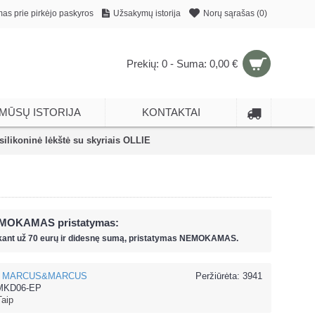
mas prie pirkėjo paskyros
Užsakymų istorija
Norų sąrašas (
0
)
Prekių: 0 - Suma: 0,00 €
MŪSŲ ISTORIJA
KONTAKTAI
koninė lėkštė su skyriais OLLIE
MOKAMAS pristatymas:
kant už
70 eur
ų ir
didesnę sumą, pristatymas NEMOKAMAS.
MARCUS&MARCUS
Peržiūrėta: 3941
KD06-EP
Taip