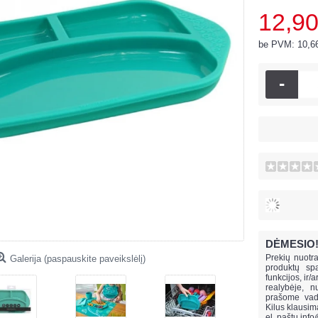
12,90
be PVM: 10,6
-
DĖMESIO
Prekių nuotra
Galerija (paspauskite paveikslėlį)
produktų spa
funkcijos, ir/
realybėje, n
prašome vado
Kilus klausi
el. paštu
info