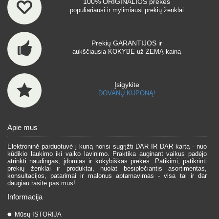
100% ORIGINALIOS prekės
populiariausi ir mylimiausi prekių ženklai
Prekių GARANTIJOS ir
aukščiausia KOKYBĖ už ŽEMĄ kainą
Įsigykite
DOVANŲ KUPONĄ!
Apie mus
Elektroninė parduotuvė į kurią norisi sugrįžti DAR IR DAR kartą - nuo
kūdikio laukimo iki vaiko lavinimo. Praktika auginant vaikus padėjo
atrinkti naudingas, įdomias ir kokybiškas prekes. Patikimi, patikrinti
prekių ženklai ir produktai, nuolat besiplečiantis asortimentas,
konsultacijos, patarimai ir malonus aptarnavimas - visa tai ir dar
daugiau rasite pas mus!
Informacija
Mūsų ISTORIJA