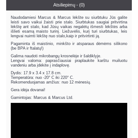
Atsiliepimų - (0)
Naudodamiesi Marcus & Marcus lėkšte su siurbtuku Jūs galite
leisti savo vaikui žaisti prie stalo. Siurbtukas saugiai pritvirtina
lėkštę ant stalo, kad Jūsų vaikas negalėtų išmesti lėkštės arba
išlieti esamą maisto turinį. Liežuvėlis, kurį turi siurbtukas, leis
lengvai nuimti lėkštę nuo stalo,kaip ir pritvirtinti ją.
Pagaminta iš maistinio, minkšto ir atsparaus dėmėms silikono
(be BPA ir ftalatų!)
Galima naudoti mikrobangų krosnelėje ir šaldiklyje.
Lengvai valoma: paprasčiausiai praplaukite karštu muiluotu
vandeniu arba įdėkite į indaplovę.
Dydis: 17.9 x 3.4 x 17.8 cm.
Temperatūra: nuo -20° C iki 220° C.
Rekomenduojamas amžius: nuo 12 mėnesių.
Gera idėja dovanai!
Gamintojas: Marcus & Marcus Ltd.