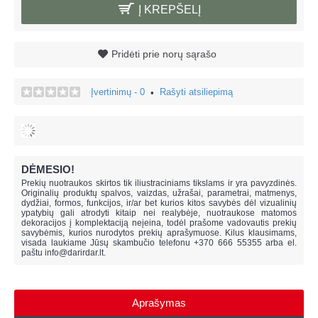
Į KREPŠELĮ
Pridėti prie norų sąrašo
Įvertinimų - 0
Rašyti atsiliepimą
•
DĖMESIO!
Prekių nuotraukos skirtos tik iliustraciniams tikslams ir yra pavyzdinės.
Originalių produktų spalvos, vaizdas, užrašai, parametrai, matmenys,
dydžiai, formos, funkcijos, ir/ar bet kurios kitos savybės dėl vizualinių
ypatybių gali atrodyti kitaip nei realybėje, n
uotraukose matomos
dekoracijos į komplektaciją neįeina,
todėl prašome vadovautis prekių
savybėmis, kurios nurodytos prekių aprašymuose. Kilus klausimams,
visada laukiame Jūsų skambučio telefonu +370 666 55355 arba el.
paštu
info@darirdar.lt
.
Aprašymas