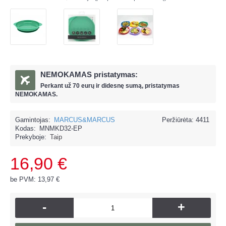
NEMOKAMAS pristatymas:
Perkant už
70 eur
ų ir
didesnę sumą, pristatymas
NEMOKAMAS.
Gamintojas:
MARCUS&MARCUS
Peržiūrėta: 4411
Kodas:
MNMKD32-EP
Prekyboje:
Taip
16,90 €
be PVM: 13,97 €
-
+