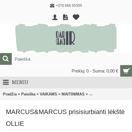
+370 666 55355
Prekių: 0 - Suma: 0,00 €
MENIU
»
»
»
»
Pradžia
Paieška
VAIKAMS
MAITINIMAS
Vaikiški dubenėliai, lėk
MARCUS&MARCUS prisisiurbianti lėkštė
OLLIE