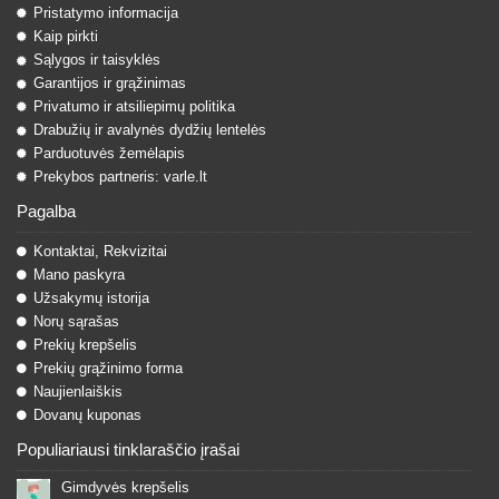
Pristatymo informacija
Kaip pirkti
Sąlygos ir taisyklės
Garantijos ir grąžinimas
Privatumo ir atsiliepimų politika
Drabužių ir avalynės dydžių lentelės
Parduotuvės žemėlapis
Prekybos partneris: varle.lt
Pagalba
Kontaktai, Rekvizitai
Mano paskyra
Užsakymų istorija
Norų sąrašas
Prekių krepšelis
Prekių grąžinimo forma
Naujienlaiškis
Dovanų kuponas
Populiariausi tinklaraščio įrašai
Gimdyvės krepšelis