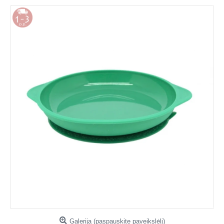
Galerija (paspauskite paveikslėlį)