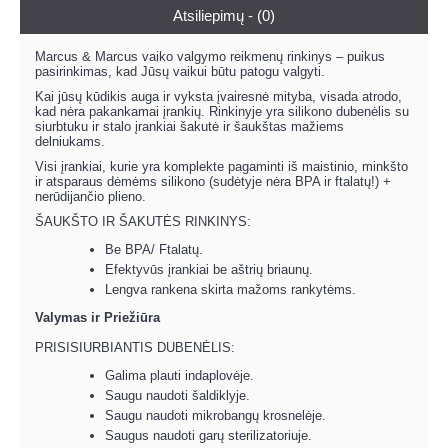
Atsiliepimų - (0)
Marcus & Marcus vaiko valgymo reikmenų rinkinys – puikus
pasirinkimas, kad Jūsų vaikui būtu patogu valgyti.
Kai jūsų kūdikis auga ir vyksta įvairesnė mityba, visada atrodo,
kad nėra pakankamai įrankių. Rinkinyje yra silikono dubenėlis su
siurbtuku ir stalo įrankiai šakutė ir šaukštas mažiems
delniukams.
Visi įrankiai, kurie yra komplekte pagaminti iš maistinio, minkšto
ir atsparaus dėmėms silikono (sudėtyje nėra BPA ir ftalatų!) +
nerūdijančio plieno.
ŠAUKŠTO IR ŠAKUTĖS RINKINYS:
Be BPA/ Ftalatų.
Efektyvūs įrankiai be aštrių briaunų.
Lengva rankena skirta mažoms rankytėms.
Valymas ir Priežiūra
PRISISIURBIANTIS DUBENĖLIS:
Galima plauti indaplovėje.
Saugu naudoti šaldiklyje.
Saugu naudoti mikrobangų krosnelėje.
Saugus naudoti garų sterilizatoriuje.