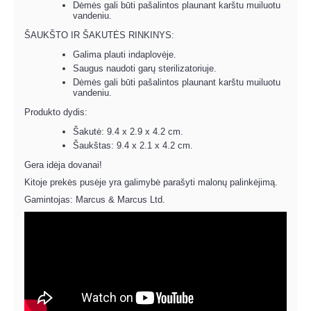
Dėmės gali būti pašalintos plaunant karštu muiluotu
vandeniu.
ŠAUKŠTO IR ŠAKUTĖS RINKINYS:
Galima plauti indaplovėje.
Saugus naudoti garų sterilizatoriuje.
Dėmės gali būti pašalintos plaunant karštu muiluotu
vandeniu.
Produkto dydis:
Šakutė: 9.4 x 2.9 x 4.2 cm.
Šaukštas: 9.4 x 2.1 x 4.2 cm.
Gera idėja dovanai!
Kitoje prekės pusėje yra galimybė parašyti malonų palinkėjimą.
Gamintojas: Marcus & Marcus Ltd.