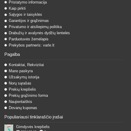
Pristatymo informacija
Kaip pirkti
Sąlygos ir taisyklės
Garantijos ir grąžinimas
Privatumo ir atsiliepimų politika
Drabužių ir avalynės dydžių lentelės
Parduotuvės žemėlapis
Prekybos partneris: varle.lt
Pagalba
Kontaktai, Rekvizitai
Mano paskyra
Užsakymų istorija
Norų sąrašas
Prekių krepšelis
Prekių grąžinimo forma
Naujienlaiškis
Dovanų kuponas
Populiariausi tinklaraščio įrašai
Gimdyvės krepšelis