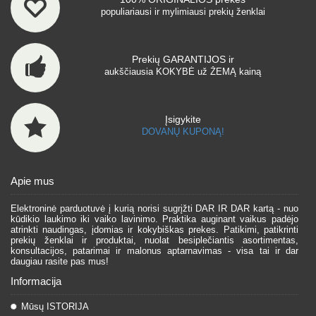
populiariausi ir mylimiausi prekių ženklai
Prekių GARANTIJOS ir
aukščiausia KOKYBĖ už ŽEMĄ kainą
Įsigykite
DOVANŲ KUPONĄ!
Apie mus
Elektroninė parduotuvė į kurią norisi sugrįžti DAR IR DAR kartą - nuo
kūdikio laukimo iki vaiko lavinimo. Praktika auginant vaikus padėjo
atrinkti naudingas, įdomias ir kokybiškas prekes. Patikimi, patikrinti
prekių ženklai ir produktai, nuolat besiplečiantis asortimentas,
konsultacijos, patarimai ir malonus aptarnavimas - visa tai ir dar
daugiau rasite pas mus!
Informacija
Mūsų ISTORIJA