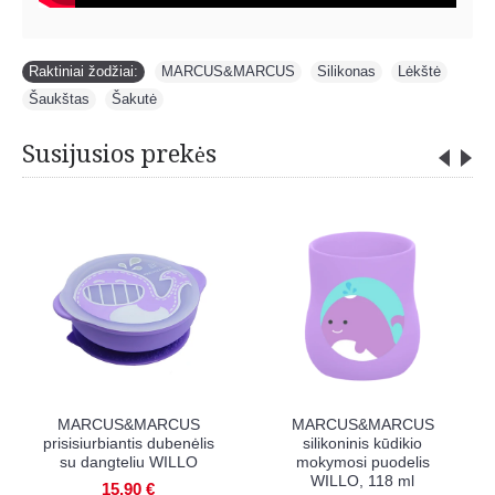
Raktiniai žodžiai:
MARCUS&MARCUS
,
Silikonas
,
Lėkštė
,
Šaukštas
,
Šakutė
Susijusios prekės
RCUS stalo
MARCUS&MARCUS
MARCUS&M
is WILLO
prisisiurbiantis dubenėlis
vaikiškas seili
WILLO
kišene WI
90 €
10,90 €
11,90 