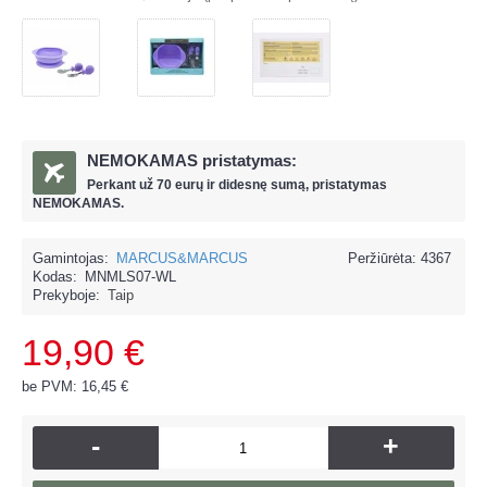
NEMOKAMAS pristatymas:
Perkant už
70 eur
ų ir
didesnę sumą, pristatymas
NEMOKAMAS.
Gamintojas:
MARCUS&MARCUS
Peržiūrėta: 4367
Kodas:
MNMLS07-WL
Prekyboje:
Taip
19,90 €
be PVM: 16,45 €
-
+