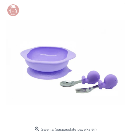
Galerija (paspauskite paveikslėlį)