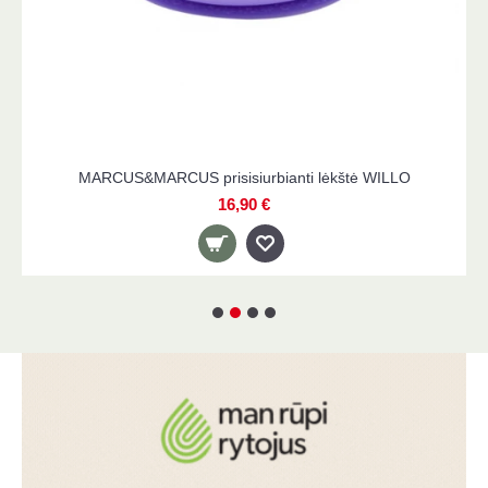
LLO
MARCUS&MARCUS trijų žaisliukų rinkinys voniai, Oll
Willo, Lola
12,90 €