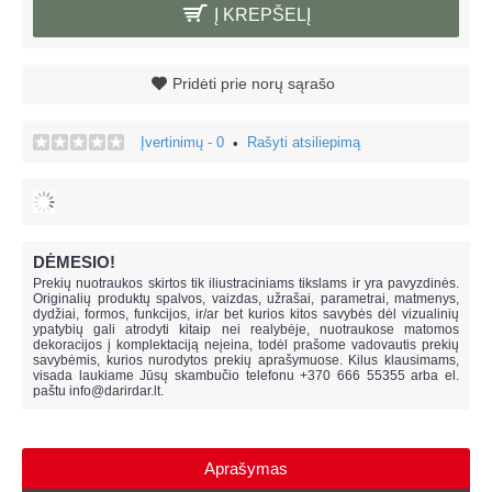
Į KREPŠELĮ
Pridėti prie norų sąrašo
Įvertinimų - 0
Rašyti atsiliepimą
•
DĖMESIO!
Prekių nuotraukos skirtos tik iliustraciniams tikslams ir yra pavyzdinės.
Originalių produktų spalvos, vaizdas, užrašai, parametrai, matmenys,
dydžiai, formos, funkcijos, ir/ar bet kurios kitos savybės dėl vizualinių
ypatybių gali atrodyti kitaip nei realybėje, n
uotraukose matomos
dekoracijos į komplektaciją neįeina,
todėl prašome vadovautis prekių
savybėmis, kurios nurodytos prekių aprašymuose. Kilus klausimams,
visada laukiame Jūsų skambučio telefonu +370 666 55355 arba el.
paštu
info@darirdar.lt
.
Aprašymas