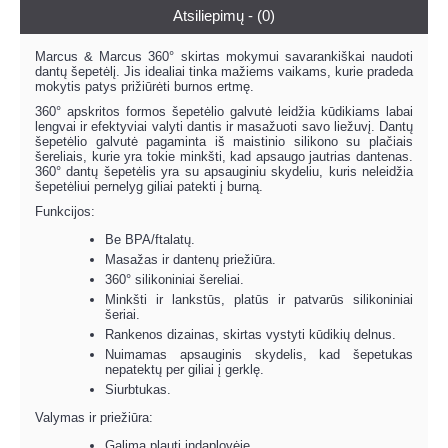
Atsiliepimų - (0)
Marcus & Marcus 360° skirtas mokymui savarankiškai naudoti
dantų šepetėlį. Jis idealiai tinka mažiems vaikams, kurie pradeda
mokytis patys prižiūrėti burnos ertmę.
360° apskritos formos šepetėlio galvutė leidžia kūdikiams labai
lengvai ir efektyviai valyti dantis ir masažuoti savo liežuvį. Dantų
šepetėlio galvutė pagaminta iš maistinio silikono su plačiais
šereliais, kurie yra tokie minkšti, kad apsaugo jautrias dantenas.
360° dantų šepetėlis yra su apsauginiu skydeliu, kuris neleidžia
šepetėliui pernelyg giliai patekti į burną.
Funkcijos:
Be BPA/ftalatų.
Masažas ir dantenų priežiūra.
360° silikoniniai šereliai.
Minkšti ir lankstūs, platūs ir patvarūs silikoniniai
šeriai.
Rankenos dizainas, skirtas vystyti kūdikių delnus.
Nuimamas apsauginis skydelis, kad šepetukas
nepatektų per giliai į gerklę.
Siurbtukas.
Valymas ir priežiūra:
Galima plauti indaplovėje.