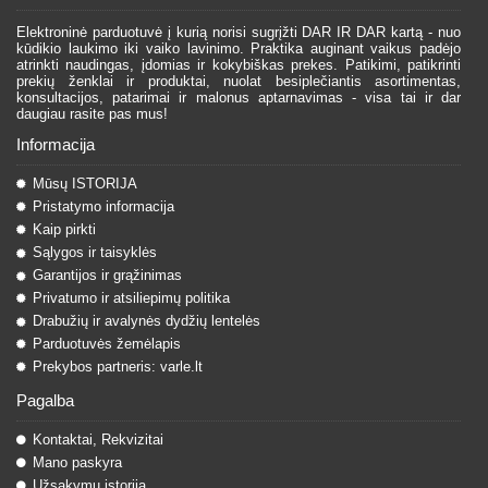
Elektroninė parduotuvė į kurią norisi sugrįžti DAR IR DAR kartą - nuo
kūdikio laukimo iki vaiko lavinimo. Praktika auginant vaikus padėjo
atrinkti naudingas, įdomias ir kokybiškas prekes. Patikimi, patikrinti
prekių ženklai ir produktai, nuolat besiplečiantis asortimentas,
konsultacijos, patarimai ir malonus aptarnavimas - visa tai ir dar
daugiau rasite pas mus!
Informacija
Mūsų ISTORIJA
Pristatymo informacija
Kaip pirkti
Sąlygos ir taisyklės
Garantijos ir grąžinimas
Privatumo ir atsiliepimų politika
Drabužių ir avalynės dydžių lentelės
Parduotuvės žemėlapis
Prekybos partneris: varle.lt
Pagalba
Kontaktai, Rekvizitai
Mano paskyra
Užsakymų istorija