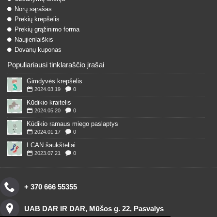
Norų sąrašas
Prekių krepšelis
Prekių grąžinimo forma
Naujienlaiškis
Dovanų kuponas
Populiariausi tinklaraščio įrašai
Gimdyvės krepšelis
2024.03.19
0
Kūdikio kraitelis
2024.05.20
0
Kūdikio ramaus miego paslaptys
2024.01.17
0
I CAN šaukšteliai
2023.07.21
0
+ 370 666 55355
UAB DAR IR DAR, Mūšos g. 22, Pasvalys