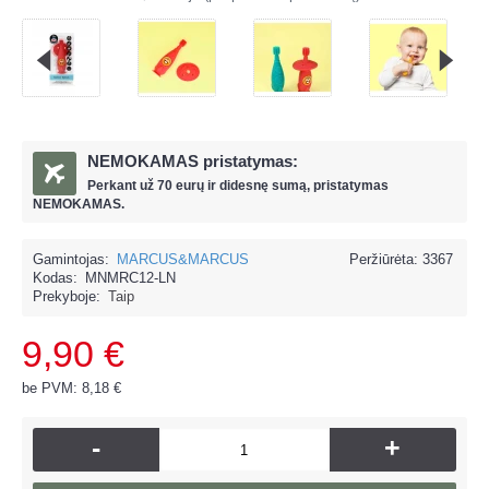
NEMOKAMAS pristatymas:
Perkant už
70 eur
ų ir
didesnę sumą, pristatymas
NEMOKAMAS.
Gamintojas:
MARCUS&MARCUS
Peržiūrėta: 3367
Kodas:
MNMRC12-LN
Prekyboje:
Taip
9,90 €
be PVM: 8,18 €
-
+