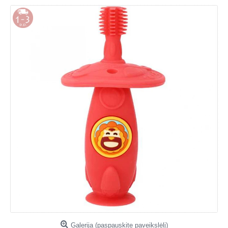
Galerija (paspauskite paveikslėlį)