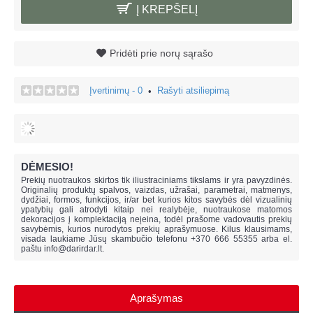
Į KREPŠELĮ
Pridėti prie norų sąrašo
Įvertinimų - 0
Rašyti atsiliepimą
•
DĖMESIO!
Prekių nuotraukos skirtos tik iliustraciniams tikslams ir yra pavyzdinės.
Originalių produktų spalvos, vaizdas, užrašai, parametrai, matmenys,
dydžiai, formos, funkcijos, ir/ar bet kurios kitos savybės dėl vizualinių
ypatybių gali atrodyti kitaip nei realybėje, n
uotraukose matomos
dekoracijos į komplektaciją neįeina,
todėl prašome vadovautis prekių
savybėmis, kurios nurodytos prekių aprašymuose. Kilus klausimams,
visada laukiame Jūsų skambučio telefonu +370 666 55355 arba el.
paštu
info@darirdar.lt
.
Aprašymas