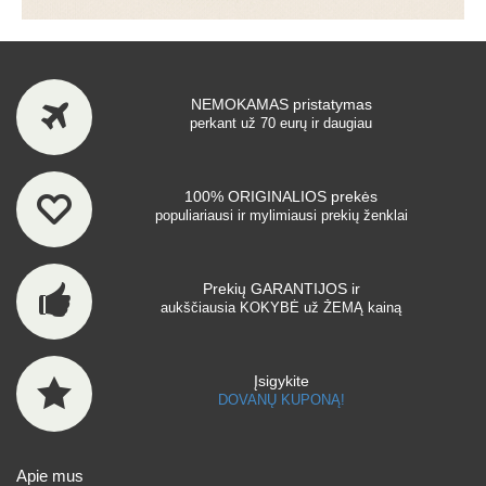
NEMOKAMAS pristatymas
perkant už 70 eurų ir daugiau
100% ORIGINALIOS prekės
populiariausi ir mylimiausi prekių ženklai
Prekių GARANTIJOS ir
aukščiausia KOKYBĖ už ŽEMĄ kainą
Įsigykite
DOVANŲ KUPONĄ!
Apie mus