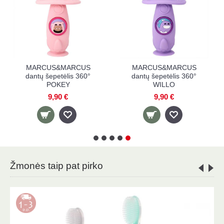
BABYONO saugus dantų
BABYONO saugus dantų
šepetukas su siurbtuku,
šepetukas su siurbtuku,
nuo 6 mėn., 1 vnt.
nuo 12 mėn., 1 vnt.
4,20 €
4,20 €
Žmonės taip pat pirko