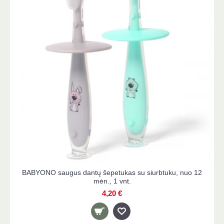
LACALUT 0-4 m. dantų šepetėlis vaikams, minkštas
3,50 €