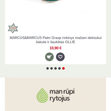
s puodelis OLLIE
MARCUS&MARCUS kūdikių valgy
19,90 €