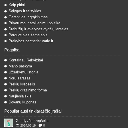
Kaip pirkti
Sąlygos ir taisyklės
Garantijos ir grąžinimas
Privatumo ir atsiliepimų politika
Drabužių ir avalynės dydžių lentelės
Parduotuvės žemėlapis
Prekybos partneris: varle.lt
Pagalba
Kontaktai, Rekvizitai
Mano paskyra
Užsakymų istorija
Norų sąrašas
Prekių krepšelis
Prekių grąžinimo forma
Naujienlaiškis
Dovanų kuponas
Populiariausi tinklaraščio įrašai
Gimdyvės krepšelis
2024.03.19
0