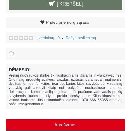
Į KREPŠELĮ
Pridėti prie norų sąrašo
Įvertinimų - 0
Rašyti atsiliepimą
•
DĖMESIO!
Prekių nuotraukos skirtos tik iliustraciniams tikslams ir yra pavyzdinės.
Originalių produktų spalvos, vaizdas, užrašai, parametrai, matmenys,
dydžiai, formos, funkcijos, ir/ar bet kurios kitos savybės dėl vizualinių
ypatybių gali atrodyti kitaip nei realybėje, n
uotraukose matomos
dekoracijos į komplektaciją neįeina,
todėl prašome vadovautis prekių
savybėmis, kurios nurodytos prekių aprašymuose. Kilus klausimams,
visada laukiame Jūsų skambučio telefonu +370 666 55355 arba el.
paštu
info@darirdar.lt
.
Aprašymas