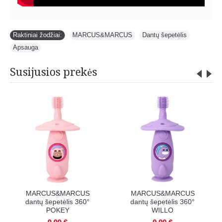
Raktiniai žodžiai:
MARCUS&MARCUS
,
Dantų šepetėlis
,
Apsauga
Susijusios prekės
BABYONO saugus dantų
MARCUS&MARCUS
šepetukas su siurbtuku,
dantų šepetėlis 360°
nuo 12 mėn., 1 vnt.
LUCAS