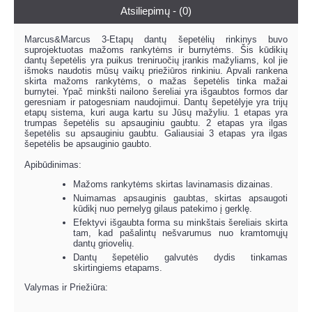
Atsiliepimų - (0)
Marcus&Marcus 3-Etapų dantų šepetėlių rinkinys buvo
suprojektuotas mažoms rankytėms ir burnytėms. Šis kūdikių
dantų šepetėlis yra puikus treniruočių įrankis mažyliams, kol jie
išmoks naudotis mūsų vaikų priežiūros rinkiniu. Apvali rankena
skirta mažoms rankytėms, o mažas šepetėlis tinka mažai
burnytei. Ypač minkšti nailono šereliai yra išgaubtos formos dar
geresniam ir patogesniam naudojimui. Dantų šepetėlyje yra trijų
etapų sistema, kuri auga kartu su Jūsų mažyliu. 1 etapas yra
trumpas šepetėlis su apsauginiu gaubtu. 2 etapas yra ilgas
šepetėlis su apsauginiu gaubtu. Galiausiai 3 etapas yra ilgas
šepetėlis be apsauginio gaubto.
Apibūdinimas:
Mažoms rankytėms skirtas lavinamasis dizainas.
Nuimamas apsauginis gaubtas, skirtas apsaugoti
kūdikį nuo pernelyg gilaus patekimo į gerklę.
Efektyvi išgaubta forma su minkštais šereliais skirta
tam, kad pašalintų nešvarumus nuo kramtomųjų
dantų griovelių.
Dantų šepetėlio galvutės dydis tinkamas
skirtingiems etapams.
Valymas ir Priežiūra: