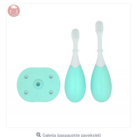
Galerija (paspauskite paveikslėlį)