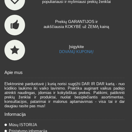
populiariausi ir mylimiausi prekių ženklai
Prekių GARANTIJOS ir
aukščiausia KOKYBĖ už ŽEMĄ kainą
Įsigykite
DOVANŲ KUPONĄ!
Apie mus
Elektroninė parduotuvė į kurią norisi sugrįžti DAR IR DAR kartą - nuo
kūdikio laukimo iki vaiko lavinimo. Praktika auginant vaikus padėjo
atrinkti naudingas, įdomias ir kokybiškas prekes. Patikimi, patikrinti
prekių ženklai ir produktai, nuolat besiplečiantis asortimentas,
konsultacijos, patarimai ir malonus aptarnavimas - visa tai ir dar
daugiau rasite pas mus!
Informacija
Mūsų ISTORIJA
Pristatymo informacija