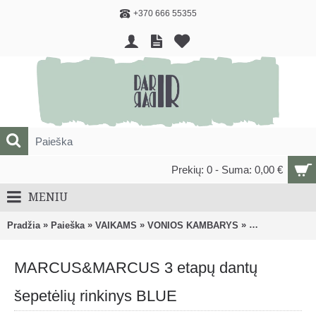
+370 666 55355
Prekių: 0 - Suma: 0,00 €
MENIU
»
»
»
»
Pradžia
Paieška
VAIKAMS
VONIOS KAMBARYS
Burnos higieno
MARCUS&MARCUS 3 etapų dantų
šepetėlių rinkinys BLUE