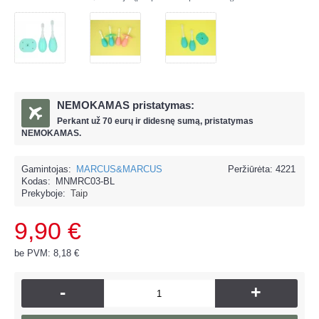
NEMOKAMAS pristatymas:
Perkant už
70 eur
ų ir
didesnę sumą, pristatymas
NEMOKAMAS.
Gamintojas:
MARCUS&MARCUS
Peržiūrėta: 4221
Kodas:
MNMRC03-BL
Prekyboje:
Taip
9,90 €
be PVM: 8,18 €
-
+